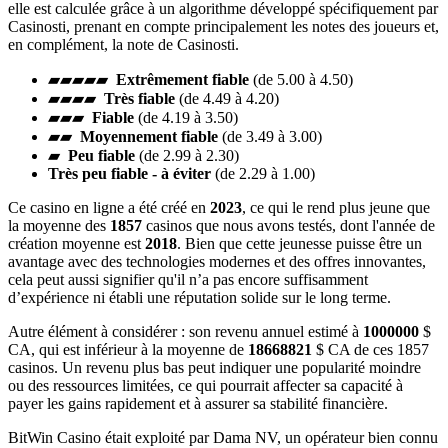
elle est calculée grâce à un algorithme développé spécifiquement par
Casinosti, prenant en compte principalement les notes des joueurs et,
en complément, la note de Casinosti.
▰▰▰▰▰
Extrêmement fiable
(de 5.00 à 4.50)
▰▰▰▰
Très fiable
(de 4.49 à 4.20)
▰▰▰
Fiable
(de 4.19 à 3.50)
▰▰
Moyennement fiable
(de 3.49 à 3.00)
▰
Peu fiable
(de 2.99 à 2.30)
Très peu fiable - à éviter
(de 2.29 à 1.00)
Ce casino en ligne a été créé en
2023
, ce qui le rend plus jeune que
la moyenne des
1857
casinos que nous avons testés, dont
l'année de
création moyenne est
2018
. Bien que cette jeunesse puisse être un
avantage avec des technologies modernes et des offres innovantes,
cela peut aussi signifier qu'il n’a pas encore suffisamment
d’expérience ni établi une réputation solide sur le long terme.
Autre élément à considérer : son revenu annuel estimé à
1000000
$
CA, qui est
inférieur à la moyenne
de
18668821
$ CA de ces 1857
casinos. Un revenu plus bas peut indiquer une popularité moindre
ou des ressources limitées, ce qui pourrait affecter sa capacité à
payer les gains rapidement et à assurer sa stabilité financière.
BitWin Casino était exploité par Dama NV, un opérateur bien connu