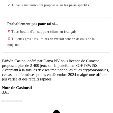
Tu veux un casino qui propose aussi les
paris sportifs
Probablement pas pour toi si...
Tu as besoin d'un
support client en français
Tu joues gros : les
limites de retrait
sont en dessous de la
moyenne
BitWin Casino, opéré par Dama NV sous licence de Curaçao,
proposait plus de 2 400 jeux sur la plateforme SOFTSWISS.
Acceptant à la fois les devises traditionnelles et les cryptomonnaies,
ce casino a fermé ses portes en décembre 2024 malgré une offre de
jeu variée et des retraits rapides.
Note de Casinosti
3,61