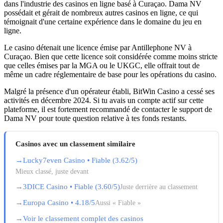
dans l'industrie des casinos en ligne basé à Curaçao. Dama NV
possédait et gérait de nombreux autres casinos en ligne, ce qui
témoignait d'une certaine expérience dans le domaine du jeu en
ligne.
Le casino détenait une licence émise par Antillephone NV à
Curaçao. Bien que cette licence soit considérée comme moins stricte
que celles émises par la MGA ou le UKGC, elle offrait tout de
même un cadre réglementaire de base pour les opérations du casino.
Malgré la présence d'un opérateur établi, BitWin Casino a cessé ses
activités en décembre 2024. Si tu avais un compte actif sur cette
plateforme, il est fortement recommandé de contacter le support de
Dama NV pour toute question relative à tes fonds restants.
Casinos avec un classement similaire
Lucky7even Casino • Fiable (3.62/5)
Mieux classé, juste devant
3DICE Casino • Fiable (3.60/5)
Juste derrière au classement
Europa Casino • 4.18/5
Aussi « Fiable »
Voir le classement complet des casinos