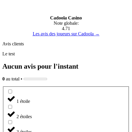
Cadoola Casino
Note globale:
4.71
Les avis des joueurs sur Cadoola →
Avis clients
Le test
Aucun avis pour l'instant
0
au total
•
1 étoile
2 étoiles
3 étoiles