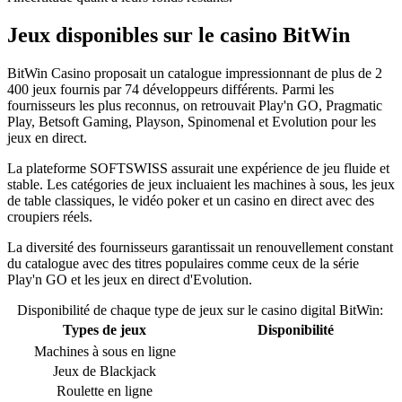
Jeux disponibles sur le casino BitWin
BitWin Casino proposait un catalogue impressionnant de plus de 2
400 jeux fournis par 74 développeurs différents. Parmi les
fournisseurs les plus reconnus, on retrouvait Play'n GO, Pragmatic
Play, Betsoft Gaming, Playson, Spinomenal et Evolution pour les
jeux en direct.
La plateforme SOFTSWISS assurait une expérience de jeu fluide et
stable. Les catégories de jeux incluaient les machines à sous, les jeux
de table classiques, le vidéo poker et un casino en direct avec des
croupiers réels.
La diversité des fournisseurs garantissait un renouvellement constant
du catalogue avec des titres populaires comme ceux de la série
Play'n GO et les jeux en direct d'Evolution.
Disponibilité de chaque type de jeux sur le casino digital BitWin:
Types de jeux
Disponibilité
Machines à sous en ligne
Jeux de Blackjack
Roulette en ligne