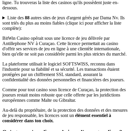
ligne. Tu trouveras la liste des casinos qu'ils possèdent juste en-
dessous.
Liste des
88
autres sites de jeux d'argent gérés par Dama Nv. Ils
sont triés du plus au moins fiables (clique ici pour afficher la liste
complète):
BitWin Casino opérait sous une licence de jeu délivrée par
Antillephone NV à Curaçao. Cette licence permettait au casino
d'offrir ses services de jeu en ligne à une clientèle internationale,
bien qu'elle ne soit pas considérée parmi les plus strictes du marché.
La plateforme utilisait le logiciel SOFTSWISS, reconnu dans
l'industrie pour sa fiabilité et sa sécurité. Les transactions étaient
protégées par un chiffrement SSL standard, assurant la
confidentialité des données personnelles et financières des joueurs.
Comme pour tout casino sous licence de Curaçao, la protection des
joueurs restait moins robuste que celle offerte par les juridictions
européennes comme Malte ou Gibraltar.
Au-delà du propriétaire, de la protection des données et des mesures
de jeu responsable, les licences sont un
élément essentiel à
considérer dans ton choix
.