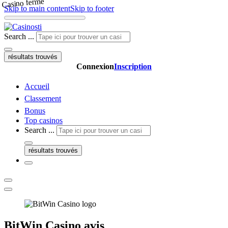
Casino fermé
Skip to main content
Skip to footer
Search ...
résultats trouvés
Connexion
Inscription
Accueil
Classement
Bonus
Top casinos
Search ...
résultats trouvés
BitWin Casino avis