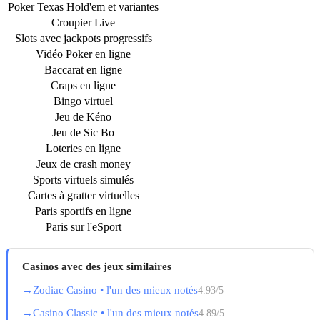
Poker Texas Hold'em et variantes
Croupier Live
Slots avec jackpots progressifs
Vidéo Poker en ligne
Baccarat en ligne
Craps en ligne
Bingo virtuel
Jeu de Kéno
Jeu de Sic Bo
Loteries en ligne
Jeux de crash money
Sports virtuels simulés
Cartes à gratter virtuelles
Paris sportifs en ligne
Paris sur l'eSport
Casinos avec des jeux similaires
Zodiac Casino • l'un des mieux notés
4.93/5
Casino Classic • l'un des mieux notés
4.89/5