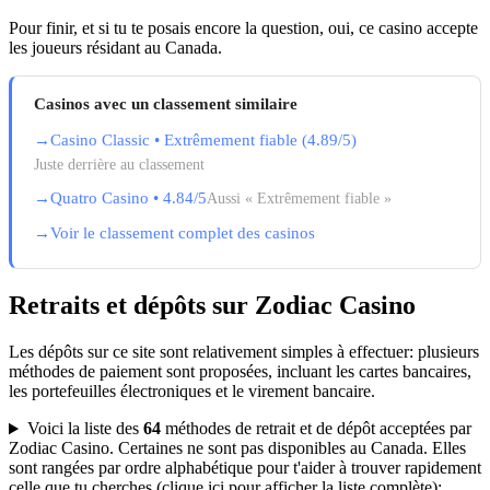
Pour finir, et si tu te posais encore la question, oui, ce casino accepte
les joueurs résidant au Canada.
Casinos avec un classement similaire
Casino Classic • Extrêmement fiable (4.89/5)
Juste derrière au classement
Quatro Casino • 4.84/5
Aussi « Extrêmement fiable »
Voir le classement complet des casinos
Retraits et dépôts sur Zodiac Casino
Les dépôts sur ce site sont relativement simples à effectuer: plusieurs
méthodes de paiement sont proposées, incluant les cartes bancaires,
les portefeuilles électroniques et le virement bancaire.
Voici la liste des
64
méthodes de retrait et de dépôt acceptées par
Zodiac Casino. Certaines ne sont pas disponibles au Canada. Elles
sont rangées par ordre alphabétique pour t'aider à trouver rapidement
celle que tu cherches (clique ici pour afficher la liste complète):