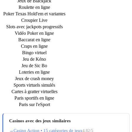
Jeux de Blackjack
Roulette en ligne
Poker Texas Hold'em et variantes
Croupier Live
Slots avec jackpots progressifs
Vidéo Poker en ligne
Baccarat en ligne
Craps en ligne
Bingo virtuel
Jeu de Kéno
Jeu de Sic Bo
Loteries en ligne
Jeux de crash money
Sports virtuels simulés
Cartes à gratter virtuelles
Paris sportifs en ligne
Paris sur l'eSport
Casinos avec des jeux similaires
Casino Action • 15 catégories de jeux
4.82/5