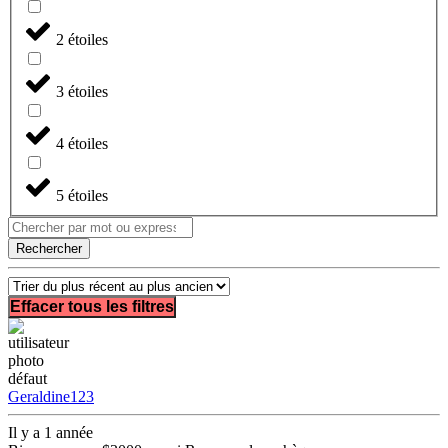
2 étoiles
3 étoiles
4 étoiles
5 étoiles
Rechercher
Effacer tous les filtres
Geraldine123
Il y a 1 année