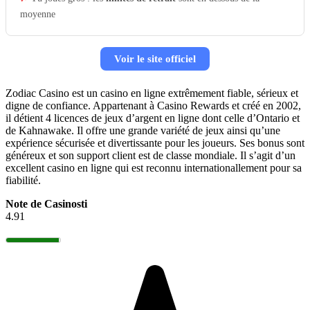
moyenne
Voir le site officiel
Zodiac Casino est un casino en ligne extrêmement fiable, sérieux et
digne de confiance. Appartenant à Casino Rewards et créé en 2002,
il détient 4 licences de jeux d’argent en ligne dont celle d’Ontario et
de Kahnawake. Il offre une grande variété de jeux ainsi qu’une
expérience sécurisée et divertissante pour les joueurs. Ses bonus sont
généreux et son support client est de classe mondiale. Il s’agit d’un
excellent casino en ligne qui est reconnu internationallement pour sa
fiabilité.
Note de Casinosti
4.91