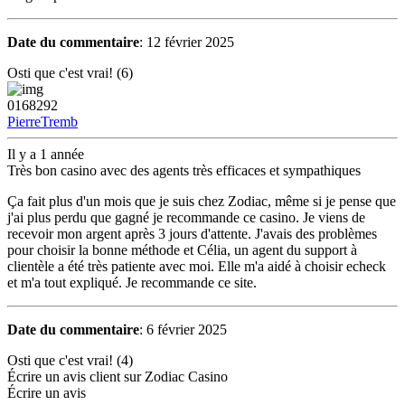
Date du commentaire
: 12 février 2025
Osti que c'est vrai! (6)
PierreTremb
Il y a 1 année
Très bon casino avec des agents très efficaces et sympathiques
Ça fait plus d'un mois que je suis chez Zodiac, même si je pense que
j'ai plus perdu que gagné je recommande ce casino. Je viens de
recevoir mon argent après 3 jours d'attente. J'avais des problèmes
pour choisir la bonne méthode et Célia, un agent du support à
clientèle a été très patiente avec moi. Elle m'a aidé à choisir echeck
et m'a tout expliqué. Je recommande ce site.
Date du commentaire
: 6 février 2025
Osti que c'est vrai! (4)
Écrire un avis client sur Zodiac Casino
Écrire un avis