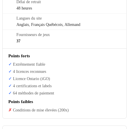
Délai de retrait
48 heures
Langues du site
Anglais, Français Québécois, Allemand
Fournisseurs de jeux
37
Points forts
Extrêmement fiable
4 licences reconnues
Licence Ontario (iGO)
4 certifications et labels
64 méthodes de paiement
Points faibles
Conditions de mise élevées (200x)