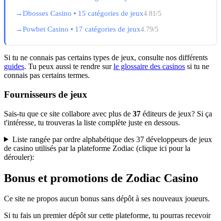
Dbosses Casino • 15 catégories de jeux
4.81/5
Powbet Casino • 17 catégories de jeux
4.79/5
Si tu ne connais pas certains types de jeux, consulte nos différents
guides
. Tu peux aussi te rendre sur
le glossaire des casinos
si tu ne
connais pas certains termes.
Fournisseurs de jeux
Sais-tu que ce site collabore avec plus de
37
éditeurs de jeux? Si ça
t'intéresse, tu trouveras la liste complète juste en dessous.
Liste rangée par ordre alphabétique des 37 développeurs de jeux
de casino utilisés par la plateforme Zodiac (clique ici pour la
dérouler):
Bonus et promotions de Zodiac Casino
Ce site ne propos aucun bonus sans dépôt à ses nouveaux joueurs.
Si tu fais un premier dépôt sur cette plateforme, tu pourras recevoir