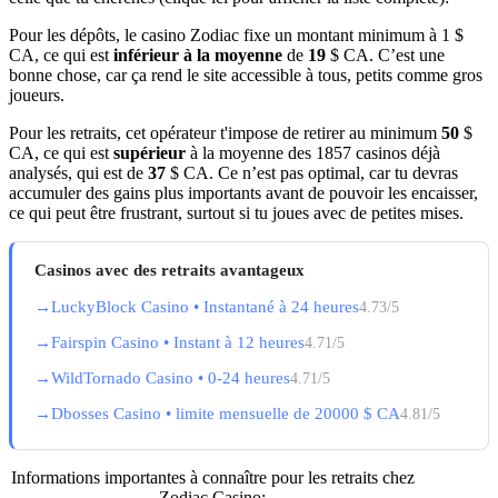
Pour les dépôts, le casino Zodiac fixe un montant minimum à 1 $
CA, ce qui est
inférieur à la moyenne
de
19
$ CA. C’est une
bonne chose, car ça rend le site accessible à tous, petits comme gros
joueurs.
Pour les retraits, cet opérateur t'impose de retirer au minimum
50
$
CA, ce qui est
supérieur
à la moyenne des 1857 casinos déjà
analysés, qui est de
37
$ CA. Ce n’est pas optimal, car
tu devras
accumuler des gains plus importants avant de pouvoir les encaisser
,
ce qui peut être frustrant, surtout si tu joues avec de petites mises.
Casinos avec des retraits avantageux
LuckyBlock Casino • Instantané à 24 heures
4.73/5
Fairspin Casino • Instant à 12 heures
4.71/5
WildTornado Casino • 0-24 heures
4.71/5
Dbosses Casino • limite mensuelle de 20000 $ CA
4.81/5
Informations importantes à connaître pour les retraits chez
Zodiac Casino: