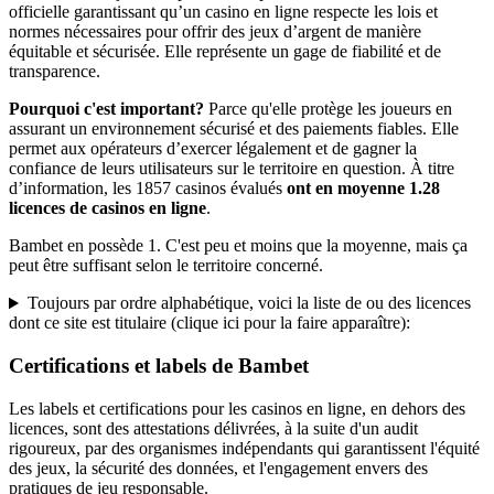
officielle garantissant qu’un casino en ligne respecte les lois et
normes nécessaires pour offrir des jeux d’argent de manière
équitable et sécurisée. Elle représente un gage de fiabilité et de
transparence.
Pourquoi c'est important?
Parce qu'elle protège les joueurs en
assurant un environnement sécurisé et des paiements fiables. Elle
permet aux opérateurs d’exercer légalement et de gagner la
confiance de leurs utilisateurs sur le territoire en question. À titre
d’information, les 1857 casinos évalués
ont en moyenne 1.28
licences de casinos en ligne
.
Bambet en possède 1. C'est peu et moins que la moyenne, mais ça
peut être suffisant selon le territoire concerné.
Toujours par ordre alphabétique, voici la liste de ou des licences
dont ce site est titulaire (clique ici pour la faire apparaître):
Certifications et labels de Bambet
Les labels et certifications pour les casinos en ligne, en dehors des
licences, sont des attestations délivrées, à la suite d'un audit
rigoureux, par des organismes indépendants qui garantissent l'équité
des jeux, la sécurité des données, et l'engagement envers des
pratiques de jeu responsable.