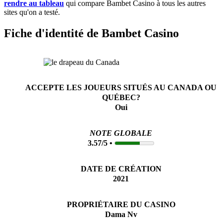
rendre au tableau
qui compare Bambet Casino à tous les autres
sites qu'on a testé.
Fiche d'identité de Bambet Casino
ACCEPTE LES JOUEURS SITUÉS AU CANADA OU
QUÉBEC?
Oui
NOTE GLOBALE
3.57/5
•
DATE DE CRÉATION
2021
PROPRIÉTAIRE DU CASINO
Dama Nv