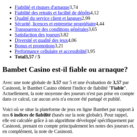
Fiabilité et risques d'arnaque
3,74
Fiabilité des retraits et facilité de dépôts
4,12
Qualité du service client et langues
2,99
Sécurité, licences et entreprise propriétaire
4,44
Transparence des conditions générales
3,65
Satisfaction des joueurs
3,82
Diversité et qualité des jeux
4,06
Bonus et promotions
3,21
Performance cellulaire et accessibilité
3,95
Total
3,57 / 5
Bambet Casino est-il fiable ou arnaque?
Avec une note globale de
3.57
sur 5 et une évaluation de
3,57
par
Casinosti, le Bambet Casino obtient l'indice de fiabilité "
Fiable
".
Actuellement, la note moyenne des joueurs n'est pas prise en compte
dans ce calcul, car aucun avis n'a encore été partagé et publié.
Voici où se situe la plateforme de jeux en ligne Bambet par rapport à
nos
6 indices de fiabilité
(
basés sur la note globale
). Pour rappel,
elle est calculée grâce à un algorithme développé spécifiquement par
Casinosti, prenant en compte principalement les notes des joueurs et,
en complément, la note de Casinosti.