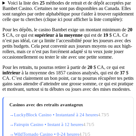
Voici la liste des
25
méthodes de retrait et de dépôt acceptées par
Bambet Casino. Certaines ne sont pas disponibles au Canada. Elles
sont rangées par ordre alphabétique pour t'aider à trouver rapidement
celle que tu cherches (clique ici pour afficher la liste complète):
Pour les dépôts, le casino Bambet exige un montant minimum de
20
$ CA, ce qui est
supérieur à la moyenne
qui est de
19
$ CA. Ce
n’est pas idéal, car ça limite l’accessibilité pour les joueurs avec des
petits budgets. Cela peut convenir aux joueurs moyens ou aux high-
rollers, mais ce n’est pas forcément adapté si tu veux juste jouer
occasionnellement ou tester le site avec une petite somme.
Pour les retraits, tu pourras retirer à partir de
20
$ CA, ce qui est
inférieur
à la moyenne des 1857 casinos analysés, qui est de
37
$
CA. C’est clairement un bon point, car
tu pourras récupérer tes petits
gains sans attendre d’atteindre une grosse somme
, ce qui est pratique
et motivant, surtout si tu débutes ou joues avec des mises modestes.
Casinos avec des retraits avantageux
LuckyBlock Casino • Instantané à 24 heures
4.73/5
Fairspin Casino • Instant à 12 heures
4.71/5
WildTornado Casino • 0-24 heures
4.71/5