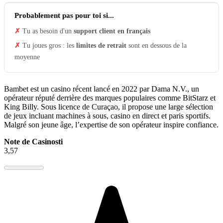
Probablement pas pour toi si...
Tu as besoin d'un
support client en français
Tu joues gros : les
limites de retrait
sont en dessous de la
moyenne
Bambet est un casino récent lancé en 2022 par Dama N.V., un
opérateur réputé derrière des marques populaires comme BitStarz et
King Billy. Sous licence de Curaçao, il propose une large sélection
de jeux incluant machines à sous, casino en direct et paris sportifs.
Malgré son jeune âge, l’expertise de son opérateur inspire confiance.
Note de Casinosti
3,57