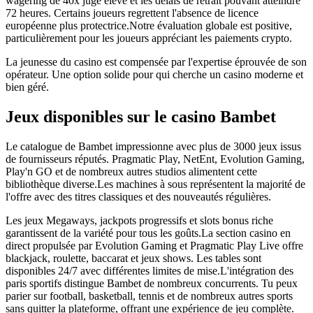
wagering de 40x jugé élevé et les délais de retrait pouvant atteindre
72 heures. Certains joueurs regrettent l'absence de licence
européenne plus protectrice.Notre évaluation globale est positive,
particulièrement pour les joueurs appréciant les paiements crypto.
La jeunesse du casino est compensée par l'expertise éprouvée de son
opérateur. Une option solide pour qui cherche un casino moderne et
bien géré.
Jeux disponibles sur le casino Bambet
Le catalogue de Bambet impressionne avec plus de 3000 jeux issus
de fournisseurs réputés. Pragmatic Play, NetEnt, Evolution Gaming,
Play'n GO et de nombreux autres studios alimentent cette
bibliothèque diverse.Les machines à sous représentent la majorité de
l'offre avec des titres classiques et des nouveautés régulières.
Les jeux Megaways, jackpots progressifs et slots bonus riche
garantissent de la variété pour tous les goûts.La section casino en
direct propulsée par Evolution Gaming et Pragmatic Play Live offre
blackjack, roulette, baccarat et jeux shows. Les tables sont
disponibles 24/7 avec différentes limites de mise.L'intégration des
paris sportifs distingue Bambet de nombreux concurrents. Tu peux
parier sur football, basketball, tennis et de nombreux autres sports
sans quitter la plateforme, offrant une expérience de jeu complète.