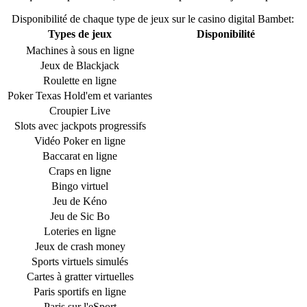
Disponibilité de chaque type de jeux sur le casino digital Bambet:
Types de jeux
Disponibilité
Machines à sous en ligne
Jeux de Blackjack
Roulette en ligne
Poker Texas Hold'em et variantes
Croupier Live
Slots avec jackpots progressifs
Vidéo Poker en ligne
Baccarat en ligne
Craps en ligne
Bingo virtuel
Jeu de Kéno
Jeu de Sic Bo
Loteries en ligne
Jeux de crash money
Sports virtuels simulés
Cartes à gratter virtuelles
Paris sportifs en ligne
Paris sur l'eSport