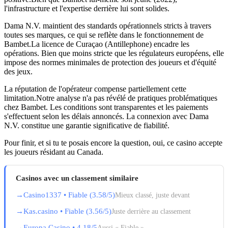
l'infrastructure et l'expertise derrière lui sont solides.
Dama N.V. maintient des standards opérationnels stricts à travers
toutes ses marques, ce qui se reflète dans le fonctionnement de
Bambet.La licence de Curaçao (Antillephone) encadre les
opérations. Bien que moins stricte que les régulateurs européens, elle
impose des normes minimales de protection des joueurs et d'équité
des jeux.
La réputation de l'opérateur compense partiellement cette
limitation.Notre analyse n'a pas révélé de pratiques problématiques
chez Bambet. Les conditions sont transparentes et les paiements
s'effectuent selon les délais annoncés. La connexion avec Dama
N.V. constitue une garantie significative de fiabilité.
Pour finir, et si tu te posais encore la question, oui, ce casino accepte
les joueurs résidant au Canada.
Casinos avec un classement similaire
Casino1337 • Fiable (3.58/5)
Mieux classé, juste devant
Kas.casino • Fiable (3.56/5)
Juste derrière au classement
Europa Casino • 4.18/5
Aussi « Fiable »