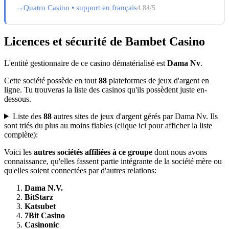
Quatro Casino • support en français
4.84/5
Licences et sécurité de Bambet Casino
L'entité gestionnaire de ce casino dématérialisé est
Dama Nv
.
Cette société possède en tout
88
plateformes de jeux d'argent en
ligne. Tu trouveras la liste des casinos qu'ils possèdent juste en-
dessous.
Liste des
88
autres sites de jeux d'argent gérés par Dama Nv. Ils
sont triés du plus au moins fiables (clique ici pour afficher la liste
complète):
Voici les
autres sociétés affiliées à ce groupe
dont nous avons
connaissance, qu'elles fassent partie intégrante de la société mère ou
qu'elles soient connectées par d'autres relations:
Dama N.V.
BitStarz
Katsubet
7Bit Casino
Casinonic