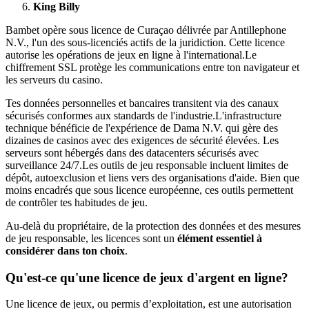
King Billy
Bambet opère sous licence de Curaçao délivrée par Antillephone
N.V., l'un des sous-licenciés actifs de la juridiction. Cette licence
autorise les opérations de jeux en ligne à l'international.Le
chiffrement SSL protège les communications entre ton navigateur et
les serveurs du casino.
Tes données personnelles et bancaires transitent via des canaux
sécurisés conformes aux standards de l'industrie.L'infrastructure
technique bénéficie de l'expérience de Dama N.V. qui gère des
dizaines de casinos avec des exigences de sécurité élevées. Les
serveurs sont hébergés dans des datacenters sécurisés avec
surveillance 24/7.Les outils de jeu responsable incluent limites de
dépôt, autoexclusion et liens vers des organisations d'aide. Bien que
moins encadrés que sous licence européenne, ces outils permettent
de contrôler tes habitudes de jeu.
Au-delà du propriétaire, de la protection des données et des mesures
de jeu responsable, les licences sont un
élément essentiel à
considérer dans ton choix
.
Qu'est-ce qu'une licence de jeux d'argent en ligne?
Une licence de jeux, ou permis d’exploitation, est une autorisation