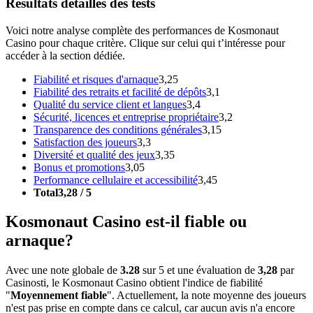
Résultats détaillés des tests
Voici notre analyse complète des performances de Kosmonaut
Casino pour chaque critère. Clique sur celui qui t’intéresse pour
accéder à la section dédiée.
Fiabilité et risques d'arnaque
3,25
Fiabilité des retraits et facilité de dépôts
3,1
Qualité du service client et langues
3,4
Sécurité, licences et entreprise propriétaire
3,2
Transparence des conditions générales
3,15
Satisfaction des joueurs
3,3
Diversité et qualité des jeux
3,35
Bonus et promotions
3,05
Performance cellulaire et accessibilité
3,45
Total
3,28 / 5
Kosmonaut Casino est-il fiable ou
arnaque?
Avec une note globale de
3.28
sur 5 et une évaluation de
3,28
par
Casinosti, le Kosmonaut Casino obtient l'indice de fiabilité
"
Moyennement fiable
". Actuellement, la note moyenne des joueurs
n'est pas prise en compte dans ce calcul, car aucun avis n'a encore