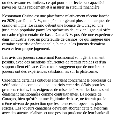
ou des ressources limitées, ce qui pourrait affecter sa capacité à
payer les gains rapidement et à assurer sa stabilité financière.
Kosmonaut Casino est une plateforme relativement récente lancée
en 2020 par Dama N.V., un opérateur gérant plusieurs marques de
casino en ligne. Le casino détient une licence de Curaçao, une
juridiction populaire parmi les opérateurs de jeux en ligne qui offre
un cadre réglementaire de base. Dama N.V. possède une expérience
dans l'industrie avec un portefeuille de casinos, ce qui suggère une
certaine expertise opérationnelle, bien que les joueurs devraient
exercer leur propre jugement.
Les avis des joueurs concernant Kosmonaut sont généralement
positifs, avec des mentions récurrentes de retraits rapides et d'un
support client efficace. Ces retours suggèrent que de nombreux
joueurs ont des expériences satisfaisantes sur la plateforme.
Cependant, certaines critiques émergent concernant le processus de
vérification de compte qui peut parfois créer des délais pour les
premiers retraits. Les exigences de mise de 40x sur les bonus sont
également mentionnées comme contraignantes. La licence de
Curaçao, bien qu'offrant une légitimité de base, ne fournit pas le
même niveau de protection que les licences européennes plus
strictes. Les joueurs canadiens devraient aborder cette plateforme
avec des attentes réalistes et une gestion prudente de leur bankroll.