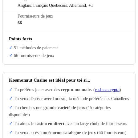
Anglais, Français Québécois, Allemand, +1
Fournisseurs de jeux
66
Points forts
51 méthodes de paiement
66 fournisseurs de jeux
Kosmonaut Casino est idéal pour toi si...
Tu préfères jouer avec des
crypto-monnaies
(
casinos crypto
)
Tu veux déposer avec
Interac
, la méthode préférée des Canadiens
Tu cherches une
grande variété de jeux
(15 catégories
disponibles)
Tu aimes le
casino en direct
avec un large choix de fournisseurs
Tu veux accès à un
énorme catalogue de jeux
(66 fournisseurs)