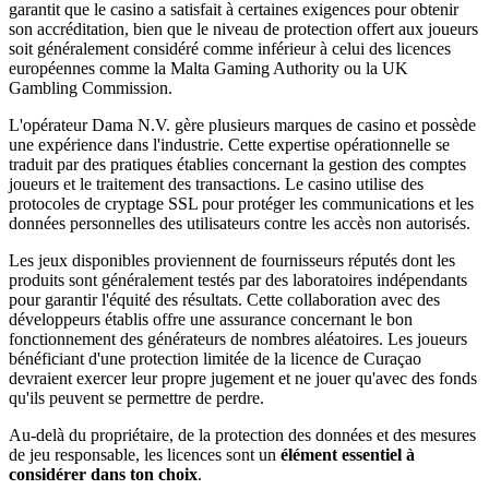
garantit que le casino a satisfait à certaines exigences pour obtenir
son accréditation, bien que le niveau de protection offert aux joueurs
soit généralement considéré comme inférieur à celui des licences
européennes comme la Malta Gaming Authority ou la UK
Gambling Commission.
L'opérateur Dama N.V. gère plusieurs marques de casino et possède
une expérience dans l'industrie. Cette expertise opérationnelle se
traduit par des pratiques établies concernant la gestion des comptes
joueurs et le traitement des transactions. Le casino utilise des
protocoles de cryptage SSL pour protéger les communications et les
données personnelles des utilisateurs contre les accès non autorisés.
Les jeux disponibles proviennent de fournisseurs réputés dont les
produits sont généralement testés par des laboratoires indépendants
pour garantir l'équité des résultats. Cette collaboration avec des
développeurs établis offre une assurance concernant le bon
fonctionnement des générateurs de nombres aléatoires. Les joueurs
bénéficiant d'une protection limitée de la licence de Curaçao
devraient exercer leur propre jugement et ne jouer qu'avec des fonds
qu'ils peuvent se permettre de perdre.
Au-delà du propriétaire, de la protection des données et des mesures
de jeu responsable, les licences sont un
élément essentiel à
considérer dans ton choix
.