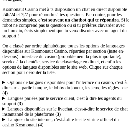
Kosmonaut Casino met à ta disposition un chat en direct disponible
24h/24 et 7j/7 pour répondre à tes questions. Par contre, pour les
demandes simples,
c’est souvent un chatbot qui te répondra
. Si le
robot ne comprend pas ta question ou si tu préfères clavarder avec
un humain, écris simplement que tu veux discuter avec un agent du
support !
On a classé par ordre alphabétique toutes les options de languages
disponibles sur Kosmonaut Casino, réparties par section (juste en-
dessous) : interface du casino (probablement la plus importante),
service à la clientèle, service de clavardage en direct, et enfin les
options de langues disponibles sur le site web. Clique sur chaque
section pour dérouler la liste.
Options de langues disponibles pour
l'interface du casino
, c'est-à-
dire sur la partie banque, le lobby du joueur, les jeux, les règles...etc.
(
4
)
Langues parlées par
le service client
, c'est-à-dire les agents du
support (
3
)
Langues disponibles sur le livechat, c'est-à-dire
le service de chat
instantanné
de la plateforme (
3
)
Langues du
site internet
, c'est-à-dire le site vitrine officiel du
casino Kosmonaut (
4
)