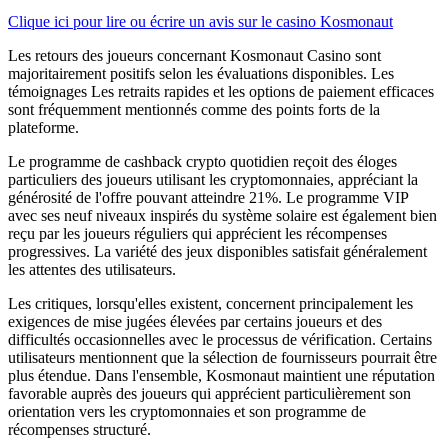
Clique ici pour lire ou écrire un avis sur le casino Kosmonaut
Les retours des joueurs concernant Kosmonaut Casino sont
majoritairement positifs selon les évaluations disponibles. Les
témoignages Les retraits rapides et les options de paiement efficaces
sont fréquemment mentionnés comme des points forts de la
plateforme.
Le programme de cashback crypto quotidien reçoit des éloges
particuliers des joueurs utilisant les cryptomonnaies, appréciant la
générosité de l'offre pouvant atteindre 21%. Le programme VIP
avec ses neuf niveaux inspirés du système solaire est également bien
reçu par les joueurs réguliers qui apprécient les récompenses
progressives. La variété des jeux disponibles satisfait généralement
les attentes des utilisateurs.
Les critiques, lorsqu'elles existent, concernent principalement les
exigences de mise jugées élevées par certains joueurs et des
difficultés occasionnelles avec le processus de vérification. Certains
utilisateurs mentionnent que la sélection de fournisseurs pourrait être
plus étendue. Dans l'ensemble, Kosmonaut maintient une réputation
favorable auprès des joueurs qui apprécient particulièrement son
orientation vers les cryptomonnaies et son programme de
récompenses structuré.