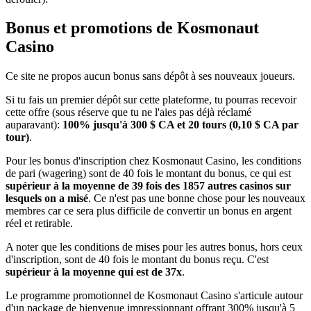
Bonus et promotions de Kosmonaut
Casino
Ce site ne propos aucun bonus sans dépôt à ses nouveaux joueurs.
Si tu fais un premier dépôt sur cette plateforme, tu pourras recevoir
cette offre (sous réserve que tu ne l'aies pas déjà réclamé
auparavant):
100% jusqu'à 300 $ CA et 20 tours (0,10 $ CA par
tour)
.
Pour les bonus d'inscription chez Kosmonaut Casino, les conditions
de pari (wagering) sont de 40 fois le montant du bonus, ce qui est
supérieur à la moyenne de 39 fois des 1857 autres casinos sur
lesquels on a misé
. Ce n'est pas une bonne chose pour les nouveaux
membres car ce sera plus difficile de convertir un bonus en argent
réel et retirable.
A noter que les conditions de mises pour les autres bonus, hors ceux
d'inscription, sont de 40 fois le montant du bonus reçu. C'est
supérieur à la moyenne qui est de 37x
.
Le programme promotionnel de Kosmonaut Casino s'articule autour
d'un package de bienvenue impressionnant offrant 300% jusqu'à 5