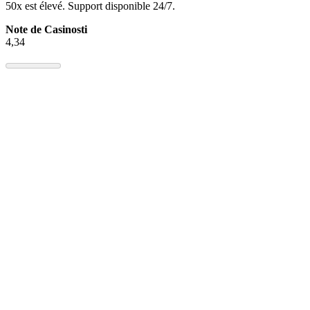
50x est élevé. Support disponible 24/7.
Note de Casinosti
4,34