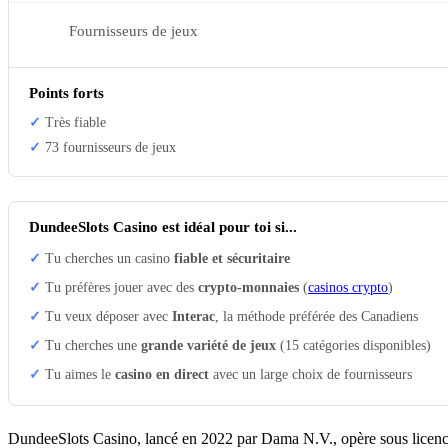
Fournisseurs de jeux
Points forts
Très fiable
73 fournisseurs de jeux
DundeeSlots Casino est idéal pour toi si...
Tu cherches un casino
fiable et sécuritaire
Tu préfères jouer avec des
crypto-monnaies
(
casinos crypto
)
Tu veux déposer avec
Interac
, la méthode préférée des Canadiens
Tu cherches une
grande variété de jeux
(15 catégories disponibles)
Tu aimes le
casino en direct
avec un large choix de fournisseurs
DundeeSlots Casino, lancé en 2022 par Dama N.V., opère sous licenc