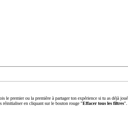
le premier ou la première à partager ton expérience si tu as déjà joué 
es réinitialiser en cliquant sur le bouton rouge "
Effacer tous les filtres
".