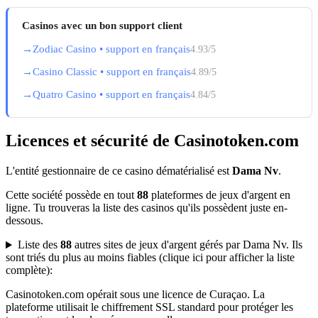
Casinos avec un bon support client
Zodiac Casino • support en français
4.93/5
Casino Classic • support en français
4.89/5
Quatro Casino • support en français
4.84/5
Licences et sécurité de Casinotoken.com
L'entité gestionnaire de ce casino dématérialisé est
Dama Nv
.
Cette société possède en tout
88
plateformes de jeux d'argent en
ligne. Tu trouveras la liste des casinos qu'ils possèdent juste en-
dessous.
Liste des
88
autres sites de jeux d'argent gérés par Dama Nv. Ils
sont triés du plus au moins fiables (clique ici pour afficher la liste
complète):
Casinotoken.com opérait sous une licence de Curaçao. La
plateforme utilisait le chiffrement SSL standard pour protéger les