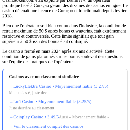
Casinotoken.com était exploité par Dama NV, un opérateur
prolifique basé à Curaçao gérant des dizaines de casinos en ligne. Le
casino détenait une licence de Curaçao et fonctionnait depuis février
2018.
Bien que l'opérateur soit bien connu dans l'industrie, la condition de
retrait maximum de 50 $ après bonus et wagering était extrêmement
restrictive et controversée. Cette limite signifiait que tout gain
supérieur à 50 $ issu des bonus était confisqué.
Le casino a fermé en mars 2024 après six ans d'activité. Cette
condition de gains plafonnés sur les bonus soulevait des questions
sur l'équité des pratiques de l'opérateur.
Casinos avec un classement similaire
LuckyElektra Casino • Moyennement fiable (3.27/5)
Mieux classé, juste devant
Loft Casino • Moyennement fiable (3.25/5)
Juste derrière au classement
Coinplay Casino • 3.49/5
Aussi « Moyennement fiable »
Voir le classement complet des casinos