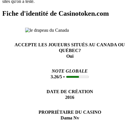
sites qu'on a testé.
Fiche d'identité de Casinotoken.com
ACCEPTE LES JOUEURS SITUÉS AU CANADA OU
QUÉBEC?
Oui
NOTE GLOBALE
3.26/5
•
DATE DE CRÉATION
2016
PROPRIÉTAIRE DU CASINO
Dama Nv