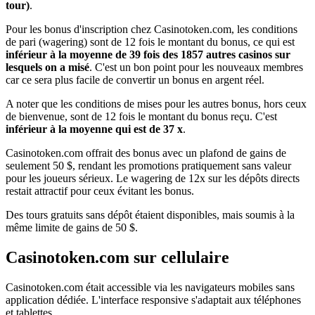
tour)
.
Pour les bonus d'inscription chez Casinotoken.com, les conditions
de pari (wagering) sont de 12 fois le montant du bonus, ce qui est
inférieur à la moyenne de 39 fois des 1857 autres casinos sur
lesquels on a misé
. C'est un bon point pour les nouveaux membres
car ce sera plus facile de convertir un bonus en argent réel.
A noter que les conditions de mises pour les autres bonus, hors ceux
de bienvenue, sont de 12 fois le montant du bonus reçu. C'est
inférieur à la moyenne qui est de 37 x
.
Casinotoken.com offrait des bonus avec un plafond de gains de
seulement 50 $, rendant les promotions pratiquement sans valeur
pour les joueurs sérieux. Le wagering de 12x sur les dépôts directs
restait attractif pour ceux évitant les bonus.
Des tours gratuits sans dépôt étaient disponibles, mais soumis à la
même limite de gains de 50 $.
Casinotoken.com sur cellulaire
Casinotoken.com était accessible via les navigateurs mobiles sans
application dédiée. L'interface responsive s'adaptait aux téléphones
et tablettes.