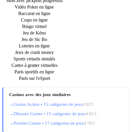
Slots avec jackpots progressifs
Vidéo Poker en ligne
Baccarat en ligne
Craps en ligne
Bingo virtuel
Jeu de Kéno
Jeu de Sic Bo
Loteries en ligne
Jeux de crash money
Sports virtuels simulés
Cartes à gratter virtuelles
Paris sportifs en ligne
Paris sur l'eSport
Casinos avec des jeux similaires
Casino Action • 15 catégories de jeux
4.82/5
Dbosses Casino • 15 catégories de jeux
4.81/5
Powbet Casino • 17 catégories de jeux
4.79/5