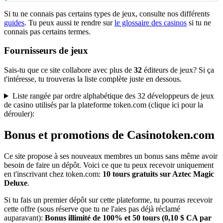
Si tu ne connais pas certains types de jeux, consulte nos différents
guides
. Tu peux aussi te rendre sur
le glossaire des casinos
si tu ne
connais pas certains termes.
Fournisseurs de jeux
Sais-tu que ce site collabore avec plus de
32
éditeurs de jeux? Si ça
t'intéresse, tu trouveras la liste complète juste en dessous.
Liste rangée par ordre alphabétique des 32 développeurs de jeux
de casino utilisés par la plateforme token.com (clique ici pour la
dérouler):
Bonus et promotions de Casinotoken.com
Ce site propose à ses nouveaux membres un bonus
sans même avoir
besoin de faire un dépôt
. Voici ce que tu peux recevoir uniquement
en t'inscrivant chez token.com:
10 tours gratuits sur Aztec Magic
Deluxe
.
Si tu fais un premier dépôt sur cette plateforme, tu pourras recevoir
cette offre (sous réserve que tu ne l'aies pas déjà réclamé
auparavant):
Bonus illimité de 100% et 50 tours (0,10 $ CA par