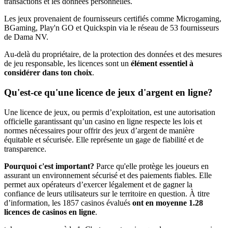
transactions et les données personnelles.
Les jeux provenaient de fournisseurs certifiés comme Microgaming,
BGaming, Play'n GO et Quickspin via le réseau de 53 fournisseurs
de Dama NV.
Au-delà du propriétaire, de la protection des données et des mesures
de jeu responsable, les licences sont un
élément essentiel à
considérer dans ton choix
.
Qu'est-ce qu'une licence de jeux d'argent en ligne?
Une licence de jeux, ou permis d’exploitation, est une autorisation
officielle garantissant qu’un casino en ligne respecte les lois et
normes nécessaires pour offrir des jeux d’argent de manière
équitable et sécurisée. Elle représente un gage de fiabilité et de
transparence.
Pourquoi c'est important?
Parce qu'elle protège les joueurs en
assurant un environnement sécurisé et des paiements fiables. Elle
permet aux opérateurs d’exercer légalement et de gagner la
confiance de leurs utilisateurs sur le territoire en question. À titre
d’information, les 1857 casinos évalués
ont en moyenne 1.28
licences de casinos en ligne
.