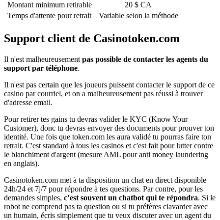
Montant minimum retirable
20 $ CA
Temps d'attente pour retrait
Variable selon la méthode
Support client de Casinotoken.com
Il n'est malheureusement
pas possible de contacter les agents du
support par téléphone
.
Il n'est pas certain que les joueurs puissent contacter le support de ce
casino par courriel, et on a malheureusement pas réussi à trouver
d'adresse email.
Pour retirer tes gains tu devras valider le KYC (Know Your
Customer), donc tu devras envoyer des documents pour prouver ton
identité. Une fois que token.com les aura validé tu pourras faire ton
retrait. C'est standard à tous les casinos et c'est fait pour lutter contre
le blanchiment d'argent (mesure AML pour anti money laundering
en anglais).
Casinotoken.com met à ta disposition un chat en direct disponible
24h/24 et 7j/7 pour répondre à tes questions. Par contre, pour les
demandes simples,
c’est souvent un chatbot qui te répondra
. Si le
robot ne comprend pas ta question ou si tu préfères clavarder avec
un humain, écris simplement que tu veux discuter avec un agent du