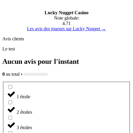
Lucky Nugget Casino
Note globale:
4.71
Les avis des joueurs sur Lucky Nugget →
Avis clients
Le test
Aucun avis pour l'instant
0
au total
•
1 étoile
2 étoiles
3 étoiles