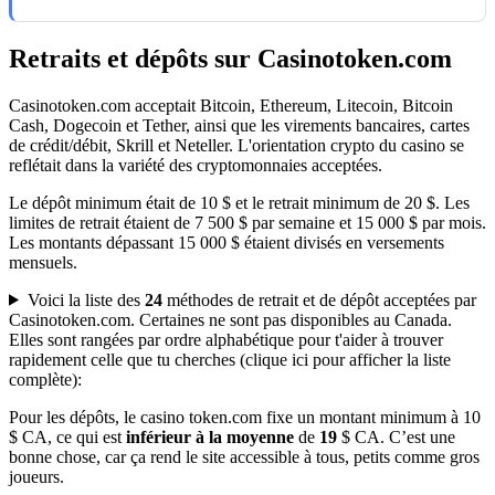
Retraits et dépôts sur Casinotoken.com
Casinotoken.com acceptait Bitcoin, Ethereum, Litecoin, Bitcoin
Cash, Dogecoin et Tether, ainsi que les virements bancaires, cartes
de crédit/débit, Skrill et Neteller. L'orientation crypto du casino se
reflétait dans la variété des cryptomonnaies acceptées.
Le dépôt minimum était de 10 $ et le retrait minimum de 20 $. Les
limites de retrait étaient de 7 500 $ par semaine et 15 000 $ par mois.
Les montants dépassant 15 000 $ étaient divisés en versements
mensuels.
Voici la liste des
24
méthodes de retrait et de dépôt acceptées par
Casinotoken.com. Certaines ne sont pas disponibles au Canada.
Elles sont rangées par ordre alphabétique pour t'aider à trouver
rapidement celle que tu cherches (clique ici pour afficher la liste
complète):
Pour les dépôts, le casino token.com fixe un montant minimum à 10
$ CA, ce qui est
inférieur à la moyenne
de
19
$ CA. C’est une
bonne chose, car ça rend le site accessible à tous, petits comme gros
joueurs.