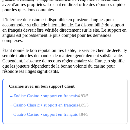
avec d'autres propriétés. Le chat en direct offre des réponses rapides
pour les questions courantes.
L'interface du casino est disponible en plusieurs langues pour
accommoder sa clientèle internationale. La disponibilité du support
en français devrait être vérifiée directement sur le site. Le support en
anglais est probablement le plus complet pour les demandes
complexes.
Étant donné le bon réputation très fiable, le service client de JeetCity
semble traiter les demandes de manière généralement satisfaisante.
Cependant, l'absence de recours réglementaire via Curaçao signifie
que les joueurs dépendent de la bonne volonté du casino pour
résoudre les litiges significatifs.
Casinos avec un bon support client
Zodiac Casino • support en français
4.93/5
Casino Classic • support en français
4.89/5
Quatro Casino • support en français
4.84/5