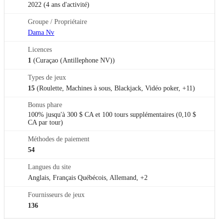
2022 (4 ans d'activité)
Groupe / Propriétaire
Dama Nv
Licences
1
(Curaçao (Antillephone NV))
Types de jeux
15
(Roulette, Machines à sous, Blackjack, Vidéo poker, +11)
Bonus phare
100% jusqu'à 300 $ CA et 100 tours supplémentaires (0,10 $
CA par tour)
Méthodes de paiement
54
Langues du site
Anglais, Français Québécois, Allemand, +2
Fournisseurs de jeux
136