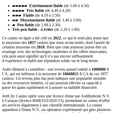
▰▰▰▰▰
Extrêmement fiable
(de 5.00 à 4.50)
▰▰▰▰
Très fiable
(de 4.49 à 4.20)
▰▰▰
Fiable
(de 4.19 à 3.50)
▰▰
Moyennement fiable
(de 3.49 à 3.00)
▰
Peu fiable
(de 2.99 à 2.30)
Très peu fiable - à éviter
(de 2.29 à 1.00)
Ce casino en ligne a été créé en
2022
, ce qui le rend plus jeune que
la moyenne des
1857
casinos que nous avons testés, dont
l'année de
création moyenne est
2018
. Bien que cette jeunesse puisse être un
avantage avec des technologies modernes et des offres innovantes,
cela peut aussi signifier qu'il n’a pas encore suffisamment
d’expérience ni établi une réputation solide sur le long terme.
Autre élément à considérer : son revenu annuel estimé à
1000000
$
CA, qui est
inférieur à la moyenne
de
18668821
$ CA de ces 1857
casinos. Un revenu plus bas peut indiquer une popularité moindre
ou des ressources limitées, ce qui pourrait affecter sa capacité à
payer les gains rapidement et à assurer sa stabilité financière.
JeetCity Casino opère sous une licence émise par Antillephone N.V.
à Curaçao (licence 8048/JAZ2020-13), permettant au casino d'offrir
ses services légalement à une clientèle internationale. Le casino
appartient à Dama N.V., un opérateur expérimenté qui gère plusieurs