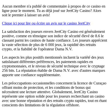
Aucun membre n'a publié de commentaire à propos de ce casino en
ligne pour le moment. Tu as déjà joué sur JeetCity Casino? Alors
soit le premier à laisser un avis!
Clique ici pour lire ou écrire un avis sur le casino JeetCity
La satisfaction des joueurs envers JeetCity Casino est généralement
positive, comme en témoigne son indice de sécurité élevé de 8.6 le
classant parmi les casinos de haute confiance. Les joueurs apprécient
la vaste sélection de plus de 6 000 jeux, la rapidité des retraits
crypto, et la fiabilité de l'opérateur Dama N.V.
Les aspects les plus positifs mentionnés incluent la variété des jeux
satisfaisant différentes préférences, les paiements rapides en
cryptomonnaies, et le niveau de sécurité technique avec le cryptage
256 bits. La réputation établie de Dama N.V. avec d'autres marques
apporte une confiance supplémentaire.
Les préoccupations occasionnelles concernent la licence de Curaçao
offrant moins de protection, et les conditions de bonus qui
nécessitent une lecture attentive. Globalement, JeetCity Casino
représente une option solide pour les joueurs recherchant un casino
avec une bonne réputation et des retraits crypto rapides, tout en étant
conscients des limitations de la régulation offshore.