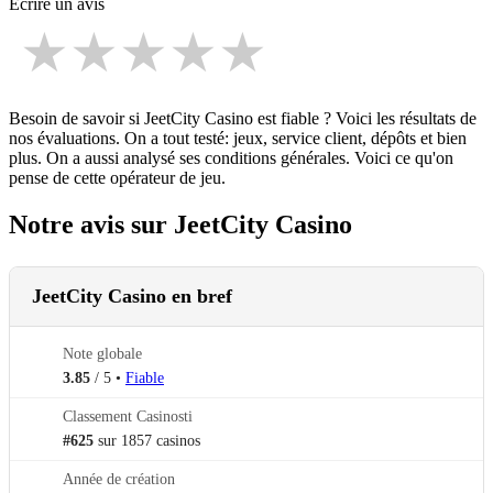
Écrire un avis
Besoin de savoir si JeetCity Casino est fiable ? Voici les résultats de
nos évaluations. On a tout testé: jeux, service client, dépôts et bien
plus. On a aussi analysé ses conditions générales. Voici ce qu'on
pense de cette opérateur de jeu.
Notre avis sur JeetCity Casino
JeetCity Casino en bref
Note globale
3.85
/ 5 •
Fiable
Classement Casinosti
#625
sur 1857 casinos
Année de création