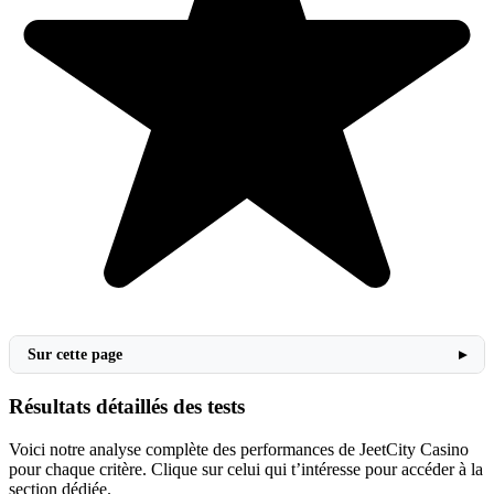
Sur cette page
Résultats détaillés des tests
Voici notre analyse complète des performances de JeetCity Casino
pour chaque critère. Clique sur celui qui t’intéresse pour accéder à la
section dédiée.