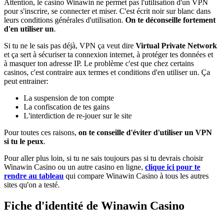
Attention, le casino Winawin ne permet pas l'utilisation d'un VPN
pour s'inscrire, se connecter et miser. C'est écrit noir sur blanc dans
leurs conditions générales d'utilisation.
On te déconseille fortement
d'en utiliser un
.
Si tu ne le sais pas déjà, VPN ça veut dire
Virtual Private Network
et ça sert à sécuriser ta connexion internet, à protéger tes données et
à masquer ton adresse IP. Le problème c'est que chez certains
casinos, c'est contraire aux termes et conditions d'en utiliser un. Ça
peut entrainer:
La suspension de ton compte
La confiscation de tes gains
L'interdiction de re-jouer sur le site
Pour toutes ces raisons,
on te conseille d'éviter d'utiliser un VPN
si tu le peux
.
Pour aller plus loin, si tu ne sais toujours pas si tu devrais choisir
Winawin Casino ou un autre casino en ligne,
clique ici pour te
rendre au tableau
qui compare Winawin Casino à tous les autres
sites qu'on a testé.
Fiche d'identité de Winawin Casino