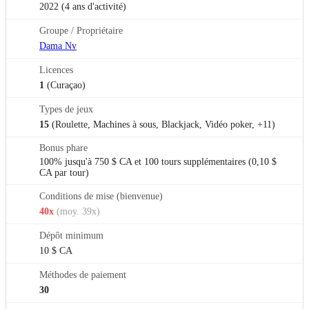
2022 (4 ans d'activité)
Groupe / Propriétaire
Dama Nv
Licences
1
(Curaçao)
Types de jeux
15
(Roulette, Machines à sous, Blackjack, Vidéo poker, +11)
Bonus phare
100% jusqu'à 750 $ CA et 100 tours supplémentaires (0,10 $
CA par tour)
Conditions de mise (bienvenue)
40x
(moy. 39x)
Dépôt minimum
10 $ CA
Méthodes de paiement
30