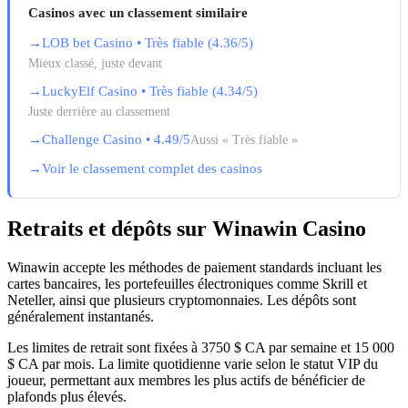
Casinos avec un classement similaire
LOB bet Casino • Très fiable (4.36/5)
Mieux classé, juste devant
LuckyElf Casino • Très fiable (4.34/5)
Juste derrière au classement
Challenge Casino • 4.49/5
Aussi « Très fiable »
Voir le classement complet des casinos
Retraits et dépôts sur Winawin Casino
Winawin accepte les méthodes de paiement standards incluant les
cartes bancaires, les portefeuilles électroniques comme Skrill et
Neteller, ainsi que plusieurs cryptomonnaies. Les dépôts sont
généralement instantanés.
Les limites de retrait sont fixées à 3750 $ CA par semaine et 15 000
$ CA par mois. La limite quotidienne varie selon le statut VIP du
joueur, permettant aux membres les plus actifs de bénéficier de
plafonds plus élevés.