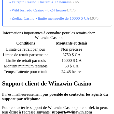
Fairspin Casino • Instant à 12 heures
4.71/5
WildTornado Casino • 0-24 heures
4.71/5
Zodiac Casino • limite mensuelle de 16000 $ CA
4.93/5
Informations importantes à connaître pour les retraits chez
Winawin Casino:
Conditions
Montants et délais
Limite de retrait par jour
Non précisée
Limite de retrait par semaine
3750 $ CA
Limite de retrait par mois
15000 $ CA
Montant minimum retirable
50 $ CA
Temps d'attente pour retrait
24-48 heures
Support client de Winawin Casino
Il n'est malheureusement
pas possible de contacter les agents du
support par téléphone
.
Pour contacter le support de Winawin Casino par courriel, tu peux
leur écrire à l'adresse suivante:
support@winawin.com