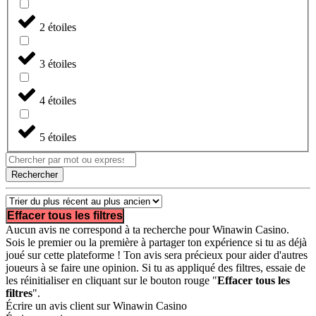
2 étoiles
3 étoiles
4 étoiles
5 étoiles
Rechercher
Effacer tous les filtres
Aucun avis ne correspond à ta recherche pour Winawin Casino.
Sois le premier ou la première à partager ton expérience si tu as déjà
joué sur cette plateforme ! Ton avis sera précieux pour aider d'autres
joueurs à se faire une opinion. Si tu as appliqué des filtres, essaie de
les réinitialiser en cliquant sur le bouton rouge "
Effacer tous les
filtres
".
Écrire un avis client sur Winawin Casino