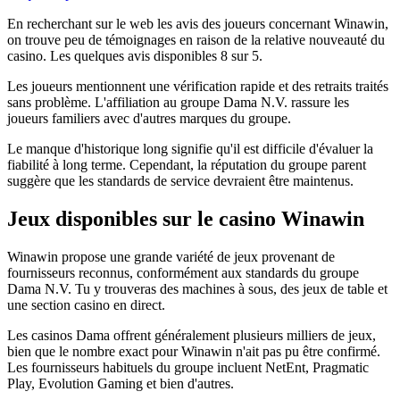
En recherchant sur le web les avis des joueurs concernant Winawin,
on trouve peu de témoignages en raison de la relative nouveauté du
casino. Les quelques avis disponibles 8 sur 5.
Les joueurs mentionnent une vérification rapide et des retraits traités
sans problème. L'affiliation au groupe Dama N.V. rassure les
joueurs familiers avec d'autres marques du groupe.
Le manque d'historique long signifie qu'il est difficile d'évaluer la
fiabilité à long terme. Cependant, la réputation du groupe parent
suggère que les standards de service devraient être maintenus.
Jeux disponibles sur le casino Winawin
Winawin propose une grande variété de jeux provenant de
fournisseurs reconnus, conformément aux standards du groupe
Dama N.V. Tu y trouveras des machines à sous, des jeux de table et
une section casino en direct.
Les casinos Dama offrent généralement plusieurs milliers de jeux,
bien que le nombre exact pour Winawin n'ait pas pu être confirmé.
Les fournisseurs habituels du groupe incluent NetEnt, Pragmatic
Play, Evolution Gaming et bien d'autres.