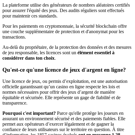
La plateforme utilise des générateurs de nombres aléatoires certifiés
pour assurer l'équité des jeux. Des audits réguliers sont effectués
pour maintenir ces standards.
Pour les paiements en cryptomonnaie, la sécurité blockchain offre
une couche supplémentaire de protection et d'anonymat pour les
transactions.
Au-delà du propriétaire, de la protection des données et des mesures
de jeu responsable, les licences sont un
élément essentiel à
considérer dans ton choix
.
Qu'est-ce qu'une licence de jeux d'argent en ligne?
Une licence de jeux, ou permis d’exploitation, est une autorisation
officielle garantissant qu’un casino en ligne respecte les lois et
normes nécessaires pour offrir des jeux d’argent de manière
équitable et sécurisée. Elle représente un gage de fiabilité et de
transparence.
Pourquoi c'est important?
Parce qu'elle protège les joueurs en
assurant un environnement sécurisé et des paiements fiables. Elle
permet aux opérateurs d’exercer légalement et de gagner la
confiance de leurs utilisateurs sur le territoire en question. À titre
d’information, les 1857 casinos évalués
ont en moyenne 1.28