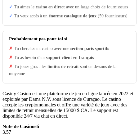
Tu aimes le
casino en direct
avec un large choix de fournisseurs
Tu veux accès à un
énorme catalogue de jeux
(59 fournisseurs)
Probablement pas pour toi si...
Tu cherches un casino avec une
section paris sportifs
Tu as besoin d'un
support client en français
Tu joues gros : les
limites de retrait
sont en dessous de la
moyenne
Casiny Casino est une plateforme de jeu en ligne lancée en 2022 et
exploitée par Dama N.V. sous licence de Curaçao. Le casino
accepte les cryptomonnaies et offre une variété de jeux avec des
limites de retrait mensuelles de 15000 $ CA. Le support est
disponible 24/7 via chat en direct.
Note de Casinosti
3,57