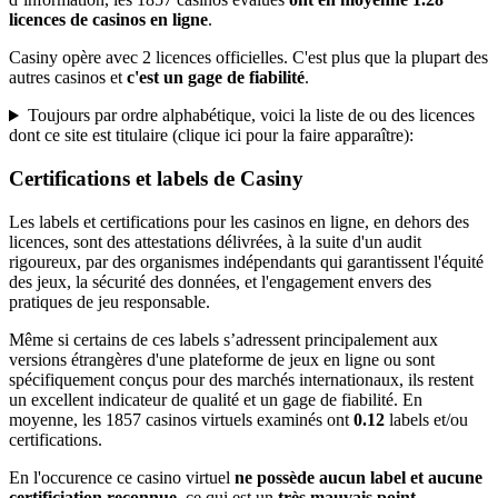
licences de casinos en ligne
.
Casiny opère avec 2 licences officielles. C'est plus que la plupart des
autres casinos et
c'est un gage de fiabilité
.
Toujours par ordre alphabétique, voici la liste de ou des licences
dont ce site est titulaire (clique ici pour la faire apparaître):
Certifications et labels de Casiny
Les labels et certifications pour les casinos en ligne, en dehors des
licences, sont des attestations délivrées, à la suite d'un audit
rigoureux, par des organismes indépendants qui garantissent l'équité
des jeux, la sécurité des données, et l'engagement envers des
pratiques de jeu responsable.
Même si certains de ces labels s’adressent principalement aux
versions étrangères d'une plateforme de jeux en ligne ou sont
spécifiquement conçus pour des marchés internationaux, ils restent
un excellent indicateur de qualité et un gage de fiabilité. En
moyenne, les 1857 casinos virtuels examinés ont
0.12
labels et/ou
certifications.
En l'occurence ce casino virtuel
ne possède aucun label et aucune
certificiation reconnue
, ce qui est un
très mauvais point
.