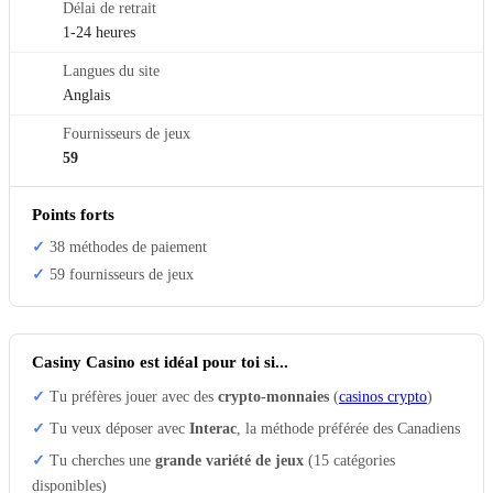
Délai de retrait
1-24 heures
Langues du site
Anglais
Fournisseurs de jeux
59
Points forts
38 méthodes de paiement
59 fournisseurs de jeux
Casiny Casino est idéal pour toi si...
Tu préfères jouer avec des
crypto-monnaies
(
casinos crypto
)
Tu veux déposer avec
Interac
, la méthode préférée des Canadiens
Tu cherches une
grande variété de jeux
(15 catégories
disponibles)