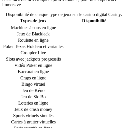
immersive.
Disponibilité de chaque type de jeux sur le casino digital Casiny:
Types de jeux
Disponibilité
Machines à sous en ligne
Jeux de Blackjack
Roulette en ligne
Poker Texas Hold'em et variantes
Croupier Live
Slots avec jackpots progressifs
Vidéo Poker en ligne
Baccarat en ligne
Craps en ligne
Bingo virtuel
Jeu de Kéno
Jeu de Sic Bo
Loteries en ligne
Jeux de crash money
Sports virtuels simulés
Cartes à gratter virtuelles