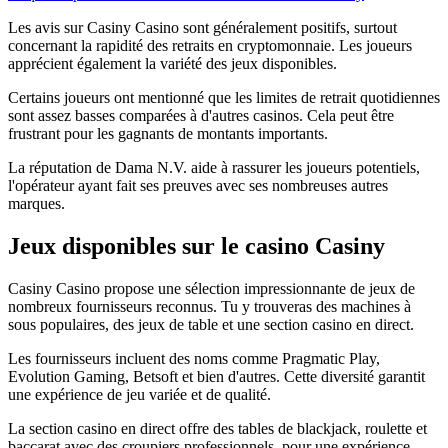
Les avis sur Casiny Casino sont généralement positifs, surtout
concernant la rapidité des retraits en cryptomonnaie. Les joueurs
apprécient également la variété des jeux disponibles.
Certains joueurs ont mentionné que les limites de retrait quotidiennes
sont assez basses comparées à d'autres casinos. Cela peut être
frustrant pour les gagnants de montants importants.
La réputation de Dama N.V. aide à rassurer les joueurs potentiels,
l'opérateur ayant fait ses preuves avec ses nombreuses autres
marques.
Jeux disponibles sur le casino Casiny
Casiny Casino propose une sélection impressionnante de jeux de
nombreux fournisseurs reconnus. Tu y trouveras des machines à
sous populaires, des jeux de table et une section casino en direct.
Les fournisseurs incluent des noms comme Pragmatic Play,
Evolution Gaming, Betsoft et bien d'autres. Cette diversité garantit
une expérience de jeu variée et de qualité.
La section casino en direct offre des tables de blackjack, roulette et
baccarat avec des croupiers professionnels, pour une expérience