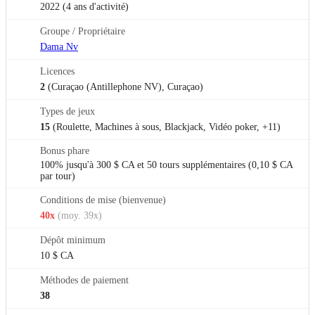
2022 (4 ans d'activité)
Groupe / Propriétaire
Dama Nv
Licences
2
(Curaçao (Antillephone NV), Curaçao)
Types de jeux
15
(Roulette, Machines à sous, Blackjack, Vidéo poker, +11)
Bonus phare
100% jusqu'à 300 $ CA et 50 tours supplémentaires (0,10 $ CA
par tour)
Conditions de mise (bienvenue)
40x
(moy. 39x)
Dépôt minimum
10 $ CA
Méthodes de paiement
38