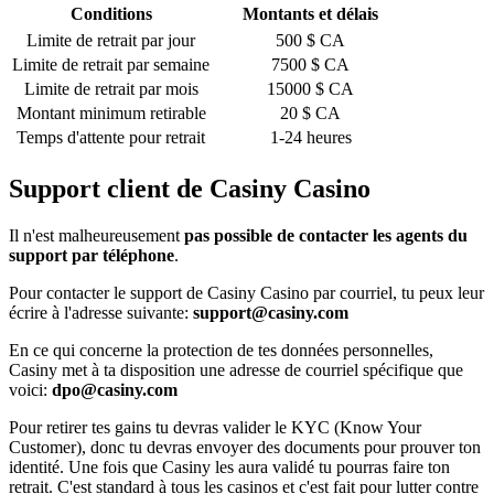
Conditions
Montants et délais
Limite de retrait par jour
500 $ CA
Limite de retrait par semaine
7500 $ CA
Limite de retrait par mois
15000 $ CA
Montant minimum retirable
20 $ CA
Temps d'attente pour retrait
1-24 heures
Support client de Casiny Casino
Il n'est malheureusement
pas possible de contacter les agents du
support par téléphone
.
Pour contacter le support de Casiny Casino par courriel, tu peux leur
écrire à l'adresse suivante:
support@casiny.com
En ce qui concerne la protection de tes données personnelles,
Casiny met à ta disposition une adresse de courriel spécifique que
voici:
dpo@casiny.com
Pour retirer tes gains tu devras valider le KYC (Know Your
Customer), donc tu devras envoyer des documents pour prouver ton
identité. Une fois que Casiny les aura validé tu pourras faire ton
retrait. C'est standard à tous les casinos et c'est fait pour lutter contre