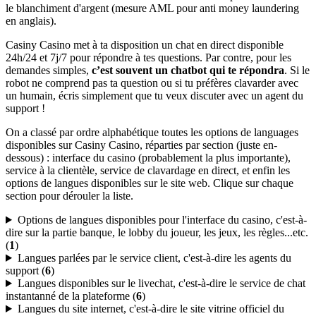
le blanchiment d'argent (mesure AML pour anti money laundering
en anglais).
Casiny Casino met à ta disposition un chat en direct disponible
24h/24 et 7j/7 pour répondre à tes questions. Par contre, pour les
demandes simples,
c’est souvent un chatbot qui te répondra
. Si le
robot ne comprend pas ta question ou si tu préfères clavarder avec
un humain, écris simplement que tu veux discuter avec un agent du
support !
On a classé par ordre alphabétique toutes les options de languages
disponibles sur Casiny Casino, réparties par section (juste en-
dessous) : interface du casino (probablement la plus importante),
service à la clientèle, service de clavardage en direct, et enfin les
options de langues disponibles sur le site web. Clique sur chaque
section pour dérouler la liste.
Options de langues disponibles pour
l'interface du casino
, c'est-à-
dire sur la partie banque, le lobby du joueur, les jeux, les règles...etc.
(
1
)
Langues parlées par
le service client
, c'est-à-dire les agents du
support (
6
)
Langues disponibles sur le livechat, c'est-à-dire
le service de chat
instantanné
de la plateforme (
6
)
Langues du
site internet
, c'est-à-dire le site vitrine officiel du