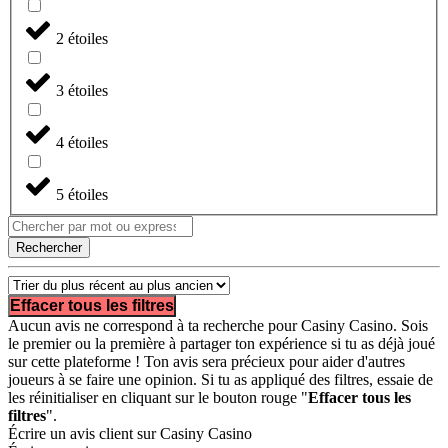
2 étoiles
3 étoiles
4 étoiles
5 étoiles
Rechercher
Effacer tous les filtres
Aucun avis ne correspond à ta recherche pour Casiny Casino. Sois
le premier ou la première à partager ton expérience si tu as déjà joué
sur cette plateforme ! Ton avis sera précieux pour aider d'autres
joueurs à se faire une opinion. Si tu as appliqué des filtres, essaie de
les réinitialiser en cliquant sur le bouton rouge "
Effacer tous les
filtres
".
Écrire un avis client sur Casiny Casino