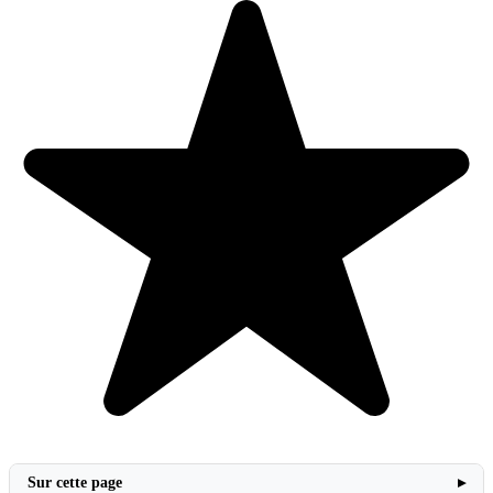
Sur cette page