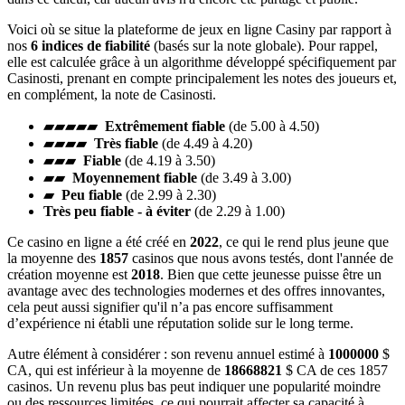
Voici où se situe la plateforme de jeux en ligne Casiny par rapport à
nos
6 indices de fiabilité
(
basés sur la note globale
). Pour rappel,
elle est calculée grâce à un algorithme développé spécifiquement par
Casinosti, prenant en compte principalement les notes des joueurs et,
en complément, la note de Casinosti.
▰▰▰▰▰
Extrêmement fiable
(de 5.00 à 4.50)
▰▰▰▰
Très fiable
(de 4.49 à 4.20)
▰▰▰
Fiable
(de 4.19 à 3.50)
▰▰
Moyennement fiable
(de 3.49 à 3.00)
▰
Peu fiable
(de 2.99 à 2.30)
Très peu fiable - à éviter
(de 2.29 à 1.00)
Ce casino en ligne a été créé en
2022
, ce qui le rend plus jeune que
la moyenne des
1857
casinos que nous avons testés, dont
l'année de
création moyenne est
2018
. Bien que cette jeunesse puisse être un
avantage avec des technologies modernes et des offres innovantes,
cela peut aussi signifier qu'il n’a pas encore suffisamment
d’expérience ni établi une réputation solide sur le long terme.
Autre élément à considérer : son revenu annuel estimé à
1000000
$
CA, qui est
inférieur à la moyenne
de
18668821
$ CA de ces 1857
casinos. Un revenu plus bas peut indiquer une popularité moindre
ou des ressources limitées, ce qui pourrait affecter sa capacité à