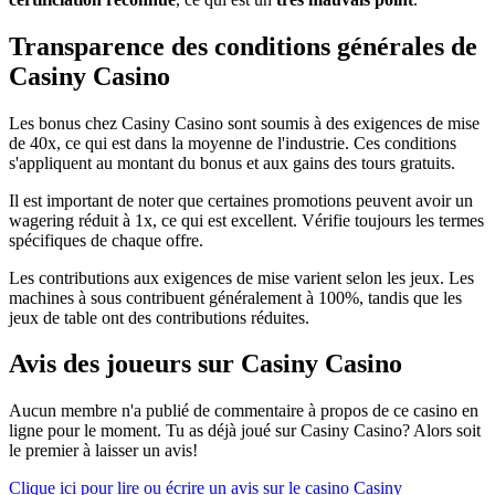
Transparence des conditions générales de
Casiny Casino
Les bonus chez Casiny Casino sont soumis à des exigences de mise
de 40x, ce qui est dans la moyenne de l'industrie. Ces conditions
s'appliquent au montant du bonus et aux gains des tours gratuits.
Il est important de noter que certaines promotions peuvent avoir un
wagering réduit à 1x, ce qui est excellent. Vérifie toujours les termes
spécifiques de chaque offre.
Les contributions aux exigences de mise varient selon les jeux. Les
machines à sous contribuent généralement à 100%, tandis que les
jeux de table ont des contributions réduites.
Avis des joueurs sur Casiny Casino
Aucun membre n'a publié de commentaire à propos de ce casino en
ligne pour le moment. Tu as déjà joué sur Casiny Casino? Alors soit
le premier à laisser un avis!
Clique ici pour lire ou écrire un avis sur le casino Casiny