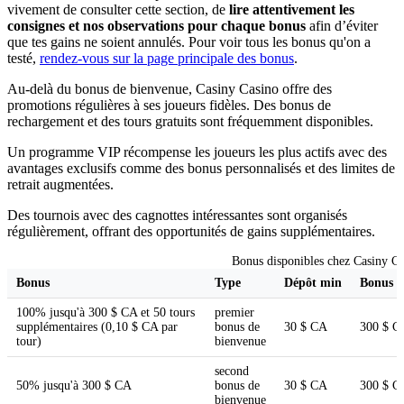
vivement de consulter cette section, de
lire attentivement les
consignes et nos observations pour chaque bonus
afin d’éviter
que tes gains ne soient annulés. Pour voir tous les bonus qu'on a
testé,
rendez-vous sur la page principale des bonus
.
Au-delà du bonus de bienvenue, Casiny Casino offre des
promotions régulières à ses joueurs fidèles. Des bonus de
rechargement et des tours gratuits sont fréquemment disponibles.
Un programme VIP récompense les joueurs les plus actifs avec des
avantages exclusifs comme des bonus personnalisés et des limites de
retrait augmentées.
Des tournois avec des cagnottes intéressantes sont organisés
régulièrement, offrant des opportunités de gains supplémentaires.
Bonus disponibles chez Casiny Ca
Bonus
Type
Dépôt min
Bonus 
100% jusqu'à 300 $ CA et 50 tours
premier
supplémentaires (0,10 $ CA par
bonus de
30 $ CA
300 $ C
tour)
bienvenue
second
50% jusqu'à 300 $ CA
bonus de
30 $ CA
300 $ C
bienvenue