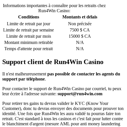
Informations importantes à connaître pour les retraits chez
Run4Win Casino:
Conditions
Montants et délais
Limite de retrait par jour
Non précisée
Limite de retrait par semaine
7500 $ CA
Limite de retrait par mois
15000 $ CA
Montant minimum retirable
N/A
Temps d'attente pour retrait
N/A
Support client de Run4Win Casino
Il n'est malheureusement
pas possible de contacter les agents du
support par téléphone
.
Pour contacter le support de Run4Win Casino par courriel, tu peux
leur écrire à l'adresse suivante:
support@run4win.com
Pour retirer tes gains tu devras valider le KYC (Know Your
Customer), donc tu devras envoyer des documents pour prouver ton
identité. Une fois que Run4Win les aura validé tu pourras faire ton
retrait. C'est standard à tous les casinos et c'est fait pour lutter contre
le blanchiment d'argent (mesure AML pour anti money laundering