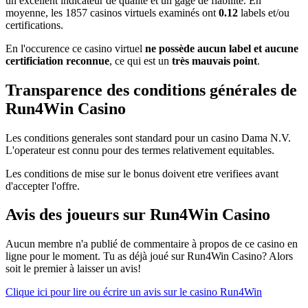
un excellent indicateur de qualité et un gage de fiabilité. En
moyenne, les 1857 casinos virtuels examinés ont
0.12
labels et/ou
certifications.
En l'occurence ce casino virtuel
ne possède aucun label et aucune
certificiation reconnue
, ce qui est un
très mauvais point
.
Transparence des conditions générales de
Run4Win Casino
Les conditions generales sont standard pour un casino Dama N.V.
L'operateur est connu pour des termes relativement equitables.
Les conditions de mise sur le bonus doivent etre verifiees avant
d'accepter l'offre.
Avis des joueurs sur Run4Win Casino
Aucun membre n'a publié de commentaire à propos de ce casino en
ligne pour le moment. Tu as déjà joué sur Run4Win Casino? Alors
soit le premier à laisser un avis!
Clique ici pour lire ou écrire un avis sur le casino Run4Win