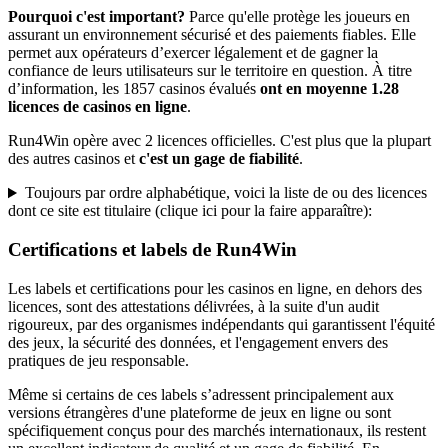
Pourquoi c'est important?
Parce qu'elle protège les joueurs en
assurant un environnement sécurisé et des paiements fiables. Elle
permet aux opérateurs d’exercer légalement et de gagner la
confiance de leurs utilisateurs sur le territoire en question. À titre
d’information, les 1857 casinos évalués
ont en moyenne 1.28
licences de casinos en ligne
.
Run4Win opère avec 2 licences officielles. C'est plus que la plupart
des autres casinos et
c'est un gage de fiabilité
.
Toujours par ordre alphabétique, voici la liste de ou des licences
dont ce site est titulaire (clique ici pour la faire apparaître):
Certifications et labels de Run4Win
Les labels et certifications pour les casinos en ligne, en dehors des
licences, sont des attestations délivrées, à la suite d'un audit
rigoureux, par des organismes indépendants qui garantissent l'équité
des jeux, la sécurité des données, et l'engagement envers des
pratiques de jeu responsable.
Même si certains de ces labels s’adressent principalement aux
versions étrangères d'une plateforme de jeux en ligne ou sont
spécifiquement conçus pour des marchés internationaux, ils restent