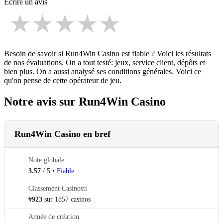
Écrire un avis
Besoin de savoir si Run4Win Casino est fiable ? Voici les résultats
de nos évaluations. On a tout testé: jeux, service client, dépôts et
bien plus. On a aussi analysé ses conditions générales. Voici ce
qu'on pense de cette opérateur de jeu.
Notre avis sur Run4Win Casino
Run4Win Casino en bref
Note globale
3.57
/ 5 •
Fiable
Classement Casinosti
#923
sur 1857 casinos
Année de création