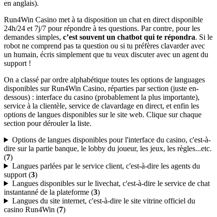
en anglais).
Run4Win Casino met à ta disposition un chat en direct disponible
24h/24 et 7j/7 pour répondre à tes questions. Par contre, pour les
demandes simples,
c’est souvent un chatbot qui te répondra
. Si le
robot ne comprend pas ta question ou si tu préfères clavarder avec
un humain, écris simplement que tu veux discuter avec un agent du
support !
On a classé par ordre alphabétique toutes les options de languages
disponibles sur Run4Win Casino, réparties par section (juste en-
dessous) : interface du casino (probablement la plus importante),
service à la clientèle, service de clavardage en direct, et enfin les
options de langues disponibles sur le site web. Clique sur chaque
section pour dérouler la liste.
Options de langues disponibles pour
l'interface du casino
, c'est-à-
dire sur la partie banque, le lobby du joueur, les jeux, les règles...etc.
(
7
)
Langues parlées par
le service client
, c'est-à-dire les agents du
support (
3
)
Langues disponibles sur le livechat, c'est-à-dire
le service de chat
instantanné
de la plateforme (
3
)
Langues du
site internet
, c'est-à-dire le site vitrine officiel du
casino Run4Win (
7
)