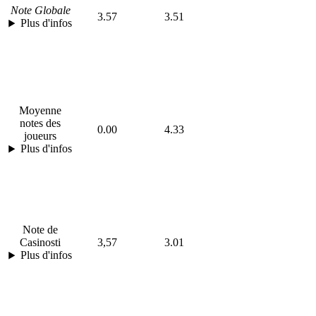
Note Globale
3.57
3.51
Plus d'infos
Moyenne
notes des
0.00
4.33
joueurs
Plus d'infos
Note de
Casinosti
3,57
3.01
Plus d'infos