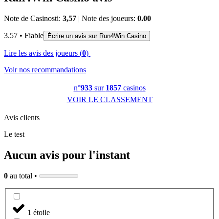
Note de Casinosti:
3,57
| Note des joueurs:
0.00
3.57 • Fiable
Écrire un avis sur Run4Win Casino
Lire les avis des joueurs (
0
)
Voir nos recommandations
n°
933
sur
1857
casinos
VOIR LE CLASSEMENT
Avis clients
Le test
Aucun avis pour l'instant
0
au total
•
1 étoile