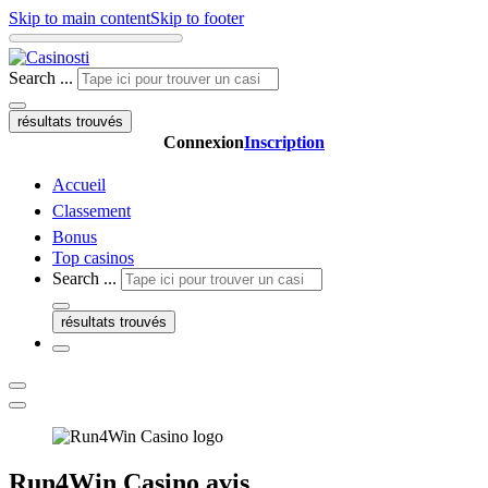
Skip to main content
Skip to footer
Search ...
résultats trouvés
Connexion
Inscription
Accueil
Classement
Bonus
Top casinos
Search ...
résultats trouvés
Run4Win Casino avis