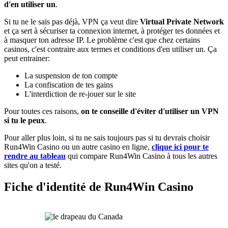
d'en utiliser un
.
Si tu ne le sais pas déjà, VPN ça veut dire
Virtual Private Network
et ça sert à sécuriser ta connexion internet, à protéger tes données et
à masquer ton adresse IP. Le problème c'est que chez certains
casinos, c'est contraire aux termes et conditions d'en utiliser un. Ça
peut entrainer:
La suspension de ton compte
La confiscation de tes gains
L'interdiction de re-jouer sur le site
Pour toutes ces raisons,
on te conseille d'éviter d'utiliser un VPN
si tu le peux
.
Pour aller plus loin, si tu ne sais toujours pas si tu devrais choisir
Run4Win Casino ou un autre casino en ligne,
clique ici pour te
rendre au tableau
qui compare Run4Win Casino à tous les autres
sites qu'on a testé.
Fiche d'identité de Run4Win Casino