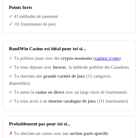
Points forts
43 méthodes de paiement
111 fournisseurs de jeux
Run4Win Casino est idéal pour toi si...
Tu préfères jouer avec des
crypto-monnaies
(
casinos crypto
)
Tu veux déposer avec
Interac
, la méthode préférée des Canadiens
Tu cherches une
grande variété de jeux
(15 catégories
disponibles)
Tu aimes le
casino en direct
avec un large choix de fournisseurs
Tu veux accès à un
énorme catalogue de jeux
(111 fournisseurs)
Probablement pas pour toi si...
Tu cherches un casino avec une
section paris sportifs