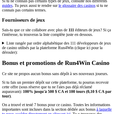
Si tu ne connais pas certains types de jeux, consulte nos différents
guides
. Tu peux aussi te rendre sur
le glossaire des casinos
si tu ne
connais pas certains termes.
Fournisseurs de jeux
Sais-tu que ce site collabore avec plus de
111
éditeurs de jeux? Si ça
t'intéresse, tu trouveras la liste complète juste en dessous.
Liste rangée par ordre alphabétique des 111 développeurs de jeux
de casino utilisés par la plateforme Run4Win (clique ici pour la
dérouler):
Bonus et promotions de Run4Win Casino
Ce site ne propos aucun bonus sans dépôt à ses nouveaux joueurs.
Si tu fais un premier dépôt sur cette plateforme, tu pourras recevoir
cette offre (sous réserve que tu ne l'aies pas déjà réclamé
auparavant):
100% jusqu'à 500 $ CA et 100 tours (0,10 $ CA par
tour)
.
On a trouvé et testé 7 bonus pour ce casino. Toutes les informations
importantes sont incluses dans la section dédiée aux bonus
à laquelle
tu peux accéder directement en cliquant-ici
. Tu y trouveras des