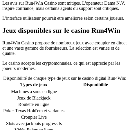
Les avis sur Run4Win Casino sont mitiges. L'operateur Dama N.V.
inspire confiance, mais certains agents du support sont critiques.
L'interface utilisateur pourrait etre amelioree selon certains joueurs.
Jeux disponibles sur le casino Run4Win
Run4Win Casino propose de nombreux jeux avec croupier en direct
et une vaste gamme de fournisseurs. La selection est variee et de
qualite.
Le casino accepte les cryptomonnaies, ce qui est apprecie par les
joueurs modernes.
Disponibilité de chaque type de jeux sur le casino digital Run4Win:
Types de jeux
Disponibilité
Machines à sous en ligne
Jeux de Blackjack
Roulette en ligne
Poker Texas Hold'em et variantes
Croupier Live
Slots avec jackpots progressifs
Vidéo Poker en ligne