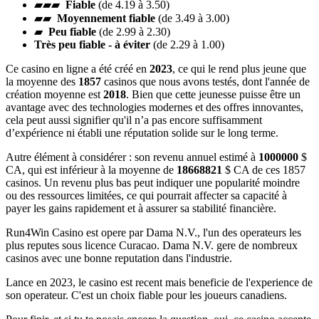
▰▰▰
Fiable
(de 4.19 à 3.50)
▰▰
Moyennement fiable
(de 3.49 à 3.00)
▰
Peu fiable
(de 2.99 à 2.30)
Très peu fiable - à éviter
(de 2.29 à 1.00)
Ce casino en ligne a été créé en
2023
, ce qui le rend plus jeune que
la moyenne des
1857
casinos que nous avons testés, dont
l'année de
création moyenne est
2018
. Bien que cette jeunesse puisse être un
avantage avec des technologies modernes et des offres innovantes,
cela peut aussi signifier qu'il n’a pas encore suffisamment
d’expérience ni établi une réputation solide sur le long terme.
Autre élément à considérer : son revenu annuel estimé à
1000000
$
CA, qui est
inférieur à la moyenne
de
18668821
$ CA de ces 1857
casinos. Un revenu plus bas peut indiquer une popularité moindre
ou des ressources limitées, ce qui pourrait affecter sa capacité à
payer les gains rapidement et à assurer sa stabilité financière.
Run4Win Casino est opere par Dama N.V., l'un des operateurs les
plus reputes sous licence Curacao. Dama N.V. gere de nombreux
casinos avec une bonne reputation dans l'industrie.
Lance en 2023, le casino est recent mais beneficie de l'experience de
son operateur. C'est un choix fiable pour les joueurs canadiens.