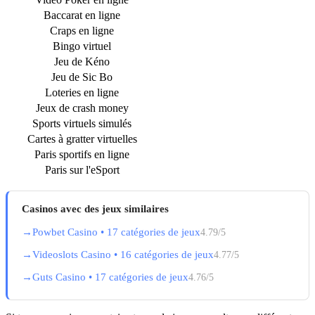
Baccarat en ligne
Craps en ligne
Bingo virtuel
Jeu de Kéno
Jeu de Sic Bo
Loteries en ligne
Jeux de crash money
Sports virtuels simulés
Cartes à gratter virtuelles
Paris sportifs en ligne
Paris sur l'eSport
Casinos avec des jeux similaires
Powbet Casino • 17 catégories de jeux
4.79/5
Videoslots Casino • 16 catégories de jeux
4.77/5
Guts Casino • 17 catégories de jeux
4.76/5