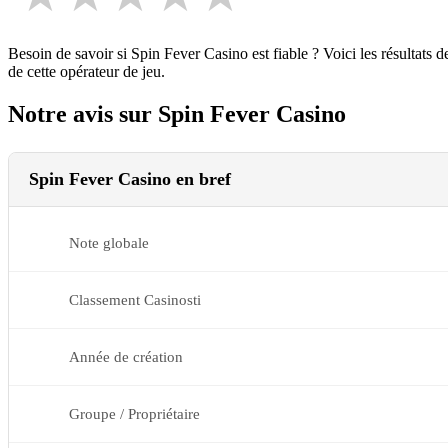
Besoin de savoir si Spin Fever Casino est fiable ? Voici les résultats d
de cette opérateur de jeu.
Notre avis sur Spin Fever Casino
Spin Fever Casino en bref
Note globale
Classement Casinosti
Année de création
Groupe / Propriétaire