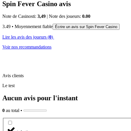
Spin Fever Casino avis
Note de Casinosti:
3,49
| Note des joueurs:
0.00
3.49 • Moyennement fiable
Écrire un avis sur Spin Fever Casino
Lire les avis des joueurs (
0
)
Voir nos recommandations
Avis clients
Le test
Aucun avis pour l'instant
0
au total
•