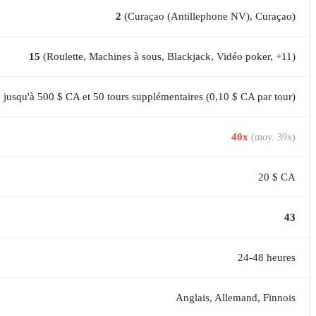
2
(Curaçao (Antillephone NV), Curaçao)
15
(Roulette, Machines à sous, Blackjack, Vidéo poker, +11)
jusqu'à 500 $ CA et 50 tours supplémentaires (0,10 $ CA par tour)
40x
(moy. 39x)
20 $ CA
43
24-48 heures
Anglais, Allemand, Finnois