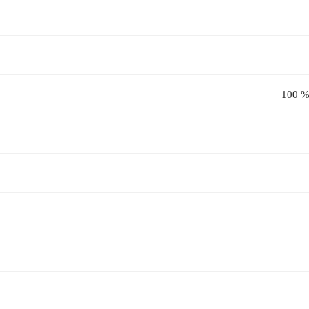
100 % 