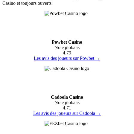
Casino et toujours ouverts:
Powbet Casino
Note globale:
4.79
Les avis des joueurs sur Powbet →
Cadoola Casino
Note globale:
4.71
Les avis des joueurs sur Cadoola →