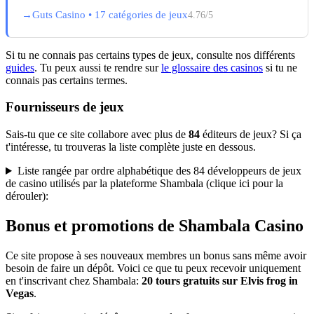
Guts Casino • 17 catégories de jeux
4.76/5
Si tu ne connais pas certains types de jeux, consulte nos différents
guides
. Tu peux aussi te rendre sur
le glossaire des casinos
si tu ne
connais pas certains termes.
Fournisseurs de jeux
Sais-tu que ce site collabore avec plus de
84
éditeurs de jeux? Si ça
t'intéresse, tu trouveras la liste complète juste en dessous.
Liste rangée par ordre alphabétique des 84 développeurs de jeux
de casino utilisés par la plateforme Shambala (clique ici pour la
dérouler):
Bonus et promotions de Shambala Casino
Ce site propose à ses nouveaux membres un bonus
sans même avoir
besoin de faire un dépôt
. Voici ce que tu peux recevoir uniquement
en t'inscrivant chez Shambala:
20 tours gratuits sur Elvis frog in
Vegas
.