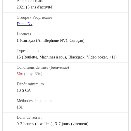
Année de création
2021 (5 ans d'activité)
Groupe / Propriétaire
Dama Nv
Licences
1
(Curaçao (Antillephone NV), Curaçao)
Types de jeux
15
(Roulette, Machines à sous, Blackjack, Vidéo poker, +11)
Conditions de mise (bienvenue)
50x
(moy. 39x)
Dépôt minimum
10 $ CA
Méthodes de paiement
131
Délai de retrait
0-2 heures (e-wallets), 3-7 jours (virement)