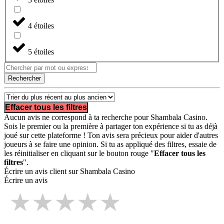
4 étoiles
5 étoiles
Rechercher
Effacer tous les filtres
Aucun avis ne correspond à ta recherche pour Shambala Casino.
Sois le premier ou la première à partager ton expérience si tu as déjà
joué sur cette plateforme ! Ton avis sera précieux pour aider d'autres
joueurs à se faire une opinion. Si tu as appliqué des filtres, essaie de
les réinitialiser en cliquant sur le bouton rouge "
Effacer tous les
filtres
".
Écrire un avis client sur Shambala Casino
Écrire un avis