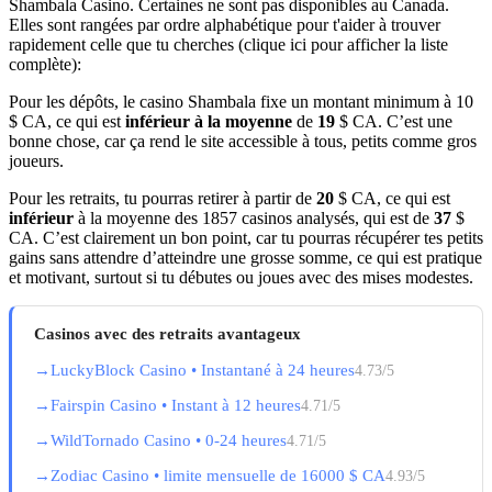
Shambala Casino. Certaines ne sont pas disponibles au Canada.
Elles sont rangées par ordre alphabétique pour t'aider à trouver
rapidement celle que tu cherches (clique ici pour afficher la liste
complète):
Pour les dépôts, le casino Shambala fixe un montant minimum à 10
$ CA, ce qui est
inférieur à la moyenne
de
19
$ CA. C’est une
bonne chose, car ça rend le site accessible à tous, petits comme gros
joueurs.
Pour les retraits, tu pourras retirer à partir de
20
$ CA, ce qui est
inférieur
à la moyenne des 1857 casinos analysés, qui est de
37
$
CA. C’est clairement un bon point, car
tu pourras récupérer tes petits
gains sans attendre d’atteindre une grosse somme
, ce qui est pratique
et motivant, surtout si tu débutes ou joues avec des mises modestes.
Casinos avec des retraits avantageux
LuckyBlock Casino • Instantané à 24 heures
4.73/5
Fairspin Casino • Instant à 12 heures
4.71/5
WildTornado Casino • 0-24 heures
4.71/5
Zodiac Casino • limite mensuelle de 16000 $ CA
4.93/5