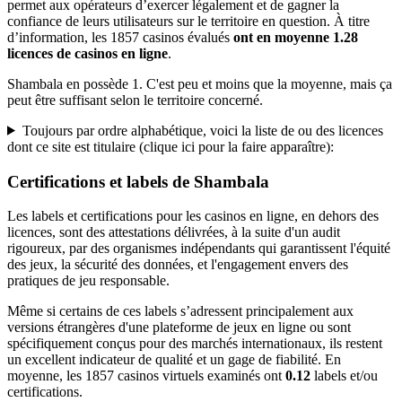
permet aux opérateurs d’exercer légalement et de gagner la
confiance de leurs utilisateurs sur le territoire en question. À titre
d’information, les 1857 casinos évalués
ont en moyenne 1.28
licences de casinos en ligne
.
Shambala en possède 1. C'est peu et moins que la moyenne, mais ça
peut être suffisant selon le territoire concerné.
Toujours par ordre alphabétique, voici la liste de ou des licences
dont ce site est titulaire (clique ici pour la faire apparaître):
Certifications et labels de Shambala
Les labels et certifications pour les casinos en ligne, en dehors des
licences, sont des attestations délivrées, à la suite d'un audit
rigoureux, par des organismes indépendants qui garantissent l'équité
des jeux, la sécurité des données, et l'engagement envers des
pratiques de jeu responsable.
Même si certains de ces labels s’adressent principalement aux
versions étrangères d'une plateforme de jeux en ligne ou sont
spécifiquement conçus pour des marchés internationaux, ils restent
un excellent indicateur de qualité et un gage de fiabilité. En
moyenne, les 1857 casinos virtuels examinés ont
0.12
labels et/ou
certifications.