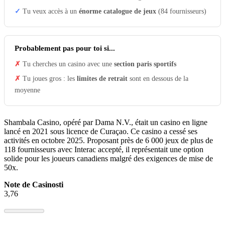
Tu veux accès à un
énorme catalogue de jeux
(84 fournisseurs)
Probablement pas pour toi si...
Tu cherches un casino avec une
section paris sportifs
Tu joues gros : les
limites de retrait
sont en dessous de la
moyenne
Shambala Casino, opéré par Dama N.V., était un casino en ligne
lancé en 2021 sous licence de Curaçao. Ce casino a cessé ses
activités en octobre 2025. Proposant près de 6 000 jeux de plus de
118 fournisseurs avec Interac accepté, il représentait une option
solide pour les joueurs canadiens malgré des exigences de mise de
50x.
Note de Casinosti
3,76