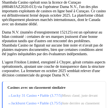
Shambala Casino opérait sous la licence de Curaçao
(#8048/JAZ2020-013) via l'opérateur Dama N.V., l'un des plus
importants exploitants de casinos en ligne basé à Curaçao. Ce casino
est définitivement fermé depuis octobre 2025. La plateforme ciblait
spécifiquement plusieurs marchés internationaux, dont le Canada
avec un domaine dédié.
Dama N.V. (numéro d'enregistrement 152125) est un opérateur au
bilan contrasté : certaines de ses marques jouissent d'une bonne
réputation tandis que d'autres ont rencontré des problèmes.
Shambala Casino ne figurait sur aucune liste noire et n'avait pas de
plaintes majeures documentées, bien que certaines conditions aient
été jugées inéquitables par des évaluateurs indépendants.
L'agent Friolion Limited, enregistré à Chypre, gérait certains aspects
opérationnels, ajoutant une couche de transparence dans la structure
corporative. La fermeture en octobre 2025 semblait relever d'une
décision commerciale du groupe Dama N.V.
Casinos avec un classement similaire
Lucky 31 Casino • Fiable (3.77/5)
Mieux classé, juste devant
Jackburst Casino • Fiable (3.75/5)
Juste derrière au classement