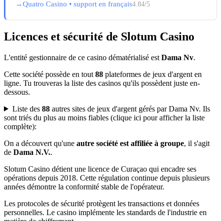
Quatro Casino • support en français
4.84/5
Licences et sécurité de Slotum Casino
L'entité gestionnaire de ce casino dématérialisé est
Dama Nv
.
Cette société possède en tout
88
plateformes de jeux d'argent en
ligne. Tu trouveras la liste des casinos qu'ils possèdent juste en-
dessous.
Liste des
88
autres sites de jeux d'argent gérés par Dama Nv. Ils
sont triés du plus au moins fiables (clique ici pour afficher la liste
complète):
On a découvert qu'une
autre société est affiliée à groupe
, il s'agit
de
Dama N.V.
.
Slotum Casino détient une licence de Curaçao qui encadre ses
opérations depuis 2018. Cette régulation continue depuis plusieurs
années démontre la conformité stable de l'opérateur.
Les protocoles de sécurité protègent les transactions et données
personnelles. Le casino implémente les standards de l'industrie en