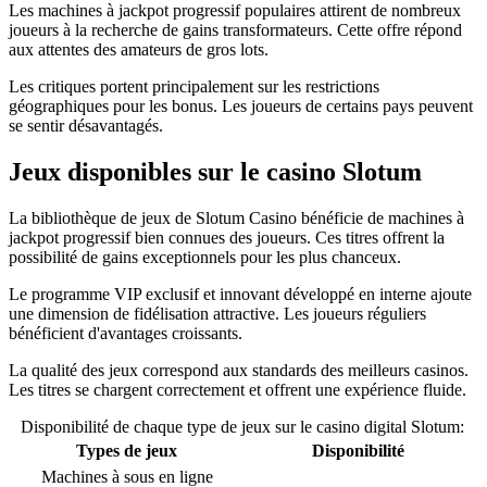
Les machines à jackpot progressif populaires attirent de nombreux
joueurs à la recherche de gains transformateurs. Cette offre répond
aux attentes des amateurs de gros lots.
Les critiques portent principalement sur les restrictions
géographiques pour les bonus. Les joueurs de certains pays peuvent
se sentir désavantagés.
Jeux disponibles sur le casino Slotum
La bibliothèque de jeux de Slotum Casino bénéficie de machines à
jackpot progressif bien connues des joueurs. Ces titres offrent la
possibilité de gains exceptionnels pour les plus chanceux.
Le programme VIP exclusif et innovant développé en interne ajoute
une dimension de fidélisation attractive. Les joueurs réguliers
bénéficient d'avantages croissants.
La qualité des jeux correspond aux standards des meilleurs casinos.
Les titres se chargent correctement et offrent une expérience fluide.
Disponibilité de chaque type de jeux sur le casino digital Slotum:
Types de jeux
Disponibilité
Machines à sous en ligne