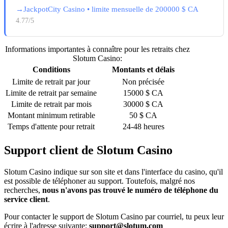
JackpotCity Casino • limite mensuelle de 200000 $ CA
4.77/5
Informations importantes à connaître pour les retraits chez
Slotum Casino:
Conditions
Montants et délais
Limite de retrait par jour
Non précisée
Limite de retrait par semaine
15000 $ CA
Limite de retrait par mois
30000 $ CA
Montant minimum retirable
50 $ CA
Temps d'attente pour retrait
24-48 heures
Support client de Slotum Casino
Slotum Casino indique sur son site et dans l'interface du casino, qu'il
est possible de téléphoner au support. Toutefois, malgré nos
recherches,
nous n'avons pas trouvé le numéro de téléphone du
service client
.
Pour contacter le support de Slotum Casino par courriel, tu peux leur
écrire à l'adresse suivante:
support@slotum.com