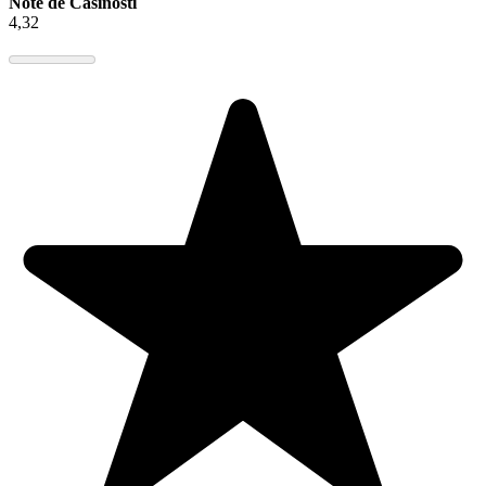
Note de Casinosti
4,32