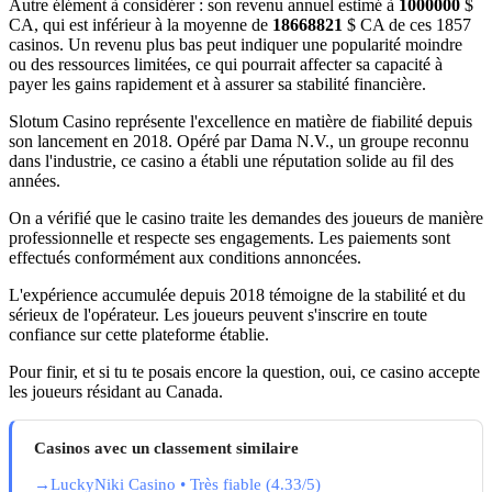
Autre élément à considérer : son revenu annuel estimé à
1000000
$
CA, qui est
inférieur à la moyenne
de
18668821
$ CA de ces 1857
casinos. Un revenu plus bas peut indiquer une popularité moindre
ou des ressources limitées, ce qui pourrait affecter sa capacité à
payer les gains rapidement et à assurer sa stabilité financière.
Slotum Casino représente l'excellence en matière de fiabilité depuis
son lancement en 2018. Opéré par Dama N.V., un groupe reconnu
dans l'industrie, ce casino a établi une réputation solide au fil des
années.
On a vérifié que le casino traite les demandes des joueurs de manière
professionnelle et respecte ses engagements. Les paiements sont
effectués conformément aux conditions annoncées.
L'expérience accumulée depuis 2018 témoigne de la stabilité et du
sérieux de l'opérateur. Les joueurs peuvent s'inscrire en toute
confiance sur cette plateforme établie.
Pour finir, et si tu te posais encore la question, oui, ce casino accepte
les joueurs résidant au Canada.
Casinos avec un classement similaire
LuckyNiki Casino • Très fiable (4.33/5)