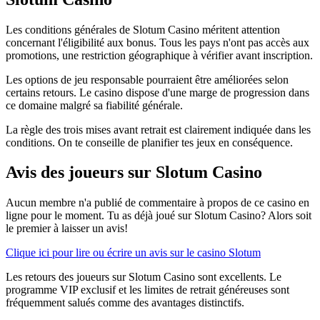
Les conditions générales de Slotum Casino méritent attention
concernant l'éligibilité aux bonus. Tous les pays n'ont pas accès aux
promotions, une restriction géographique à vérifier avant inscription.
Les options de jeu responsable pourraient être améliorées selon
certains retours. Le casino dispose d'une marge de progression dans
ce domaine malgré sa fiabilité générale.
La règle des trois mises avant retrait est clairement indiquée dans les
conditions. On te conseille de planifier tes jeux en conséquence.
Avis des joueurs sur Slotum Casino
Aucun membre n'a publié de commentaire à propos de ce casino en
ligne pour le moment. Tu as déjà joué sur Slotum Casino? Alors soit
le premier à laisser un avis!
Clique ici pour lire ou écrire un avis sur le casino Slotum
Les retours des joueurs sur Slotum Casino sont excellents. Le
programme VIP exclusif et les limites de retrait généreuses sont
fréquemment salués comme des avantages distinctifs.