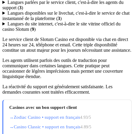
Langues parlées par
le service client
, c'est-à-dire les agents du
support (
3
)
Langues disponibles sur le livechat, c'est-à-dire
le service de chat
instantanné
de la plateforme (
3
)
Langues du
site internet
, c'est-à-dire le site vitrine officiel du
casino Slotum (
9
)
Le service client de Slotum Casino est disponible via chat en direct
24 heures sur 24, téléphone et email. Cette triple disponibilité
constitue un atout majeur pour les joueurs nécessitant une assistance.
Les agents utilisent parfois des outils de traduction pour
communiquer dans certaines langues. Cette pratique peut
occasionner de légères imprécisions mais permet une couverture
linguistique étendue.
La réactivité du support est généralement satisfaisante. Les
demandes courantes sont traitées efficacement.
Casinos avec un bon support client
Zodiac Casino • support en français
4.93/5
Casino Classic • support en français
4.89/5