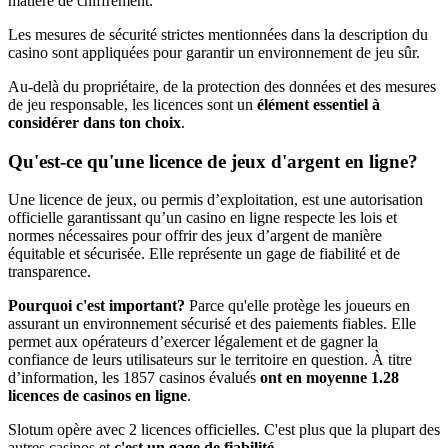
matière de chiffrement.
Les mesures de sécurité strictes mentionnées dans la description du
casino sont appliquées pour garantir un environnement de jeu sûr.
Au-delà du propriétaire, de la protection des données et des mesures
de jeu responsable, les licences sont un
élément essentiel à
considérer dans ton choix
.
Qu'est-ce qu'une licence de jeux d'argent en ligne?
Une licence de jeux, ou permis d’exploitation, est une autorisation
officielle garantissant qu’un casino en ligne respecte les lois et
normes nécessaires pour offrir des jeux d’argent de manière
équitable et sécurisée. Elle représente un gage de fiabilité et de
transparence.
Pourquoi c'est important?
Parce qu'elle protège les joueurs en
assurant un environnement sécurisé et des paiements fiables. Elle
permet aux opérateurs d’exercer légalement et de gagner la
confiance de leurs utilisateurs sur le territoire en question. À titre
d’information, les 1857 casinos évalués
ont en moyenne 1.28
licences de casinos en ligne
.
Slotum opère avec 2 licences officielles. C'est plus que la plupart des
autres casinos et
c'est un gage de fiabilité
.