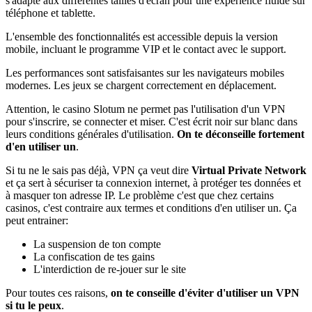
s'adapte aux différentes tailles d'écran pour une expérience fluide sur
téléphone et tablette.
L'ensemble des fonctionnalités est accessible depuis la version
mobile, incluant le programme VIP et le contact avec le support.
Les performances sont satisfaisantes sur les navigateurs mobiles
modernes. Les jeux se chargent correctement en déplacement.
Attention, le casino Slotum ne permet pas l'utilisation d'un VPN
pour s'inscrire, se connecter et miser. C'est écrit noir sur blanc dans
leurs conditions générales d'utilisation.
On te déconseille fortement
d'en utiliser un
.
Si tu ne le sais pas déjà, VPN ça veut dire
Virtual Private Network
et ça sert à sécuriser ta connexion internet, à protéger tes données et
à masquer ton adresse IP. Le problème c'est que chez certains
casinos, c'est contraire aux termes et conditions d'en utiliser un. Ça
peut entrainer:
La suspension de ton compte
La confiscation de tes gains
L'interdiction de re-jouer sur le site
Pour toutes ces raisons,
on te conseille d'éviter d'utiliser un VPN
si tu le peux
.