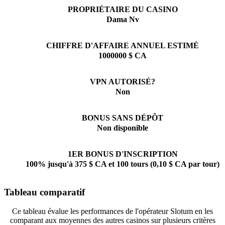
PROPRIÉTAIRE DU CASINO
Dama Nv
CHIFFRE D'AFFAIRE ANNUEL ESTIMÉ
1000000 $ CA
VPN AUTORISÉ?
Non
BONUS SANS DÉPÔT
Non disponible
1
ER
BONUS D'INSCRIPTION
100% jusqu'à 375 $ CA et 100 tours (0,10 $ CA par tour)
Tableau comparatif
Ce tableau évalue les performances de l'opérateur Slotum en les
comparant aux moyennes des autres casinos sur plusieurs critères