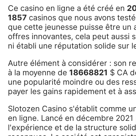
Ce casino en ligne a été créé en
2
1857
casinos que nous avons testé
que cette jeunesse puisse être un
offres innovantes, cela peut aussi 
ni établi une réputation solide sur 
Autre élément à considérer : son r
à la moyenne
de
18668821
$ CA de
une popularité moindre ou des resso
payer les gains rapidement et à assu
Slotozen Casino s'établit comme un
en ligne. Lancé en décembre 2021 
l'expérience et de la structure so