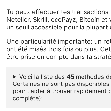
Tu peux effectuer tes transactions
Neteller, Skrill, ecoPayz, Bitcoin 
un seuil accessible pour la plupart
Une particularité importante: un r
ont été misés trois fois ou plus. C
être prise en compte dans ta straté
Voici la liste des
45
méthodes de
Certaines ne sont pas disponibles
pour t'aider à trouver rapidement ce
complète):