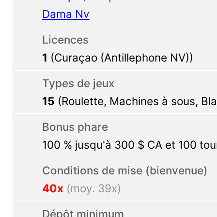
Dama Nv
Licences
1
(Curaçao (Antillephone NV))
Types de jeux
15
(Roulette, Machines à sous, Bla
Bonus phare
100 % jusqu'à 300 $ CA et 100 tou
Conditions de mise (bienvenue)
40x
(moy. 39x)
Dépôt minimum