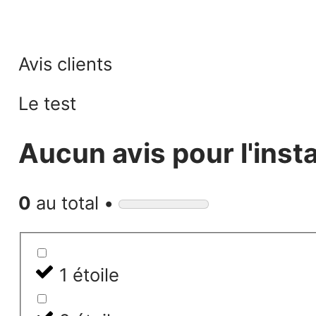
Avis clients
Le test
Aucun avis pour l'inst
0
au total
•
1 étoile