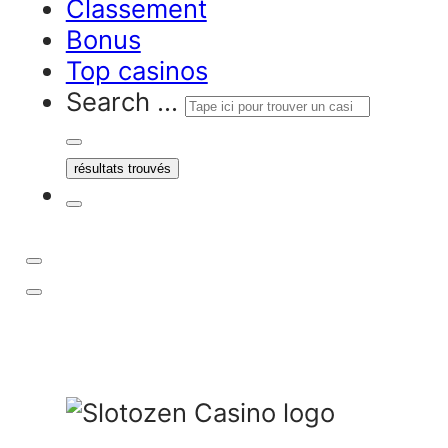
Classement
Bonus
Top casinos
Search ...
résultats trouvés