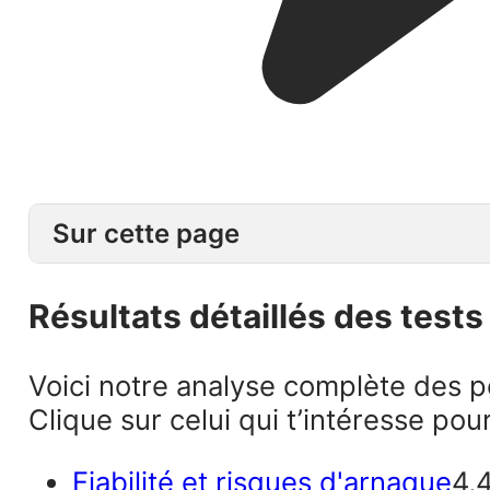
Sur cette page
Résultats détaillés des tests
Voici notre analyse complète des 
Clique sur celui qui t’intéresse pou
Fiabilité et risques d'arnaque
4,