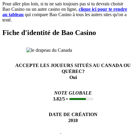
Pour aller plus loin, si tu ne sais toujours pas si tu devrais choisir
Bao Casino ou un autre casino en ligne,
clique ici pour te rendre
au tableau
qui compare Bao Casino à tous les autres sites qu'on a
testé.
Fiche d'identité de Bao Casino
ACCEPTE LES JOUEURS SITUÉS AU CANADA OU
QUÉBEC?
Oui
NOTE GLOBALE
3.82/5
•
DATE DE CRÉATION
2018