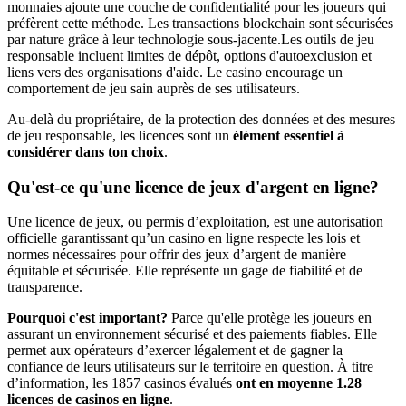
monnaies ajoute une couche de confidentialité pour les joueurs qui
préfèrent cette méthode. Les transactions blockchain sont sécurisées
par nature grâce à leur technologie sous-jacente.Les outils de jeu
responsable incluent limites de dépôt, options d'autoexclusion et
liens vers des organisations d'aide. Le casino encourage un
comportement de jeu sain auprès de ses utilisateurs.
Au-delà du propriétaire, de la protection des données et des mesures
de jeu responsable, les licences sont un
élément essentiel à
considérer dans ton choix
.
Qu'est-ce qu'une licence de jeux d'argent en ligne?
Une licence de jeux, ou permis d’exploitation, est une autorisation
officielle garantissant qu’un casino en ligne respecte les lois et
normes nécessaires pour offrir des jeux d’argent de manière
équitable et sécurisée. Elle représente un gage de fiabilité et de
transparence.
Pourquoi c'est important?
Parce qu'elle protège les joueurs en
assurant un environnement sécurisé et des paiements fiables. Elle
permet aux opérateurs d’exercer légalement et de gagner la
confiance de leurs utilisateurs sur le territoire en question. À titre
d’information, les 1857 casinos évalués
ont en moyenne 1.28
licences de casinos en ligne
.