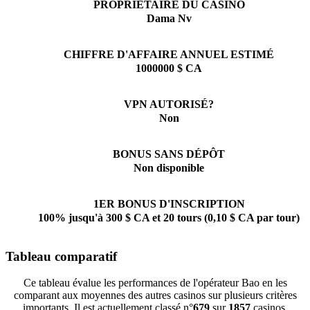
PROPRIÉTAIRE DU CASINO
Dama Nv
CHIFFRE D'AFFAIRE ANNUEL ESTIMÉ
1000000 $ CA
VPN AUTORISÉ?
Non
BONUS SANS DÉPÔT
Non disponible
1
ER
BONUS D'INSCRIPTION
100% jusqu'à 300 $ CA et 20 tours (0,10 $ CA par tour)
Tableau comparatif
Ce tableau évalue les performances de l'opérateur Bao en les
comparant aux moyennes des autres casinos sur plusieurs critères
importants. Il est actuellement classé n°
679
sur
1857
casinos.