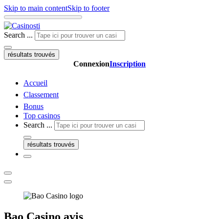
Skip to main content
Skip to footer
Search ...
résultats trouvés
Connexion
Inscription
Accueil
Classement
Bonus
Top casinos
Search ...
résultats trouvés
Bao Casino avis