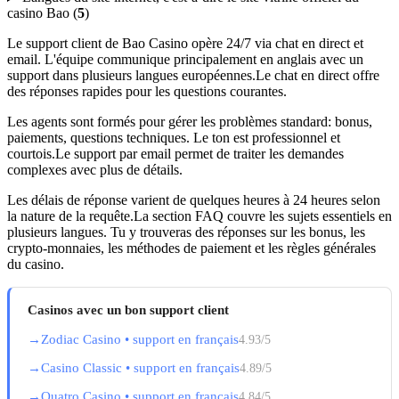
casino Bao (
5
)
Le support client de Bao Casino opère 24/7 via chat en direct et
email. L'équipe communique principalement en anglais avec un
support dans plusieurs langues européennes.Le chat en direct offre
des réponses rapides pour les questions courantes.
Les agents sont formés pour gérer les problèmes standard: bonus,
paiements, questions techniques. Le ton est professionnel et
courtois.Le support par email permet de traiter les demandes
complexes avec plus de détails.
Les délais de réponse varient de quelques heures à 24 heures selon
la nature de la requête.La section FAQ couvre les sujets essentiels en
plusieurs langues. Tu y trouveras des réponses sur les bonus, les
crypto-monnaies, les méthodes de paiement et les règles générales
du casino.
Casinos avec un bon support client
Zodiac Casino • support en français
4.93/5
Casino Classic • support en français
4.89/5
Quatro Casino • support en français
4.84/5