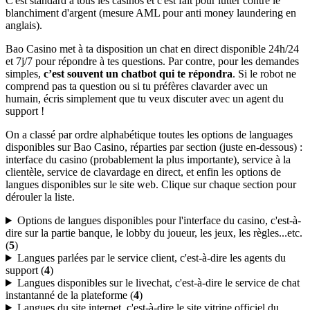
C'est standard à tous les casinos et c'est fait pour lutter contre le
blanchiment d'argent (mesure AML pour anti money laundering en
anglais).
Bao Casino met à ta disposition un chat en direct disponible 24h/24
et 7j/7 pour répondre à tes questions. Par contre, pour les demandes
simples,
c’est souvent un chatbot qui te répondra
. Si le robot ne
comprend pas ta question ou si tu préfères clavarder avec un
humain, écris simplement que tu veux discuter avec un agent du
support !
On a classé par ordre alphabétique toutes les options de languages
disponibles sur Bao Casino, réparties par section (juste en-dessous) :
interface du casino (probablement la plus importante), service à la
clientèle, service de clavardage en direct, et enfin les options de
langues disponibles sur le site web. Clique sur chaque section pour
dérouler la liste.
Options de langues disponibles pour
l'interface du casino
, c'est-à-
dire sur la partie banque, le lobby du joueur, les jeux, les règles...etc.
(
5
)
Langues parlées par
le service client
, c'est-à-dire les agents du
support (
4
)
Langues disponibles sur le livechat, c'est-à-dire
le service de chat
instantanné
de la plateforme (
4
)
Langues du
site internet
, c'est-à-dire le site vitrine officiel du