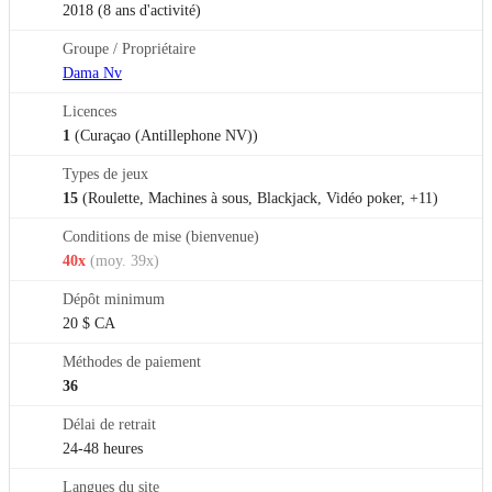
2018 (8 ans d'activité)
Groupe / Propriétaire
Dama Nv
Licences
1
(Curaçao (Antillephone NV))
Types de jeux
15
(Roulette, Machines à sous, Blackjack, Vidéo poker, +11)
Conditions de mise (bienvenue)
40x
(moy. 39x)
Dépôt minimum
20 $ CA
Méthodes de paiement
36
Délai de retrait
24-48 heures
Langues du site