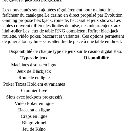
Les nouveautés sont ajoutées régulièrement pour maintenir la
fraîcheur du catalogue.Le casino en direct propulsé par Evolution
Gaming propose blackjack, roulette, baccarat et jeux shows. Les
tables couvrent différentes limites de mise, des micro-enjeux aux
high-roller.Les jeux de table RNG complètent l'offre: blackjack,
roulette, vidéo poker, baccarat et variantes. Ces options permettent
de jouer à ton rythme sans attendre de place à une table en direct.
Disponibilité de chaque type de jeux sur le casino digital Bao:
Types de jeux
Disponibilité
Machines à sous en ligne
Jeux de Blackjack
Roulette en ligne
Poker Texas Hold'em et variantes
Croupier Live
Slots avec jackpots progressifs
Vidéo Poker en ligne
Baccarat en ligne
Craps en ligne
Bingo virtuel
Jeu de Kéno