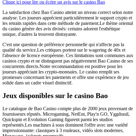
Clique ici pour lire ou écrire un avis sur le casino Bao
La satisfaction chez Bao Casino atteint un niveau correct selon notre
analyse. Les joueurs apprécient particulièrement le support crypto et
les retraits rapides dans cette méthode de paiement.Le thème oriental
du casino génère des avis divisés: certains adorent l'esthétique
unique, d'autres la trouvent distrayante.
C'est une question de préférence personnelle qui n'affecte pas la
qualité du service.Les critiques portent sur le wagering de 40x et
l'absence de licence européenne. Ces limitations sont communes aux
casinos crypto et ne distinguent pas négativement Bao Casino de ses
concurrents directs.Notre recommandation est positive pour les
joueurs appréciant les crypto-monnaies. Le casino remplit ses
promesses concernant les paiements et offre une expérience de jeu
solide dans un cadre visuel distinctif.
Jeux disponibles sur le casino Bao
Le catalogue de Bao Casino compte plus de 2000 jeux provenant de
fournisseurs réputés. Microgaming, NetEnt, Play'n GO, Yggdrasil,
Quickspin et Evolution Gaming figurent parmi les studios
représentés.Les machines à sous dominent l'offre avec une variété
impressionnante: classiques à 3 rouleaux, vidéo slots modernes,
Megaways, jackpots progressifs.