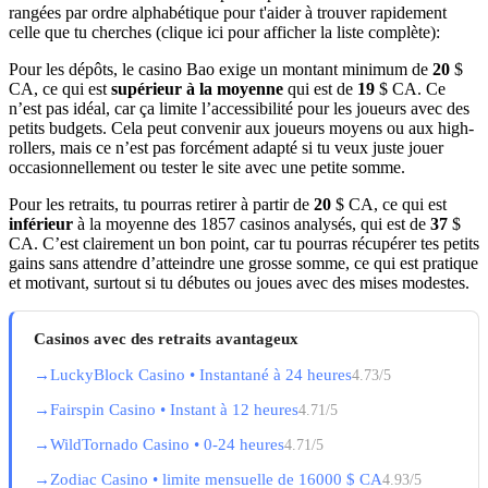
rangées par ordre alphabétique pour t'aider à trouver rapidement
celle que tu cherches (clique ici pour afficher la liste complète):
Pour les dépôts, le casino Bao exige un montant minimum de
20
$
CA, ce qui est
supérieur à la moyenne
qui est de
19
$ CA. Ce
n’est pas idéal, car ça limite l’accessibilité pour les joueurs avec des
petits budgets. Cela peut convenir aux joueurs moyens ou aux high-
rollers, mais ce n’est pas forcément adapté si tu veux juste jouer
occasionnellement ou tester le site avec une petite somme.
Pour les retraits, tu pourras retirer à partir de
20
$ CA, ce qui est
inférieur
à la moyenne des 1857 casinos analysés, qui est de
37
$
CA. C’est clairement un bon point, car
tu pourras récupérer tes petits
gains sans attendre d’atteindre une grosse somme
, ce qui est pratique
et motivant, surtout si tu débutes ou joues avec des mises modestes.
Casinos avec des retraits avantageux
LuckyBlock Casino • Instantané à 24 heures
4.73/5
Fairspin Casino • Instant à 12 heures
4.71/5
WildTornado Casino • 0-24 heures
4.71/5
Zodiac Casino • limite mensuelle de 16000 $ CA
4.93/5