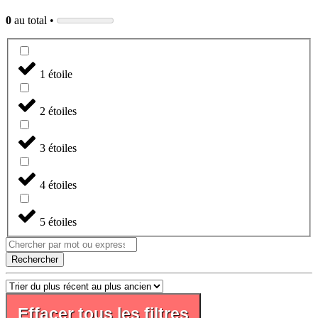
0
au total
•
1 étoile
2 étoiles
3 étoiles
4 étoiles
5 étoiles
Rechercher
Effacer tous les filtres