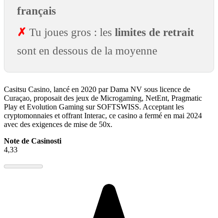
français
Tu joues gros : les
limites de retrait
sont en dessous de la moyenne
Casitsu Casino, lancé en 2020 par Dama NV sous licence de
Curaçao, proposait des jeux de Microgaming, NetEnt, Pragmatic
Play et Evolution Gaming sur SOFTSWISS. Acceptant les
cryptomonnaies et offrant Interac, ce casino a fermé en mai 2024
avec des exigences de mise de 50x.
Note de Casinosti
4,33