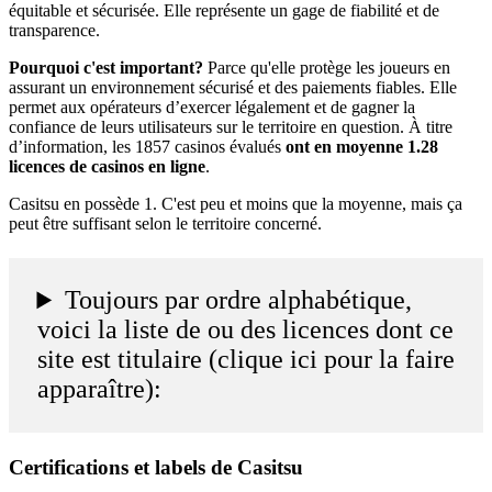
équitable et sécurisée. Elle représente un gage de fiabilité et de
transparence.
Pourquoi c'est important?
Parce qu'elle protège les joueurs en
assurant un environnement sécurisé et des paiements fiables. Elle
permet aux opérateurs d’exercer légalement et de gagner la
confiance de leurs utilisateurs sur le territoire en question. À titre
d’information, les 1857 casinos évalués
ont en moyenne 1.28
licences de casinos en ligne
.
Casitsu en possède 1. C'est peu et moins que la moyenne, mais ça
peut être suffisant selon le territoire concerné.
Toujours par ordre alphabétique,
voici la liste de ou des licences dont ce
site est titulaire (clique ici pour la faire
apparaître):
Certifications et labels de Casitsu