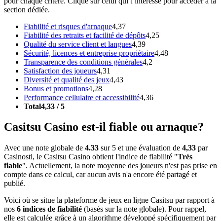
pour chaque critère. Clique sur celui qui t’intéresse pour accéder à la
section dédiée.
Fiabilité et risques d'arnaque
4,37
Fiabilité des retraits et facilité de dépôts
4,25
Qualité du service client et langues
4,39
Sécurité, licences et entreprise propriétaire
4,48
Transparence des conditions générales
4,2
Satisfaction des joueurs
4,31
Diversité et qualité des jeux
4,43
Bonus et promotions
4,28
Performance cellulaire et accessibilité
4,36
Total
4,33 / 5
Casitsu Casino est-il fiable ou arnaque?
Avec une note globale de
4.33
sur 5 et une évaluation de
4,33
par
Casinosti, le Casitsu Casino obtient l'indice de fiabilité "
Très
fiable
". Actuellement, la note moyenne des joueurs n'est pas prise en
compte dans ce calcul, car aucun avis n'a encore été partagé et
publié.
Voici où se situe la plateforme de jeux en ligne Casitsu par rapport à
nos
6 indices de fiabilité
(
basés sur la note globale
). Pour rappel,
elle est calculée grâce à un algorithme développé spécifiquement par