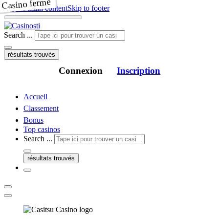
Casino fermé
Skip to main content
Skip to footer
Search ...
résultats trouvés
Connexion
Inscription
Accueil
Classement
Bonus
Top casinos
Search ...
résultats trouvés