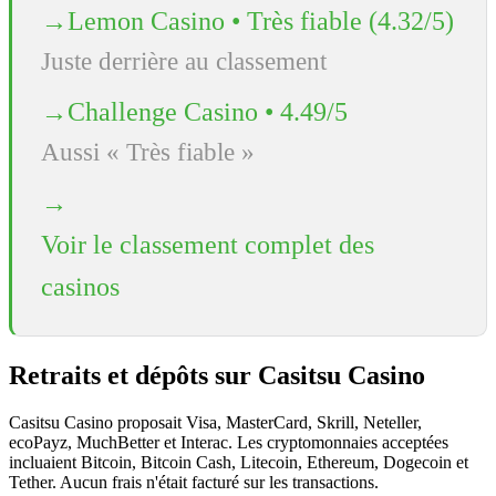
Lemon Casino • Très fiable (4.32/5)
Juste derrière au classement
Challenge Casino • 4.49/5
Aussi « Très fiable »
Voir le classement complet des
casinos
Retraits et dépôts sur Casitsu Casino
Casitsu Casino proposait Visa, MasterCard, Skrill, Neteller,
ecoPayz, MuchBetter et Interac. Les cryptomonnaies acceptées
incluaient Bitcoin, Bitcoin Cash, Litecoin, Ethereum, Dogecoin et
Tether. Aucun frais n'était facturé sur les transactions.