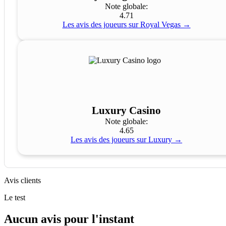
Note globale:
4.71
Les avis des joueurs sur Royal Vegas →
Luxury Casino
Note globale:
4.65
Les avis des joueurs sur Luxury →
Avis clients
Le test
Aucun avis pour l'instant