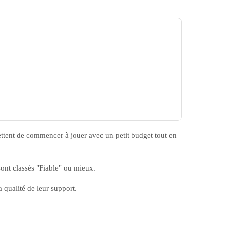
ent de commencer à jouer avec un petit budget tout en
ont classés "Fiable" ou mieux.
a qualité de leur support.