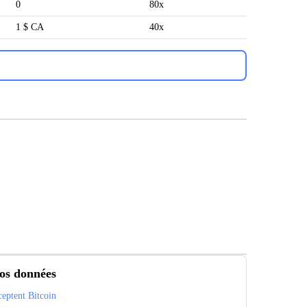
0
80x
1 $ CA
40x
os données
ceptent Bitcoin