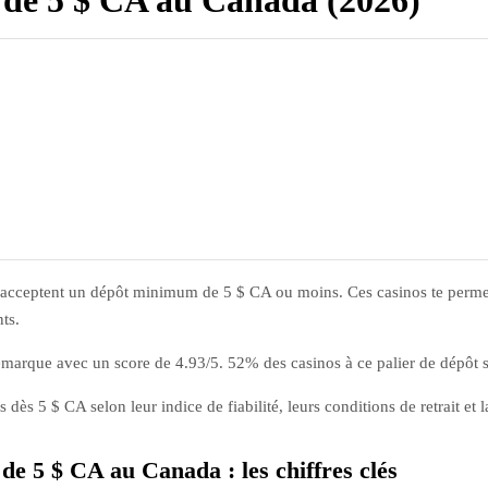
 de 5 $ CA au Canada (2026)
cceptent un dépôt minimum de 5 $ CA ou moins. Ces casinos te permett
ts.
marque avec un score de 4.93/5. 52% des casinos à ce palier de dépôt s
ès 5 $ CA selon leur indice de fiabilité, leurs conditions de retrait et l
de 5 $ CA au Canada : les chiffres clés