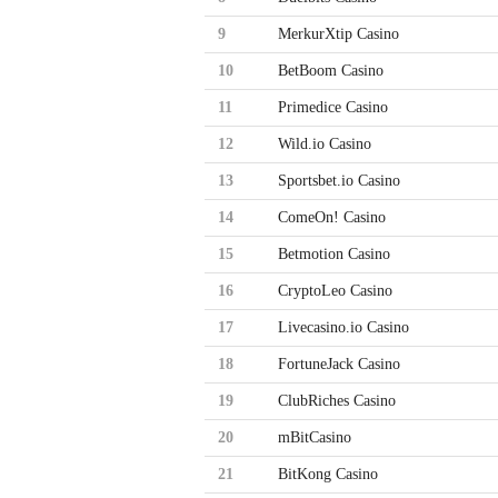
9
MerkurXtip Casino
10
BetBoom Casino
11
Primedice Casino
12
Wild.io Casino
13
Sportsbet.io Casino
14
ComeOn! Casino
15
Betmotion Casino
16
CryptoLeo Casino
17
Livecasino.io Casino
18
FortuneJack Casino
19
ClubRiches Casino
20
mBitCasino
21
BitKong Casino