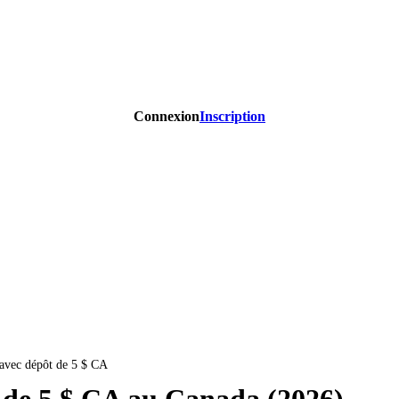
Connexion
Inscription
 avec dépôt de 5 $ CA