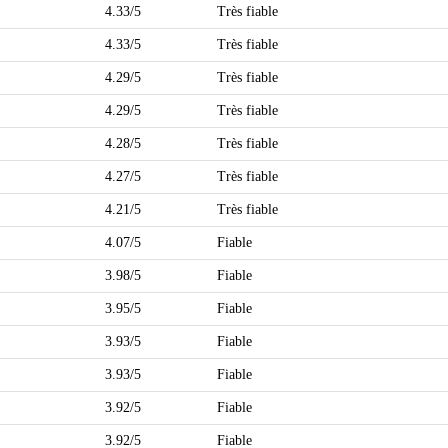
4.33/5
Très fiable
4.33/5
Très fiable
4.29/5
Très fiable
4.29/5
Très fiable
4.28/5
Très fiable
4.27/5
Très fiable
4.21/5
Très fiable
4.07/5
Fiable
3.98/5
Fiable
3.95/5
Fiable
3.93/5
Fiable
3.93/5
Fiable
3.92/5
Fiable
3.92/5
Fiable