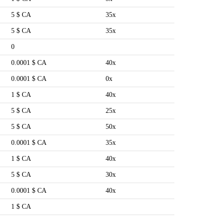
5 $ CA
35x
5 $ CA
35x
0
0.0001 $ CA
40x
0.0001 $ CA
0x
1 $ CA
40x
5 $ CA
25x
5 $ CA
50x
0.0001 $ CA
35x
1 $ CA
40x
5 $ CA
30x
0.0001 $ CA
40x
1 $ CA