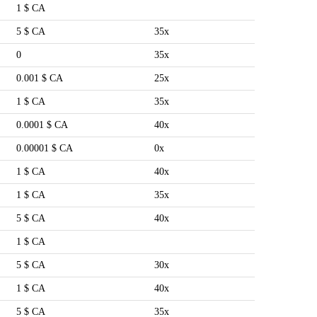
1 $ CA
5 $ CA
35x
0
35x
0.001 $ CA
25x
1 $ CA
35x
0.0001 $ CA
40x
0.00001 $ CA
0x
1 $ CA
40x
1 $ CA
35x
5 $ CA
40x
1 $ CA
5 $ CA
30x
1 $ CA
40x
5 $ CA
35x