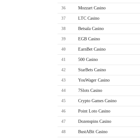
36
Mozzart Casino
37
LTC Casino
38
Betsala Casino
39
EGB Casino
40
EarnBet Casino
41
500 Casino
42
StarBets Casino
43
YouWager Casino
44
7Slots Casino
45
Crypto Games Casino
46
Point Loto Casino
47
Dozenspins Casino
48
BustABit Casino