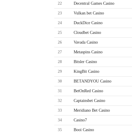
22
Decentral Games Casino
23
Vulkan.bet Casino
24
DuckDice Casino
25
Cloudbet Casino
26
Vavada Casino
27
Metaspins Casino
28
Bitsler Casino
29
KingBit Casino
30
BETANDYOU Casino
31
BetOnRed Casino
32
Captainsbet Casino
33
Meridiano Bet Casino
34
Casino7
35
Booi Casino