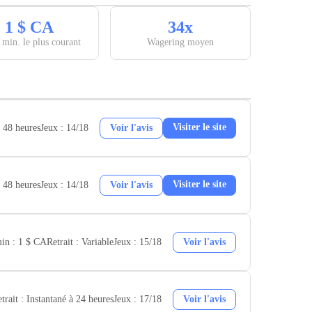
1 $ CA
34x
 min. le plus courant
Wagering moyen
Visiter le site
: 48 heures
Jeux : 14/18
Voir l'avis
Visiter le site
: 48 heures
Jeux : 14/18
Voir l'avis
in : 1 $ CA
Retrait : Variable
Jeux : 15/18
Voir l'avis
trait : Instantané à 24 heures
Jeux : 17/18
Voir l'avis