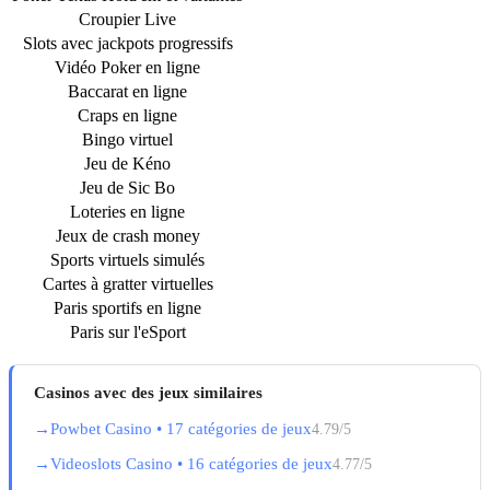
Croupier Live
Slots avec jackpots progressifs
Vidéo Poker en ligne
Baccarat en ligne
Craps en ligne
Bingo virtuel
Jeu de Kéno
Jeu de Sic Bo
Loteries en ligne
Jeux de crash money
Sports virtuels simulés
Cartes à gratter virtuelles
Paris sportifs en ligne
Paris sur l'eSport
Casinos avec des jeux similaires
Powbet Casino • 17 catégories de jeux
4.79/5
Videoslots Casino • 16 catégories de jeux
4.77/5