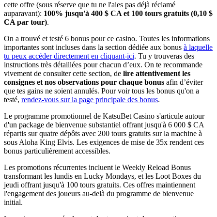
cette offre (sous réserve que tu ne l'aies pas déjà réclamé
auparavant):
100% jusqu'à 400 $ CA et 100 tours gratuits (0,10 $
CA par tour)
.
On a trouvé et testé 6 bonus pour ce casino. Toutes les informations
importantes sont incluses dans la section dédiée aux bonus
à laquelle
tu peux accéder directement en cliquant-ici
. Tu y trouveras des
instructions très détaillées pour chacun d’eux. On te recommande
vivement de consulter cette section, de
lire attentivement les
consignes et nos observations pour chaque bonus
afin d’éviter
que tes gains ne soient annulés. Pour voir tous les bonus qu'on a
testé,
rendez-vous sur la page principale des bonus
.
Le programme promotionnel de KatsuBet Casino s'articule autour
d'un package de bienvenue substantiel offrant jusqu'à 6 000 $ CA
répartis sur quatre dépôts avec 200 tours gratuits sur la machine à
sous Aloha King Elvis. Les exigences de mise de 35x rendent ces
bonus particulièrement accessibles.
Les promotions récurrentes incluent le Weekly Reload Bonus
transformant les lundis en Lucky Mondays, et les Loot Boxes du
jeudi offrant jusqu'à 100 tours gratuits. Ces offres maintiennent
l'engagement des joueurs au-delà du programme de bienvenue
initial.