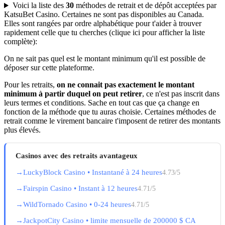
Voici la liste des
30
méthodes de retrait et de dépôt acceptées par
KatsuBet Casino. Certaines ne sont pas disponibles au Canada.
Elles sont rangées par ordre alphabétique pour t'aider à trouver
rapidement celle que tu cherches (clique ici pour afficher la liste
complète):
On ne sait pas quel est le montant minimum qu'il est possible de
déposer sur cette plateforme.
Pour les retraits,
on ne connait pas exactement le montant
minimum à partir duquel on peut retirer
, ce n'est pas inscrit dans
leurs termes et conditions. Sache en tout cas que ça change en
fonction de la méthode que tu auras choisie. Certaines méthodes de
retrait comme le virement bancaire t'imposent de retirer des montants
plus élevés.
Casinos avec des retraits avantageux
LuckyBlock Casino • Instantané à 24 heures
4.73/5
Fairspin Casino • Instant à 12 heures
4.71/5
WildTornado Casino • 0-24 heures
4.71/5
JackpotCity Casino • limite mensuelle de 200000 $ CA