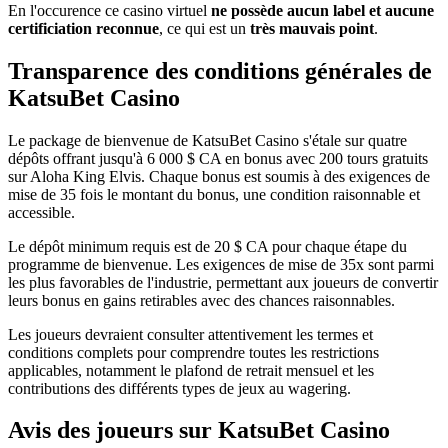
En l'occurence ce casino virtuel
ne possède aucun label et aucune
certificiation reconnue
, ce qui est un
très mauvais point
.
Transparence des conditions générales de
KatsuBet Casino
Le package de bienvenue de KatsuBet Casino s'étale sur quatre
dépôts offrant jusqu'à 6 000 $ CA en bonus avec 200 tours gratuits
sur Aloha King Elvis. Chaque bonus est soumis à des exigences de
mise de 35 fois le montant du bonus, une condition raisonnable et
accessible.
Le dépôt minimum requis est de 20 $ CA pour chaque étape du
programme de bienvenue. Les exigences de mise de 35x sont parmi
les plus favorables de l'industrie, permettant aux joueurs de convertir
leurs bonus en gains retirables avec des chances raisonnables.
Les joueurs devraient consulter attentivement les termes et
conditions complets pour comprendre toutes les restrictions
applicables, notamment le plafond de retrait mensuel et les
contributions des différents types de jeux au wagering.
Avis des joueurs sur KatsuBet Casino