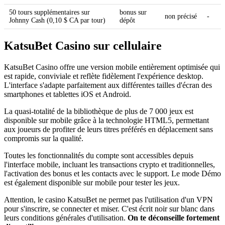
50 tours supplémentaires sur
bonus sur
non précisé
-
Johnny Cash (0,10 $ CA par tour)
dépôt
KatsuBet Casino sur cellulaire
KatsuBet Casino offre une version mobile entièrement optimisée qui
est rapide, conviviale et reflète fidèlement l'expérience desktop.
L'interface s'adapte parfaitement aux différentes tailles d'écran des
smartphones et tablettes iOS et Android.
La quasi-totalité de la bibliothèque de plus de 7 000 jeux est
disponible sur mobile grâce à la technologie HTML5, permettant
aux joueurs de profiter de leurs titres préférés en déplacement sans
compromis sur la qualité.
Toutes les fonctionnalités du compte sont accessibles depuis
l'interface mobile, incluant les transactions crypto et traditionnelles,
l'activation des bonus et les contacts avec le support. Le mode Démo
est également disponible sur mobile pour tester les jeux.
Attention, le casino KatsuBet ne permet pas l'utilisation d'un VPN
pour s'inscrire, se connecter et miser. C'est écrit noir sur blanc dans
leurs conditions générales d'utilisation.
On te déconseille fortement