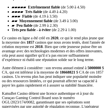
▰▰▰▰▰
Extrêmement fiable
(de 5.00 à 4.50)
▰▰▰▰
Très fiable
(de 4.49 à 4.20)
▰▰▰
Fiable
(de 4.19 à 3.50)
▰▰
Moyennement fiable
(de 3.49 à 3.00)
▰
Peu fiable
(de 2.99 à 2.30)
Très peu fiable - à éviter
(de 2.29 à 1.00)
Ce casino en ligne a été créé en
2020
, ce qui le rend plus jeune que
la moyenne des
1857
casinos que nous avons testés, dont
l'année de
création moyenne est
2018
. Bien que cette jeunesse puisse être un
avantage avec des technologies modernes et des offres innovantes,
cela peut aussi signifier qu'il n’a pas encore suffisamment
d’expérience ni établi une réputation solide sur le long terme.
Autre élément à considérer : son revenu annuel estimé à
5000000
$
CA, qui est
inférieur à la moyenne
de
18668821
$ CA de ces 1857
casinos. Un revenu plus bas peut indiquer une popularité moindre
ou des ressources limitées, ce qui pourrait affecter sa capacité à
payer les gains rapidement et à assurer sa stabilité financière.
KatsuBet Casino détient une licence authentique et à jour du
Curaçao Gaming Control Board sous le numéro
OGL/2023/174/0082, garantissant que ses opérations sont
supervisées par une autorité de régulation reconnue. L'opérateur