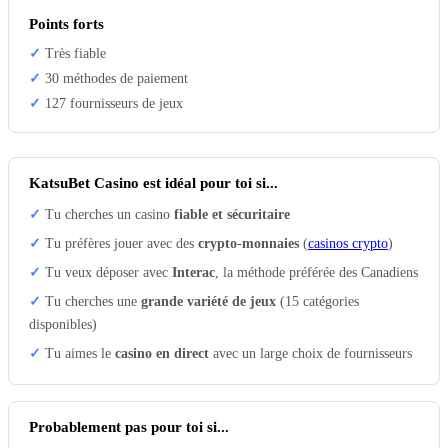
Points forts
Très fiable
30 méthodes de paiement
127 fournisseurs de jeux
KatsuBet Casino est idéal pour toi si...
Tu cherches un casino
fiable et sécuritaire
Tu préfères jouer avec des
crypto-monnaies
(
casinos crypto
)
Tu veux déposer avec
Interac
, la méthode préférée des Canadiens
Tu cherches une
grande variété de jeux
(15 catégories
disponibles)
Tu aimes le
casino en direct
avec un large choix de fournisseurs
Probablement pas pour toi si...