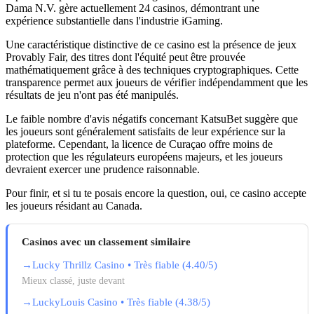
Dama N.V. gère actuellement 24 casinos, démontrant une
expérience substantielle dans l'industrie iGaming.
Une caractéristique distinctive de ce casino est la présence de jeux
Provably Fair, des titres dont l'équité peut être prouvée
mathématiquement grâce à des techniques cryptographiques. Cette
transparence permet aux joueurs de vérifier indépendamment que les
résultats de jeu n'ont pas été manipulés.
Le faible nombre d'avis négatifs concernant KatsuBet suggère que
les joueurs sont généralement satisfaits de leur expérience sur la
plateforme. Cependant, la licence de Curaçao offre moins de
protection que les régulateurs européens majeurs, et les joueurs
devraient exercer une prudence raisonnable.
Pour finir, et si tu te posais encore la question, oui, ce casino accepte
les joueurs résidant au Canada.
Casinos avec un classement similaire
Lucky Thrillz Casino • Très fiable (4.40/5)
Mieux classé, juste devant
LuckyLouis Casino • Très fiable (4.38/5)