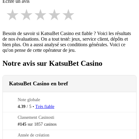
Écrire un avis
Besoin de savoir si KatsuBet Casino est fiable ? Voici les résultats
de nos évaluations. On a tout testé: jeux, service client, dépôts et
bien plus. On a aussi analysé ses conditions générales. Voici ce
qu'on pense de cette opérateur de jeu.
Notre avis sur KatsuBet Casino
KatsuBet Casino en bref
Note globale
4.39
/ 5 •
Très fiable
Classement Casinosti
#145
sur 1857 casinos
Année de création