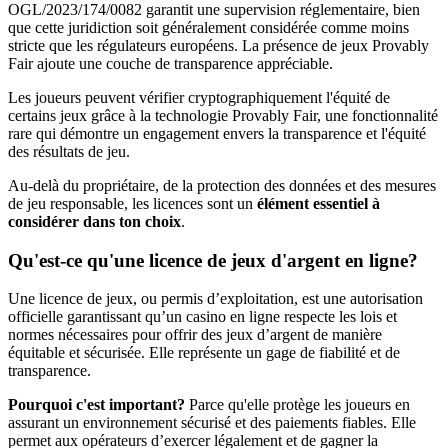
OGL/2023/174/0082 garantit une supervision réglementaire, bien
que cette juridiction soit généralement considérée comme moins
stricte que les régulateurs européens. La présence de jeux Provably
Fair ajoute une couche de transparence appréciable.
Les joueurs peuvent vérifier cryptographiquement l'équité de
certains jeux grâce à la technologie Provably Fair, une fonctionnalité
rare qui démontre un engagement envers la transparence et l'équité
des résultats de jeu.
Au-delà du propriétaire, de la protection des données et des mesures
de jeu responsable, les licences sont un
élément essentiel à
considérer dans ton choix
.
Qu'est-ce qu'une licence de jeux d'argent en ligne?
Une licence de jeux, ou permis d’exploitation, est une autorisation
officielle garantissant qu’un casino en ligne respecte les lois et
normes nécessaires pour offrir des jeux d’argent de manière
équitable et sécurisée. Elle représente un gage de fiabilité et de
transparence.
Pourquoi c'est important?
Parce qu'elle protège les joueurs en
assurant un environnement sécurisé et des paiements fiables. Elle
permet aux opérateurs d’exercer légalement et de gagner la