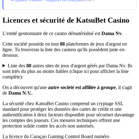
Licences et sécurité de KatsuBet Casino
L'entité gestionnaire de ce casino dématérialisé est
Dama Nv
.
Cette société possède en tout
88
plateformes de jeux d'argent en
ligne. Tu trouveras la liste des casinos qu'ils possèdent juste en-
dessous.
Liste des
88
autres sites de jeux d'argent gérés par Dama Nv. Ils
sont triés du plus au moins fiables (clique ici pour afficher la liste
complète):
On a découvert qu'une
autre société est affiliée à groupe
, il s'agit
de
Dama N.V.
.
La sécurité chez KatsuBet Casino comprend un cryptage SSL
standard pour protéger les données des cartes de crédit et une
authentification à deux facteurs disponible pour sécuriser davantage
les comptes des joueurs. Ces mesures techniques offrent une
protection solide contre les accès non autorisés.
La licence du Curaçao Gaming Control Board numéro