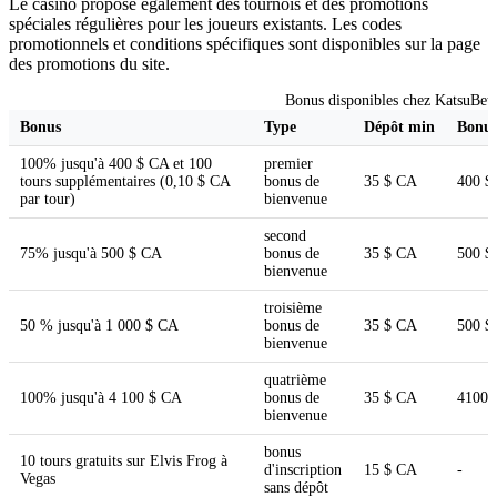
Le casino propose également des tournois et des promotions
spéciales régulières pour les joueurs existants. Les codes
promotionnels et conditions spécifiques sont disponibles sur la page
des promotions du site.
Bonus disponibles chez KatsuBet
Bonus
Type
Dépôt min
Bonu
100% jusqu'à 400 $ CA et 100
premier
tours supplémentaires (0,10 $ CA
bonus de
35 $ CA
400 $
par tour)
bienvenue
second
75% jusqu'à 500 $ CA
bonus de
35 $ CA
500 $
bienvenue
troisième
50 % jusqu'à 1 000 $ CA
bonus de
35 $ CA
500 $
bienvenue
quatrième
100% jusqu'à 4 100 $ CA
bonus de
35 $ CA
4100 
bienvenue
bonus
10 tours gratuits sur Elvis Frog à
d'inscription
15 $ CA
-
Vegas
sans dépôt