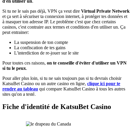
d'en utiliser un
.
Si tu ne le sais pas déjà, VPN ça veut dire
Virtual Private Network
et ça sert à sécuriser ta connexion internet, à protéger tes données et
à masquer ton adresse IP. Le problème c'est que chez certains
casinos, c'est contraire aux termes et conditions d'en utiliser un. Ça
peut entrainer:
La suspension de ton compte
La confiscation de tes gains
L'interdiction de re-jouer sur le site
Pour toutes ces raisons,
on te conseille d'éviter d'utiliser un VPN
si tu le peux
.
Pour aller plus loin, si tu ne sais toujours pas si tu devrais choisir
KatsuBet Casino ou un autre casino en ligne,
clique ici pour te
rendre au tableau
qui compare KatsuBet Casino à tous les autres
sites qu'on a testé.
Fiche d'identité de KatsuBet Casino