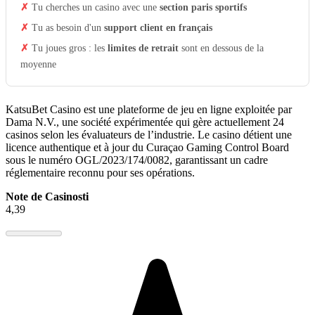
Tu cherches un casino avec une
section paris sportifs
Tu as besoin d'un
support client en français
Tu joues gros : les
limites de retrait
sont en dessous de la
moyenne
KatsuBet Casino est une plateforme de jeu en ligne exploitée par
Dama N.V., une société expérimentée qui gère actuellement 24
casinos selon les évaluateurs de l’industrie. Le casino détient une
licence authentique et à jour du Curaçao Gaming Control Board
sous le numéro OGL/2023/174/0082, garantissant un cadre
réglementaire reconnu pour ses opérations.
Note de Casinosti
4,39