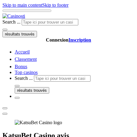
Skip to main content
Skip to footer
Search ...
résultats trouvés
Connexion
Inscription
Accueil
Classement
Bonus
Top casinos
Search ...
résultats trouvés
KatsuBet Casino avis