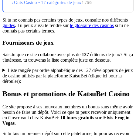
Guts Casino • 17 catégories de jeux
4.76/5
Si tu ne connais pas certains types de jeux, consulte nos différents
guides
. Tu peux aussi te rendre sur
le glossaire des casinos
si tu ne
connais pas certains termes.
Fournisseurs de jeux
Sais-tu que ce site collabore avec plus de
127
éditeurs de jeux? Si ça
t'intéresse, tu trouveras la liste complète juste en dessous.
Liste rangée par ordre alphabétique des 127 développeurs de jeux
de casino utilisés par la plateforme KatsuBet (clique ici pour la
dérouler):
Bonus et promotions de KatsuBet Casino
Ce site propose à ses nouveaux membres un bonus
sans même avoir
besoin de faire un dépôt
. Voici ce que tu peux recevoir uniquement
en t'inscrivant chez KatsuBet:
10 tours gratuits sur Elvis Frog in
Vegas
.
Si tu fais un premier dépôt sur cette plateforme, tu pourras recevoir