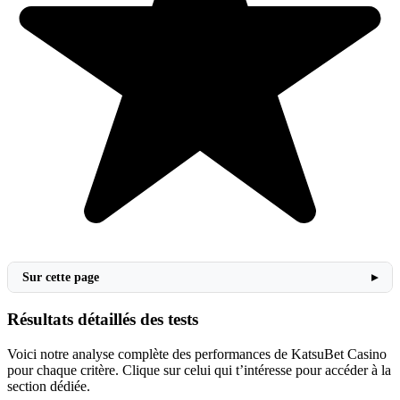
Sur cette page
Résultats détaillés des tests
Voici notre analyse complète des performances de KatsuBet Casino
pour chaque critère. Clique sur celui qui t’intéresse pour accéder à la
section dédiée.