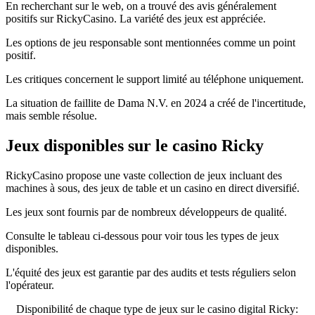
En recherchant sur le web, on a trouvé des avis généralement
positifs sur RickyCasino. La variété des jeux est appréciée.
Les options de jeu responsable sont mentionnées comme un point
positif.
Les critiques concernent le support limité au téléphone uniquement.
La situation de faillite de Dama N.V. en 2024 a créé de l'incertitude,
mais semble résolue.
Jeux disponibles sur le casino Ricky
RickyCasino propose une vaste collection de jeux incluant des
machines à sous, des jeux de table et un casino en direct diversifié.
Les jeux sont fournis par de nombreux développeurs de qualité.
Consulte le tableau ci-dessous pour voir tous les types de jeux
disponibles.
L'équité des jeux est garantie par des audits et tests réguliers selon
l'opérateur.
Disponibilité de chaque type de jeux sur le casino digital Ricky: