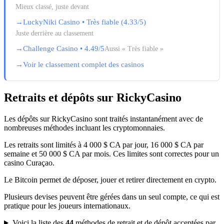
Mieux classé, juste devant
LuckyNiki Casino • Très fiable (4.33/5)
Juste derrière au classement
Challenge Casino • 4.49/5
Aussi « Très fiable »
Voir le classement complet des casinos
Retraits et dépôts sur RickyCasino
Les dépôts sur RickyCasino sont traités instantanément avec de
nombreuses méthodes incluant les cryptomonnaies.
Les retraits sont limités à 4 000 $ CA par jour, 16 000 $ CA par
semaine et 50 000 $ CA par mois. Ces limites sont correctes pour un
casino Curaçao.
Le Bitcoin permet de déposer, jouer et retirer directement en crypto.
Plusieurs devises peuvent être gérées dans un seul compte, ce qui est
pratique pour les joueurs internationaux.
Voici la liste des
44
méthodes de retrait et de dépôt acceptées par