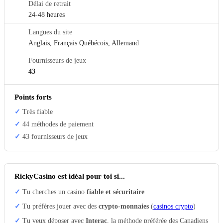
Délai de retrait
24-48 heures
Langues du site
Anglais, Français Québécois, Allemand
Fournisseurs de jeux
43
Points forts
Très fiable
44 méthodes de paiement
43 fournisseurs de jeux
RickyCasino est idéal pour toi si...
Tu cherches un casino
fiable et sécuritaire
Tu préfères jouer avec des
crypto-monnaies
(
casinos crypto
)
Tu veux déposer avec
Interac
, la méthode préférée des Canadiens