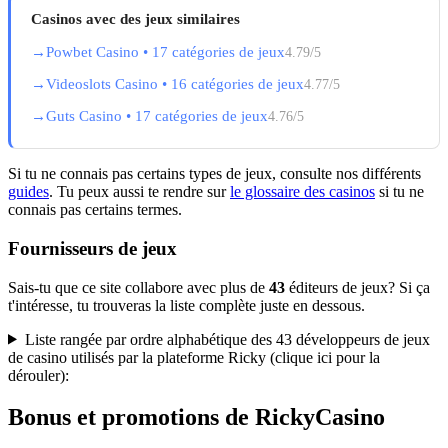
Casinos avec des jeux similaires
Powbet Casino • 17 catégories de jeux
4.79/5
Videoslots Casino • 16 catégories de jeux
4.77/5
Guts Casino • 17 catégories de jeux
4.76/5
Si tu ne connais pas certains types de jeux, consulte nos différents
guides
. Tu peux aussi te rendre sur
le glossaire des casinos
si tu ne
connais pas certains termes.
Fournisseurs de jeux
Sais-tu que ce site collabore avec plus de
43
éditeurs de jeux? Si ça
t'intéresse, tu trouveras la liste complète juste en dessous.
Liste rangée par ordre alphabétique des 43 développeurs de jeux
de casino utilisés par la plateforme Ricky (clique ici pour la
dérouler):
Bonus et promotions de RickyCasino