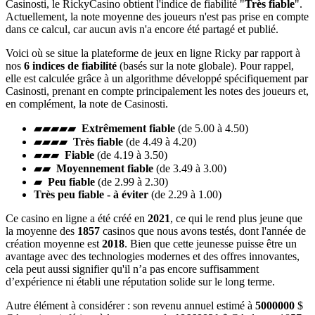
Casinosti, le RickyCasino obtient l'indice de fiabilité "
Très fiable
".
Actuellement, la note moyenne des joueurs n'est pas prise en compte
dans ce calcul, car aucun avis n'a encore été partagé et publié.
Voici où se situe la plateforme de jeux en ligne Ricky par rapport à
nos
6 indices de fiabilité
(
basés sur la note globale
). Pour rappel,
elle est calculée grâce à un algorithme développé spécifiquement par
Casinosti, prenant en compte principalement les notes des joueurs et,
en complément, la note de Casinosti.
▰▰▰▰▰
Extrêmement fiable
(de 5.00 à 4.50)
▰▰▰▰
Très fiable
(de 4.49 à 4.20)
▰▰▰
Fiable
(de 4.19 à 3.50)
▰▰
Moyennement fiable
(de 3.49 à 3.00)
▰
Peu fiable
(de 2.99 à 2.30)
Très peu fiable - à éviter
(de 2.29 à 1.00)
Ce casino en ligne a été créé en
2021
, ce qui le rend plus jeune que
la moyenne des
1857
casinos que nous avons testés, dont
l'année de
création moyenne est
2018
. Bien que cette jeunesse puisse être un
avantage avec des technologies modernes et des offres innovantes,
cela peut aussi signifier qu'il n’a pas encore suffisamment
d’expérience ni établi une réputation solide sur le long terme.
Autre élément à considérer : son revenu annuel estimé à
5000000
$