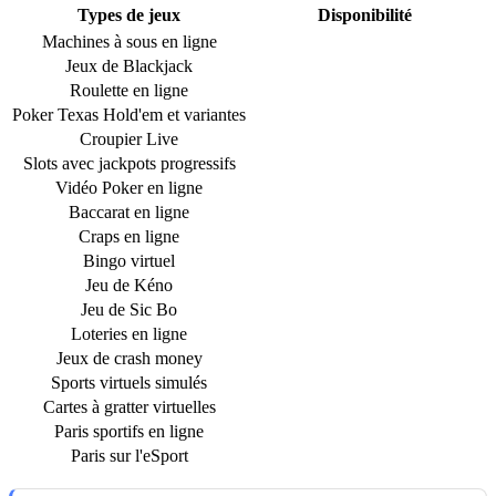
Types de jeux
Disponibilité
Machines à sous en ligne
Jeux de Blackjack
Roulette en ligne
Poker Texas Hold'em et variantes
Croupier Live
Slots avec jackpots progressifs
Vidéo Poker en ligne
Baccarat en ligne
Craps en ligne
Bingo virtuel
Jeu de Kéno
Jeu de Sic Bo
Loteries en ligne
Jeux de crash money
Sports virtuels simulés
Cartes à gratter virtuelles
Paris sportifs en ligne
Paris sur l'eSport