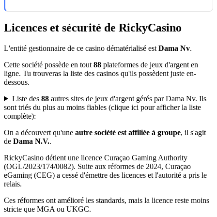
Licences et sécurité de RickyCasino
L'entité gestionnaire de ce casino dématérialisé est
Dama Nv
.
Cette société possède en tout
88
plateformes de jeux d'argent en
ligne. Tu trouveras la liste des casinos qu'ils possèdent juste en-
dessous.
Liste des
88
autres sites de jeux d'argent gérés par Dama Nv. Ils
sont triés du plus au moins fiables (clique ici pour afficher la liste
complète):
On a découvert qu'une
autre société est affiliée à groupe
, il s'agit
de
Dama N.V.
.
RickyCasino détient une licence Curaçao Gaming Authority
(OGL/2023/174/0082). Suite aux réformes de 2024, Curaçao
eGaming (CEG) a cessé d'émettre des licences et l'autorité a pris le
relais.
Ces réformes ont amélioré les standards, mais la licence reste moins
stricte que MGA ou UKGC.