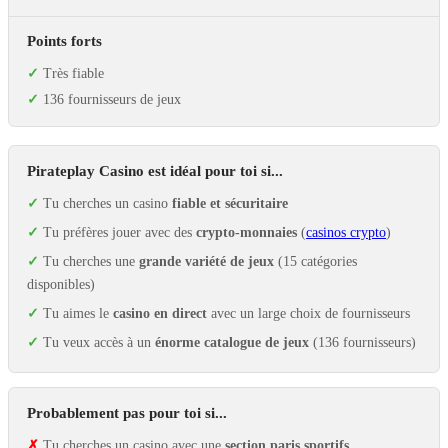
Points forts
Très fiable
136 fournisseurs de jeux
Pirateplay Casino est idéal pour toi si...
Tu cherches un casino
fiable et sécuritaire
Tu préfères jouer avec des
crypto-monnaies
(
casinos crypto
)
Tu cherches une
grande variété de jeux
(15 catégories
disponibles)
Tu aimes le
casino en direct
avec un large choix de fournisseurs
Tu veux accès à un
énorme catalogue de jeux
(136 fournisseurs)
Probablement pas pour toi si...
Tu cherches un casino avec une
section paris sportifs