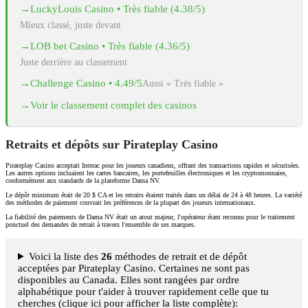
LuckyLouis Casino • Très fiable (4.38/5)
Mieux classé, juste devant
LOB bet Casino • Très fiable (4.36/5)
Juste derrière au classement
Challenge Casino • 4.49/5
Aussi « Très fiable »
Voir le classement complet des casinos
Retraits et dépôts sur Pirateplay Casino
Pirateplay Casino acceptait Interac pour les joueurs canadiens, offrant des transactions rapides et sécurisées.
Les autres options incluaient les cartes bancaires, les portefeuilles électroniques et les cryptomonnaies,
conformément aux standards de la plateforme Dama NV.
Le dépôt minimum était de 20 $ CA et les retraits étaient traités dans un délai de 24 à 48 heures. La variété
des méthodes de paiement couvrait les préférences de la plupart des joueurs internationaux.
La fiabilité des paiements de Dama NV était un atout majeur, l'opérateur étant reconnu pour le traitement
ponctuel des demandes de retrait à travers l'ensemble de ses marques.
Voici la liste des
26
méthodes de retrait et de dépôt
acceptées par Pirateplay Casino. Certaines ne sont pas
disponibles au Canada. Elles sont rangées par ordre
alphabétique pour t'aider à trouver rapidement celle que tu
cherches (clique ici pour afficher la liste complète):