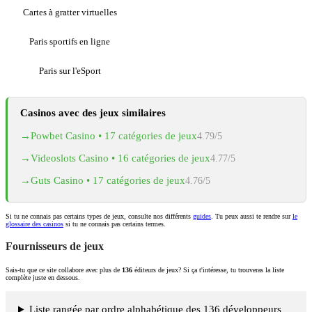
Cartes à gratter virtuelles
Paris sportifs en ligne
Paris sur l'eSport
Casinos avec des jeux similaires
Powbet Casino • 17 catégories de jeux
4.79/5
Videoslots Casino • 16 catégories de jeux
4.77/5
Guts Casino • 17 catégories de jeux
4.76/5
Si tu ne connais pas certains types de jeux, consulte nos différents
guides
. Tu peux aussi te rendre sur
le
glossaire des casinos
si tu ne connais pas certains termes.
Fournisseurs de jeux
Sais-tu que ce site collabore avec plus de
136
éditeurs de jeux? Si ça t'intéresse, tu trouveras la liste
complète juste en dessous.
Liste rangée par ordre alphabétique des 136 développeurs