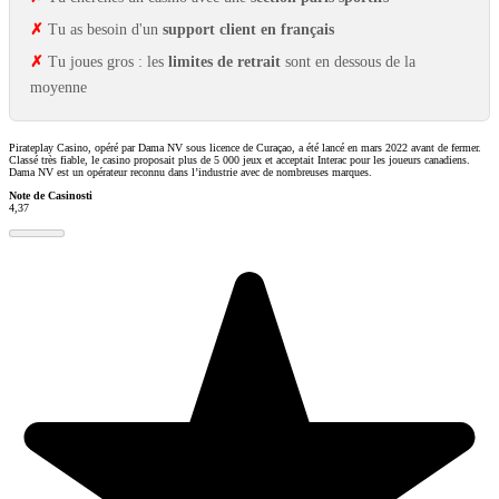
Tu as besoin d'un
support client en français
Tu joues gros : les
limites de retrait
sont en dessous de la
moyenne
Pirateplay Casino, opéré par Dama NV sous licence de Curaçao, a été lancé en mars 2022 avant de fermer.
Classé très fiable, le casino proposait plus de 5 000 jeux et acceptait Interac pour les joueurs canadiens.
Dama NV est un opérateur reconnu dans l’industrie avec de nombreuses marques.
Note de Casinosti
4,37