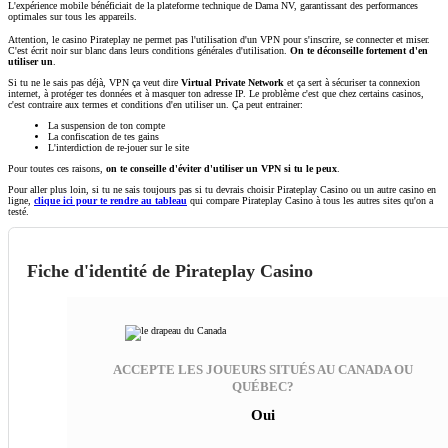
L'expérience mobile bénéficiait de la plateforme technique de Dama NV, garantissant des performances
optimales sur tous les appareils.
Attention, le casino Pirateplay ne permet pas l'utilisation d'un VPN pour s'inscrire, se connecter et miser.
C'est écrit noir sur blanc dans leurs conditions générales d'utilisation.
On te déconseille fortement d'en
utiliser un
.
Si tu ne le sais pas déjà, VPN ça veut dire
Virtual Private Network
et ça sert à sécuriser ta connexion
internet, à protéger tes données et à masquer ton adresse IP. Le problème c'est que chez certains casinos,
c'est contraire aux termes et conditions d'en utiliser un. Ça peut entrainer:
La suspension de ton compte
La confiscation de tes gains
L'interdiction de re-jouer sur le site
Pour toutes ces raisons,
on te conseille d'éviter d'utiliser un VPN si tu le peux
.
Pour aller plus loin, si tu ne sais toujours pas si tu devrais choisir Pirateplay Casino ou un autre casino en
ligne,
clique ici pour te rendre au tableau
qui compare Pirateplay Casino à tous les autres sites qu'on a
testé.
Fiche d'identité de Pirateplay Casino
ACCEPTE LES JOUEURS SITUÉS AU CANADA OU
QUÉBEC?
Oui