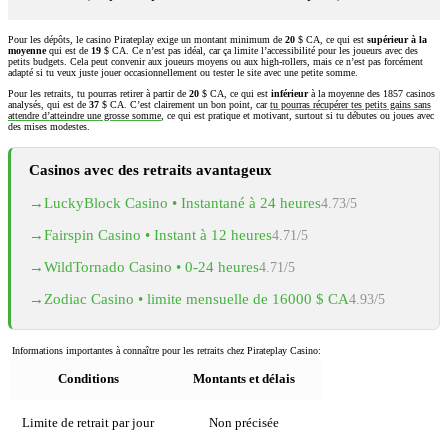
Pour les dépôts, le casino Pirateplay exige un montant minimum de
20
$ CA, ce qui est
supérieur à la
moyenne
qui est de
19
$ CA. Ce n’est pas idéal, car ça limite l’accessibilité pour les joueurs avec des
petits budgets. Cela peut convenir aux joueurs moyens ou aux high-rollers, mais ce n’est pas forcément
adapté si tu veux juste jouer occasionnellement ou tester le site avec une petite somme.
Pour les retraits, tu pourras retirer à partir de
20
$ CA, ce qui est
inférieur
à la moyenne des 1857 casinos
analysés, qui est de
37
$ CA. C’est clairement un bon point, car
tu pourras récupérer tes petits gains sans
attendre d’atteindre une grosse somme
, ce qui est pratique et motivant, surtout si tu débutes ou joues avec
des mises modestes.
Casinos avec des retraits avantageux
LuckyBlock Casino • Instantané à 24 heures
4.73/5
Fairspin Casino • Instant à 12 heures
4.71/5
WildTornado Casino • 0-24 heures
4.71/5
Zodiac Casino • limite mensuelle de 16000 $ CA
4.93/5
Informations importantes à connaître pour les retraits chez Pirateplay Casino:
Conditions
Montants et délais
Limite de retrait par jour
Non précisée