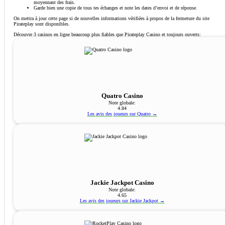
moyennant des frais.
Garde bien une copie de tous tes échanges et note les dates d’envoi et de réponse.
On mettra à jour cette page si de nouvelles informations vérifiées à propos de la fermeture du site
Pirateplay sont disponibles.
Découvre 3 casinos en ligne beaucoup plus fiables que Pirateplay Casino et toujours ouverts:
Quatro Casino
Note globale:
4.84
Les avis des joueurs sur Quatro →
Jackie Jackpot Casino
Note globale:
4.65
Les avis des joueurs sur Jackie Jackpot →