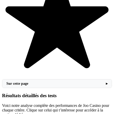
Sur cette page
Résultats détaillés des tests
Voici notre analyse complète des performances de Joo Casino pour
chaque critère. Clique sur celui qui t’intéresse pour accéder à la