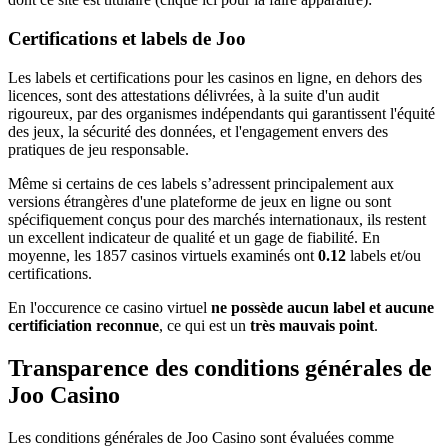
Certifications et labels de Joo
Les labels et certifications pour les casinos en ligne, en dehors des
licences, sont des attestations délivrées, à la suite d'un audit
rigoureux, par des organismes indépendants qui garantissent l'équité
des jeux, la sécurité des données, et l'engagement envers des
pratiques de jeu responsable.
Même si certains de ces labels s’adressent principalement aux
versions étrangères d'une plateforme de jeux en ligne ou sont
spécifiquement conçus pour des marchés internationaux, ils restent
un excellent indicateur de qualité et un gage de fiabilité. En
moyenne, les 1857 casinos virtuels examinés ont
0.12
labels et/ou
certifications.
En l'occurence ce casino virtuel
ne possède aucun label et aucune
certificiation reconnue
, ce qui est un
très mauvais point
.
Transparence des conditions générales de
Joo Casino
Les conditions générales de Joo Casino sont évaluées comme