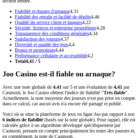
section dédiée.
Fiabilité et risques d'arnaque
4,31
Fiabilité des retraits et facilité de dépôts
4,46
Qualité du service client et langues
4,22
Sécurité, licences et entreprise propriétaire
4,28
Transparence des conditions générales
4,34
Satisfaction des joueurs
4,37
Diversité et qualité des jeux
4,4
Bonus et promotions
4,44
Performance cellulaire et accessibilité
4,2
Total
4,41 / 5
Joo Casino est-il fiable ou arnaque?
Avec une note globale de
4.41
sur 5 et une évaluation de
4,41
par
Casinosti, le Joo Casino obtient l'indice de fiabilité "
Très fiable
".
Actuellement, la note moyenne des joueurs n'est pas prise en compte
dans ce calcul, car aucun avis n'a encore été partagé et publié.
Voici où se situe la plateforme de jeux en ligne Joo par rapport à nos
6 indices de fiabilité
(
basés sur la note globale
). Pour rappel, elle est
calculée grâce à un algorithme développé spécifiquement par
Casinosti, prenant en compte principalement les notes des joueurs et,
en complément, la note de Casinosti.