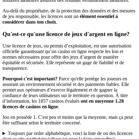
nombres aléatoires assurent des résultats véritablement aléatoires.
Au-delà du propriétaire, de la protection des données et des mesures
de jeu responsable, les licences sont un
élément essentiel à
considérer dans ton choix
.
Qu'est-ce qu'une licence de jeux d'argent en ligne?
Une licence de jeux, ou permis d’exploitation, est une autorisation
officielle garantissant qu’un casino en ligne respecte les lois et
normes nécessaires pour offrir des jeux d’argent de manière
équitable et sécurisée. Elle représente un gage de fiabilité et de
transparence.
Pourquoi c'est important?
Parce qu'elle protège les joueurs en
assurant un environnement sécurisé et des paiements fiables. Elle
permet aux opérateurs d’exercer légalement et de gagner la
confiance de leurs utilisateurs sur le territoire en question. À titre
d’information, les 1857 casinos évalués
ont en moyenne 1.28
licences de casinos en ligne
.
Joo en possède 1. C'est peu et moins que la moyenne, mais ça peut
être suffisant selon le territoire concerné.
Toujours par ordre alphabétique, voici la liste de ou des licences
dont ce site est titulaire (clique ici pour la faire apparaître):