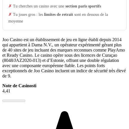
Tu cherches un casino avec une
section paris sportifs
Tu joues gros : les
limites de retrait
sont en dessous de la
moyenne
Joo Casino est un établissement de jeu en ligne établi depuis 2014
qui appartient à Dama N.V., un opérateur expérimenté gérant plus
de 40 sites de jeu incluant des marques reconnues comme PlayAmo
et Ready Casino. Le casino opère sous des licences de Curaçao
(8048/JAZ2020-013) et d’Estonie, offrant une double régulation
avec une composante européenne fiable. Les points forts
exceptionnels de Joo Casino incluent un indice de sécurité très élevé
de 9.
Note de Casinosti
4,41