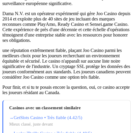
surveillance européenne significative.
Dama N.V. est un opérateur expérimenté qui gère Joo Casino depuis
2014 et exploite plus de 40 sites de jeu incluant des marques
reconnues comme PlayAmo, Ready Casino et Sensei.game Casino.
Cette expérience de près d'une décennie et cette échelle d'opérations
témoignent d'une entreprise stable avec les ressources pour honorer
ses obligations.
une réputation extrêmement fiable, plaçant Joo Casino parmi les
meilleurs choix pour les joueurs recherchant un environnement
équitable et sécurisé. Le casino n'apparaît sur aucune liste noire
significative de l'industrie. Un cryptage SSL protège les données des
joueurs conformément aux standards. Les joueurs canadiens peuvent
considérer Joo Casino comme une option très fiable.
Pour finir, et si tu te posais encore la question, oui, ce casino accepte
les joueurs résidant au Canada.
Casinos avec un classement similaire
GetSlots Casino • Très fiable (4.42/5)
Mieux classé, juste devant