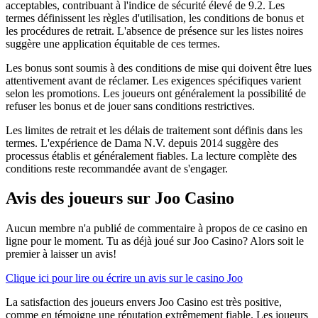
acceptables, contribuant à l'indice de sécurité élevé de 9.2. Les
termes définissent les règles d'utilisation, les conditions de bonus et
les procédures de retrait. L'absence de présence sur les listes noires
suggère une application équitable de ces termes.
Les bonus sont soumis à des conditions de mise qui doivent être lues
attentivement avant de réclamer. Les exigences spécifiques varient
selon les promotions. Les joueurs ont généralement la possibilité de
refuser les bonus et de jouer sans conditions restrictives.
Les limites de retrait et les délais de traitement sont définis dans les
termes. L'expérience de Dama N.V. depuis 2014 suggère des
processus établis et généralement fiables. La lecture complète des
conditions reste recommandée avant de s'engager.
Avis des joueurs sur Joo Casino
Aucun membre n'a publié de commentaire à propos de ce casino en
ligne pour le moment. Tu as déjà joué sur Joo Casino? Alors soit le
premier à laisser un avis!
Clique ici pour lire ou écrire un avis sur le casino Joo
La satisfaction des joueurs envers Joo Casino est très positive,
comme en témoigne une réputation extrêmement fiable. Les joueurs