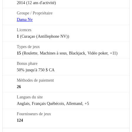
2014 (12 ans d'activité)
Groupe / Propriétaire
Dama Nv
Licences
1
(Curaçao (Antillephone NV))
Types de jeux
15
(Roulette, Machines à sous, Blackjack, Vidéo poker, +11)
Bonus phare
50% jusqu'à 750 $ CA
Méthodes de paiement
26
Langues du site
Anglais, Français Québécois, Allemand, +5
Fournisseurs de jeux
124