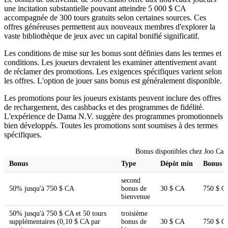
une incitation substantielle pouvant atteindre 5 000 $ CA
accompagnée de 300 tours gratuits selon certaines sources. Ces
offres généreuses permettent aux nouveaux membres d'explorer la
vaste bibliothèque de jeux avec un capital bonifié significatif.
Les conditions de mise sur les bonus sont définies dans les termes et
conditions. Les joueurs devraient les examiner attentivement avant
de réclamer des promotions. Les exigences spécifiques varient selon
les offres. L'option de jouer sans bonus est généralement disponible.
Les promotions pour les joueurs existants peuvent inclure des offres
de rechargement, des cashbacks et des programmes de fidélité.
L'expérience de Dama N.V. suggère des programmes promotionnels
bien développés. Toutes les promotions sont soumises à des termes
spécifiques.
Bonus disponibles chez Joo Cas
Bonus
Type
Dépôt min
Bonus 
second
50% jusqu'à 750 $ CA
bonus de
30 $ CA
750 $ C
bienvenue
50% jusqu'à 750 $ CA et 50 tours
troisième
supplémentaires (0,10 $ CA par
bonus de
30 $ CA
750 $ C