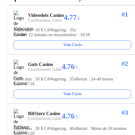
#1
Videoslots Casino
4.77
/5
Extrêmement fiable
Dépôt min : 10 $ CA
Wagering : 35x
Retrait : 22 minutes en moyenne
Jeux : 16/18
Voir l'avis
#2
Guts Casino
4.76
/5
Extrêmement fiable
Dépôt min : 10 $ CA
Wagering : 35x
Retrait : 24-48 heures
Jeux : 17/18
Voir l'avis
#3
BitStarz Casino
4.76
/5
Extrêmement fiable
Dépôt min : 20 $ CA
Wagering : 40x
Retrait : Moins de 10 minutes
Jeux : 15/18