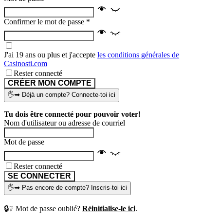
Confirmer le mot de passe
*
J'ai 19 ans ou plus et j'accepte
les conditions générales de
Casinosti.com
Rester connecté
CRÉER MON COMPTE
🖐️➡ Déjà un compte?
Connecte-toi ici
Tu dois être connecté pour pouvoir voter!
Nom d'utilisateur ou adresse de courriel
Mot de passe
Rester connecté
SE CONNECTER
🖐️➡ Pas encore de compte?
Inscris-toi ici
🔒❔ Mot de passe oublié?
Réinitialise-le ici
.