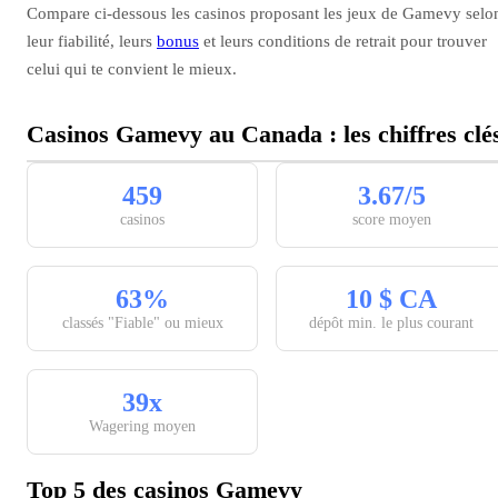
Compare ci-dessous les casinos proposant les jeux de Gamevy selo
leur fiabilité, leurs
bonus
et leurs conditions de retrait pour trouver
celui qui te convient le mieux.
Casinos Gamevy au Canada : les chiffres clé
459
3.67/5
casinos
score moyen
63%
10 $ CA
classés "Fiable" ou mieux
dépôt min. le plus courant
39x
Wagering moyen
Top 5 des casinos Gamevy