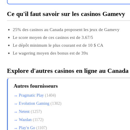
Ce qu'il faut savoir sur les casinos Gamevy
25% des casinos au Canada proposent les jeux de Gamevy
Le score moyen de ces casinos est de 3.67/5
Le dépôt minimum le plus courant est de 10 $ CA
Le wagering moyen des bonus est de 39x
Explore d'autres casinos en ligne au Canada
Autres fournisseurs
Pragmatic Play
(1404)
Evolution Gaming
(1302)
Netent
(1257)
Wazdan
(1172)
Play'n Go
(1107)