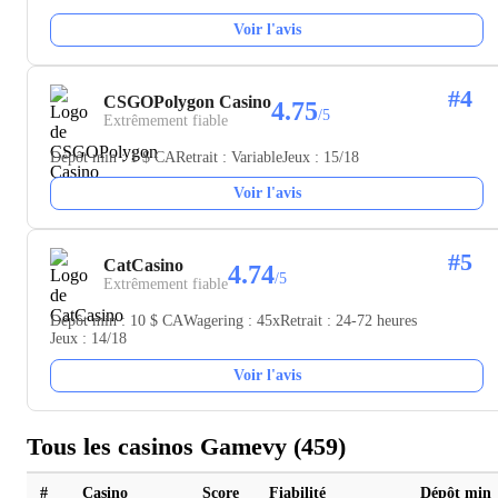
Voir l'avis
#4
CSGOPolygon Casino
4.75
/5
Extrêmement fiable
Dépôt min : 1 $ CA
Retrait : Variable
Jeux : 15/18
Voir l'avis
#5
CatCasino
4.74
/5
Extrêmement fiable
Dépôt min : 10 $ CA
Wagering : 45x
Retrait : 24-72 heures
Jeux : 14/18
Voir l'avis
Tous les casinos Gamevy (459)
#
Casino
Score
Fiabilité
Dépôt min