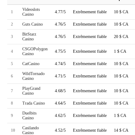
Classement des casinos Gamevy au Canada
Videoslots
1
4.77/5
Extrêmement fiable
10 $ CA
Casino
2
Guts Casino
4.76/5
Extrêmement fiable
10 $ CA
BitStarz
3
4.76/5
Extrêmement fiable
20 $ CA
Casino
CSGOPolygon
4
4.75/5
Extrêmement fiable
1 $ CA
Casino
5
CatCasino
4.74/5
Extrêmement fiable
10 $ CA
WildTornado
6
4.71/5
Extrêmement fiable
10 $ CA
Casino
PlayGrand
7
4.68/5
Extrêmement fiable
10 $ CA
Casino
8
Trada Casino
4.64/5
Extrêmement fiable
10 $ CA
Duelbits
9
4.62/5
Extrêmement fiable
1 $ CA
Casino
Casilando
10
4.52/5
Extrêmement fiable
14 $ CA
Casino