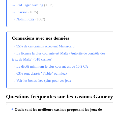
Red Tiger Gaming
(1103)
Playson
(1075)
Nolimit City
(1067)
Connexions avec nos données
95% de ces casinos acceptent Mastercard
La licence la plus courante est Malte (Autorité de contrôle des
jeux de Malte) (518 casinos)
Le dépôt minimum le plus courant est de 10 $ CA
63% sont classés "Fiable" ou mieux
Voir les bonus free spins pour ces jeux
Questions fréquentes sur les casinos Gamevy
Quels sont les meilleurs casinos proposant les jeux de