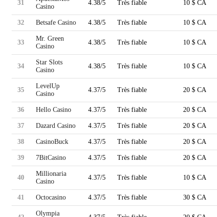
31
4.38/5
Très fiable
10 $ CA
Casino
32
Betsafe Casino
4.38/5
Très fiable
10 $ CA
Mr. Green
33
4.38/5
Très fiable
10 $ CA
Casino
Star Slots
34
4.38/5
Très fiable
10 $ CA
Casino
LevelUp
35
4.37/5
Très fiable
20 $ CA
Casino
36
Hello Casino
4.37/5
Très fiable
20 $ CA
37
Dazard Casino
4.37/5
Très fiable
20 $ CA
38
CasinoBuck
4.37/5
Très fiable
20 $ CA
39
7BitCasino
4.37/5
Très fiable
20 $ CA
Millionaria
40
4.37/5
Très fiable
10 $ CA
Casino
41
Octocasino
4.37/5
Très fiable
30 $ CA
Olympia