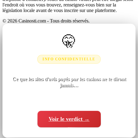
l'endroit où vous vous trouvez, renseignez-vous bien sur la
législation locale avant de vous inscrire sur une plateforme.
© 2026 Casinosti.com - Tous droits réservés.
×
🤫
INFO CONFIDENTIELLE
Ce que les sites d'avis payés par les casinos ne te diront
jamais…
On a la réponse. Nos membres ont voté.
Voir le verdict →