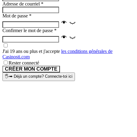
Adresse de courriel
*
Mot de passe
*
Confirmer le mot de passe
*
J'ai 19 ans ou plus et j'accepte
les conditions générales de
Casinosti.com
Rester connecté
CRÉER MON COMPTE
🖐️➡ Déjà un compte?
Connecte-toi ici