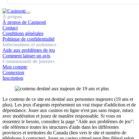
À propos
À propos de Casinosti
Contact
Conditions générales
Politique de confidentialité
Informations et assistance
Aide aux problèmes de jeu
Comment laisser un avis
Communauté de joueurs
Mon compte
Connexion
Inscription
Le contenu de ce site est destiné aux personnes majeures (19 ans et
plus). Les jeux d'argents représentent un vrai risque d'addiction et de
dépendance. Jouer aux casinos en ligne n'est pas sans risque, misez
avec modération et jouez de manière responsable. Si vous en
ressentez le besoin, consultez la page "Aide aux problèmes de jeu":
elle référence toutes les structures d'aide dans les différentes
provinces et territoires du Canada (lien vers le site et numéro de
téléphone à contacter). Jouer au casino virtuel peut être illégal selon