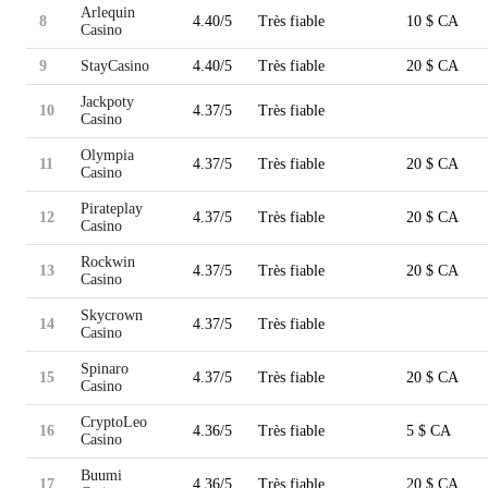
Arlequin
8
4.40/5
Très fiable
10 $ CA
Casino
9
StayCasino
4.40/5
Très fiable
20 $ CA
Jackpoty
10
4.37/5
Très fiable
Casino
Olympia
11
4.37/5
Très fiable
20 $ CA
Casino
Pirateplay
12
4.37/5
Très fiable
20 $ CA
Casino
Rockwin
13
4.37/5
Très fiable
20 $ CA
Casino
Skycrown
14
4.37/5
Très fiable
Casino
Spinaro
15
4.37/5
Très fiable
20 $ CA
Casino
CryptoLeo
16
4.36/5
Très fiable
5 $ CA
Casino
Buumi
17
4.36/5
Très fiable
20 $ CA