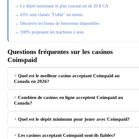
Le dépôt minimum le plus courant est de 20 $ CA
63% sont classés "Fiable" ou mieux
Découvre les bonus de bienvenue disponibles
100% proposent les machines à sous
Questions fréquentes sur les casinos
Coinspaid
Quel est le meilleur casino acceptant Coinspaid au
Canada en 2026?
Combien de casinos en ligne acceptent Coinspaid au
Canada?
Quel est le dépôt minimum pour jouer avec Coinspaid?
Les casinos acceptant Coinspaid sont-ils fiables?