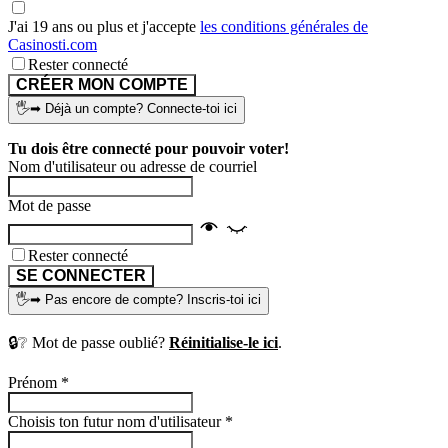
J'ai 19 ans ou plus et j'accepte
les conditions générales de
Casinosti.com
Rester connecté
CRÉER MON COMPTE
🖐️➡ Déjà un compte?
Connecte-toi ici
Tu dois être connecté pour pouvoir voter!
Nom d'utilisateur ou adresse de courriel
Mot de passe
Rester connecté
SE CONNECTER
🖐️➡ Pas encore de compte?
Inscris-toi ici
🔒❔ Mot de passe oublié?
Réinitialise-le ici
.
Prénom
*
Choisis ton futur nom d'utilisateur
*