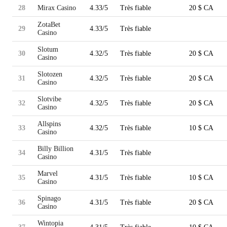
28
Mirax Casino
4.33/5
Très fiable
20 $ CA
ZotaBet
29
4.33/5
Très fiable
Casino
Slotum
30
4.32/5
Très fiable
20 $ CA
Casino
Slotozen
31
4.32/5
Très fiable
20 $ CA
Casino
Slotvibe
32
4.32/5
Très fiable
20 $ CA
Casino
Allspins
33
4.32/5
Très fiable
10 $ CA
Casino
Billy Billion
34
4.31/5
Très fiable
Casino
Marvel
35
4.31/5
Très fiable
10 $ CA
Casino
Spinago
36
4.31/5
Très fiable
20 $ CA
Casino
Wintopia