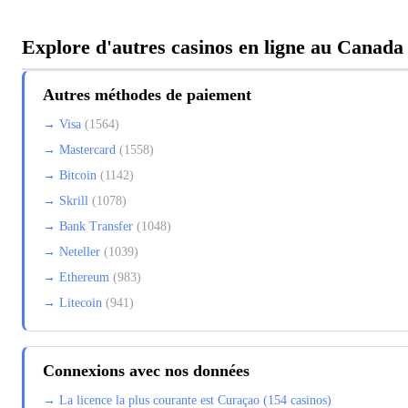
Explore d'autres casinos en ligne au Canada
Autres méthodes de paiement
Visa
(1564)
Mastercard
(1558)
Bitcoin
(1142)
Skrill
(1078)
Bank Transfer
(1048)
Neteller
(1039)
Ethereum
(983)
Litecoin
(941)
Connexions avec nos données
La licence la plus courante est Curaçao (154 casinos)