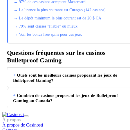
97% de ces casinos acceptent Mastercard
La licence la plus courante est Curaçao (142 casinos)
Le dépôt minimum le plus courant est de 20 $ CA
79% sont classés "Fiable" ou mieux
Voir les bonus free spins pour ces jeux
Questions fréquentes sur les casinos
Bulletproof Gaming
Quels sont les meilleurs casinos proposant les jeux de
Bulletproof Gaming?
Combien de casinos proposent les jeux de Bulletproof
Gaming au Canada?
À propos
À propos de Casinosti