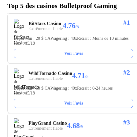
Top 5 des casinos Bulletproof Gaming
#1
BitStarz Casino
4.76
/5
Extrêmement fiable
Dépôt min : 20 $ CA
Wagering : 40x
Retrait : Moins de 10 minutes
Jeux : 15/18
Voir l'avis
#2
WildTornado Casino
4.71
/5
Extrêmement fiable
Dépôt min : 10 $ CA
Wagering : 40x
Retrait : 0-24 heures
Jeux : 15/18
Voir l'avis
#3
PlayGrand Casino
4.68
/5
Extrêmement fiable