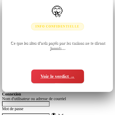
×
🤫
INFO CONFIDENTIELLE
Ce que les sites d'avis payés par les casinos ne te diront
jamais…
On a la réponse. Nos membres ont voté.
Voir le verdict →
Connexion
Nom d'utilisateur ou adresse de courriel
Mot de passe