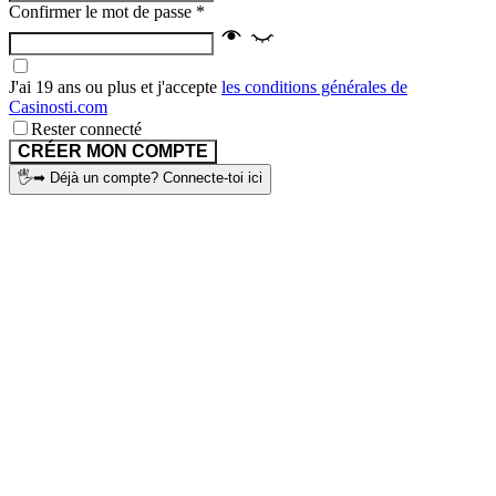
Confirmer le mot de passe
*
J'ai 19 ans ou plus et j'accepte
les conditions générales de
Casinosti.com
Rester connecté
CRÉER MON COMPTE
🖐️➡ Déjà un compte?
Connecte-toi ici