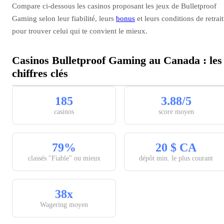
Compare ci-dessous les casinos proposant les jeux de Bulletproof
Gaming selon leur fiabilité, leurs
bonus
et leurs conditions de retrait
pour trouver celui qui te convient le mieux.
Casinos Bulletproof Gaming au Canada : les
chiffres clés
185
3.88/5
casinos
score moyen
79%
20 $ CA
classés "Fiable" ou mieux
dépôt min. le plus courant
38x
Wagering moyen