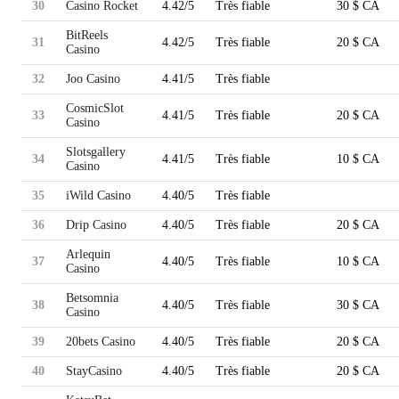
30
Casino Rocket
4.42/5
Très fiable
30 $ CA
BitReels
31
4.42/5
Très fiable
20 $ CA
Casino
32
Joo Casino
4.41/5
Très fiable
CosmicSlot
33
4.41/5
Très fiable
20 $ CA
Casino
Slotsgallery
34
4.41/5
Très fiable
10 $ CA
Casino
35
iWild Casino
4.40/5
Très fiable
36
Drip Casino
4.40/5
Très fiable
20 $ CA
Arlequin
37
4.40/5
Très fiable
10 $ CA
Casino
Betsomnia
38
4.40/5
Très fiable
30 $ CA
Casino
39
20bets Casino
4.40/5
Très fiable
20 $ CA
40
StayCasino
4.40/5
Très fiable
20 $ CA