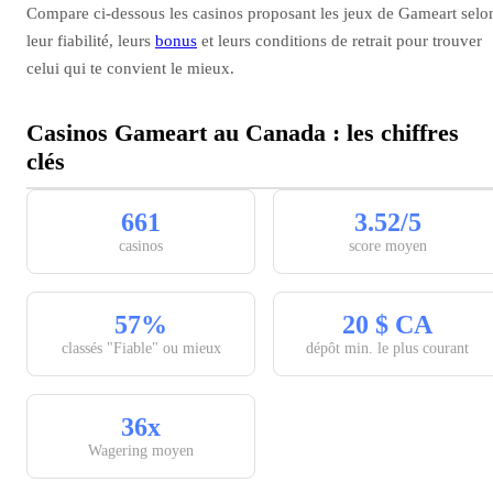
Compare ci-dessous les casinos proposant les jeux de Gameart selo
leur fiabilité, leurs
bonus
et leurs conditions de retrait pour trouver
celui qui te convient le mieux.
Casinos Gameart au Canada : les chiffres
clés
661
3.52/5
casinos
score moyen
57%
20 $ CA
classés "Fiable" ou mieux
dépôt min. le plus courant
36x
Wagering moyen