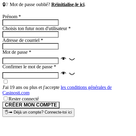
🔒❔ Mot de passe oublié?
Réinitialise-le ici
.
Prénom
*
Choisis ton futur nom d'utilisateur
*
Adresse de courriel
*
Mot de passe
*
Confirmer le mot de passe
*
J'ai 19 ans ou plus et j'accepte
les conditions générales de
Casinosti.com
Rester connecté
CRÉER MON COMPTE
🖐️➡ Déjà un compte?
Connecte-toi ici