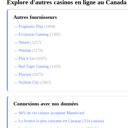
Explore d'autres casinos en ligne au Canada
Autres fournisseurs
Pragmatic Play
(1404)
Evolution Gaming
(1302)
Netent
(1257)
Wazdan
(1172)
Play'n Go
(1107)
Red Tiger Gaming
(1103)
Playson
(1075)
Nolimit City
(1067)
Connexions avec nos données
94% de ces casinos acceptent Mastercard
La licence la plus courante est Curaçao (314 casinos)