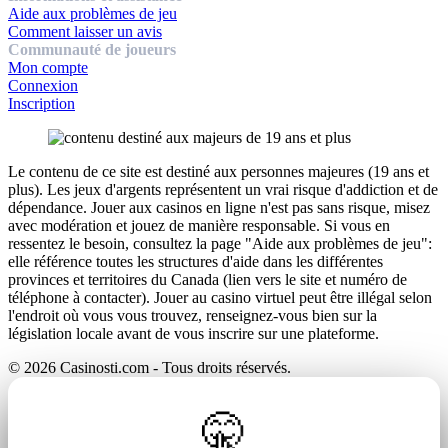
Aide aux problèmes de jeu
Comment laisser un avis
Communauté de joueurs
Mon compte
Connexion
Inscription
Le contenu de ce site est destiné aux personnes majeures (19 ans et
plus). Les jeux d'argents représentent un vrai risque d'addiction et de
dépendance. Jouer aux casinos en ligne n'est pas sans risque, misez
avec modération et jouez de manière responsable. Si vous en
ressentez le besoin, consultez la page "Aide aux problèmes de jeu":
elle référence toutes les structures d'aide dans les différentes
provinces et territoires du Canada (lien vers le site et numéro de
téléphone à contacter). Jouer au casino virtuel peut être illégal selon
l'endroit où vous vous trouvez, renseignez-vous bien sur la
législation locale avant de vous inscrire sur une plateforme.
© 2026 Casinosti.com - Tous droits réservés.
×
🤫