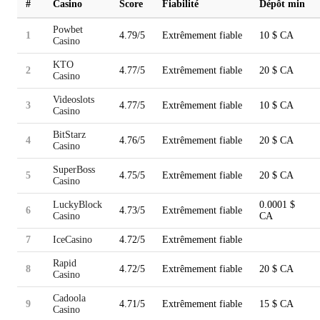
#
Casino
Score
Fiabilité
Dépôt min
Classement des casinos Golden Hero au Canada
Powbet
1
4.79/5
Extrêmement fiable
10 $ CA
Casino
KTO
2
4.77/5
Extrêmement fiable
20 $ CA
Casino
Videoslots
3
4.77/5
Extrêmement fiable
10 $ CA
Casino
BitStarz
4
4.76/5
Extrêmement fiable
20 $ CA
Casino
SuperBoss
5
4.75/5
Extrêmement fiable
20 $ CA
Casino
LuckyBlock
0.0001 $
6
4.73/5
Extrêmement fiable
Casino
CA
7
IceCasino
4.72/5
Extrêmement fiable
Rapid
8
4.72/5
Extrêmement fiable
20 $ CA
Casino
Cadoola
9
4.71/5
Extrêmement fiable
15 $ CA
Casino