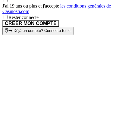
J'ai 19 ans ou plus et j'accepte
les conditions générales de
Casinosti.com
Rester connecté
CRÉER MON COMPTE
🖐️➡ Déjà un compte?
Connecte-toi ici