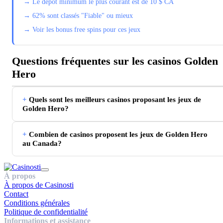
Le dépôt minimum le plus courant est de 10 $ CA
62% sont classés "Fiable" ou mieux
Voir les bonus free spins pour ces jeux
Questions fréquentes sur les casinos Golden
Hero
Quels sont les meilleurs casinos proposant les jeux de
Golden Hero?
Combien de casinos proposent les jeux de Golden Hero
au Canada?
À propos
À propos de Casinosti
Contact
Conditions générales
Politique de confidentialité
Informations et assistance