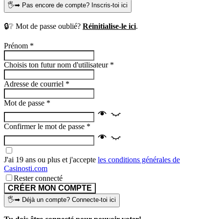
🖐️➡ Pas encore de compte?
Inscris-toi ici
🔒❔ Mot de passe oublié?
Réinitialise-le ici
.
Prénom
*
Choisis ton futur nom d'utilisateur
*
Adresse de courriel
*
Mot de passe
*
Confirmer le mot de passe
*
J'ai 19 ans ou plus et j'accepte
les conditions générales de
Casinosti.com
Rester connecté
CRÉER MON COMPTE
🖐️➡ Déjà un compte?
Connecte-toi ici