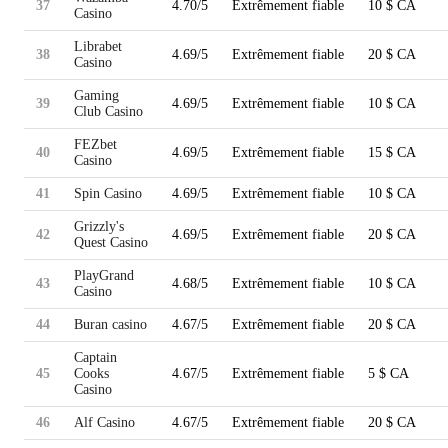
37
4.70/5
Extrêmement fiable
10 $ CA
Casino
Librabet
38
4.69/5
Extrêmement fiable
20 $ CA
Casino
Gaming
39
4.69/5
Extrêmement fiable
10 $ CA
Club Casino
FEZbet
40
4.69/5
Extrêmement fiable
15 $ CA
Casino
41
Spin Casino
4.69/5
Extrêmement fiable
10 $ CA
Grizzly's
42
4.69/5
Extrêmement fiable
20 $ CA
Quest Casino
PlayGrand
43
4.68/5
Extrêmement fiable
10 $ CA
Casino
44
Buran casino
4.67/5
Extrêmement fiable
20 $ CA
Captain
45
Cooks
4.67/5
Extrêmement fiable
5 $ CA
Casino
46
Alf Casino
4.67/5
Extrêmement fiable
20 $ CA