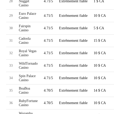
28
Nugget
4.71/5
Extrêmement fiable
1 $ CA
Casino
Euro Palace
29
4.71/5
Extrêmement fiable
10 $ CA
Casino
Fairspin
30
4.71/5
Extrêmement fiable
5 $ CA
Casino
Cadoola
31
4.71/5
Extrêmement fiable
15 $ CA
Casino
Royal Vegas
32
4.71/5
Extrêmement fiable
10 $ CA
Casino
WildTornado
33
4.71/5
Extrêmement fiable
10 $ CA
Casino
Spin Palace
34
4.71/5
Extrêmement fiable
10 $ CA
Casino
BoaBoa
35
4.70/5
Extrêmement fiable
14 $ CA
Casino
RubyFortune
36
4.70/5
Extrêmement fiable
10 $ CA
Casino
Wazamba