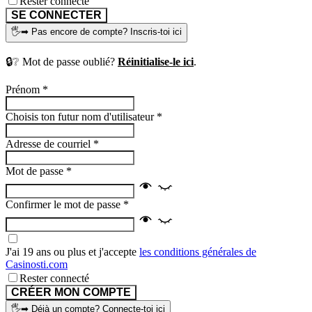
Rester connecté
SE CONNECTER
🖐️➡ Pas encore de compte?
Inscris-toi ici
🔒❔ Mot de passe oublié?
Réinitialise-le ici
.
Prénom
*
Choisis ton futur nom d'utilisateur
*
Adresse de courriel
*
Mot de passe
*
Confirmer le mot de passe
*
J'ai 19 ans ou plus et j'accepte
les conditions générales de
Casinosti.com
Rester connecté
CRÉER MON COMPTE
🖐️➡ Déjà un compte?
Connecte-toi ici