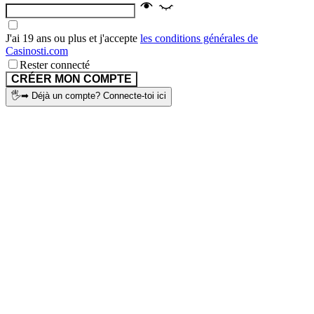
J'ai 19 ans ou plus et j'accepte
les conditions générales de
Casinosti.com
Rester connecté
CRÉER MON COMPTE
🖐️➡ Déjà un compte?
Connecte-toi ici