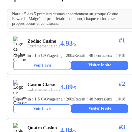
Note :
5 des 5 premiers casinos appartiennent au groupe Casino
Rewards. Malgré un propriétaire commun, chaque casino a ses
propres bonus et conditions.
#1
Zodiac Casino
4.93
/5
Extrêmement fiable
Dépôt min : 1 $ CA
Wagering : 200x
Retrait : 48 heures
Jeux : 14/18
Visiter le site
Voir l'avis
#2
Casino Classic
4.89
/5
Extrêmement fiable
Dépôt min : 1 $ CA
Wagering : 200x
Retrait : 48 heures
Jeux : 14/18
Visiter le site
Voir l'avis
#3
Quatro Casino
4.84
/5