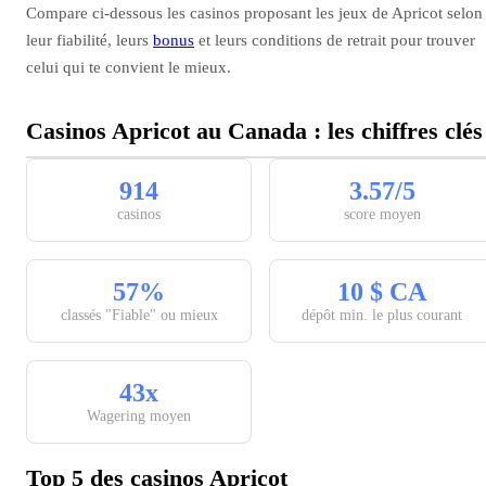
Compare ci-dessous les casinos proposant les jeux de Apricot selon
leur fiabilité, leurs
bonus
et leurs conditions de retrait pour trouver
celui qui te convient le mieux.
Casinos Apricot au Canada : les chiffres clés
914
3.57/5
casinos
score moyen
57%
10 $ CA
classés "Fiable" ou mieux
dépôt min. le plus courant
43x
Wagering moyen
Top 5 des casinos Apricot