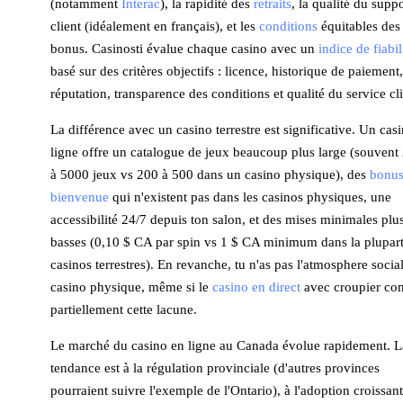
(notamment
Interac
), la rapidité des
retraits
, la qualité du supp
client (idéalement en français), et les
conditions
équitables des
bonus. Casinosti évalue chaque casino avec un
indice de fiabil
basé sur des critères objectifs : licence, historique de paiement,
réputation, transparence des conditions et qualité du service cli
La différence avec un casino terrestre est significative. Un cas
ligne offre un catalogue de jeux beaucoup plus large (souvent
à 5000 jeux vs 200 à 500 dans un casino physique), des
bonus
bienvenue
qui n'existent pas dans les casinos physiques, une
accessibilité 24/7 depuis ton salon, et des mises minimales plu
basses (0,10 $ CA par spin vs 1 $ CA minimum dans la plupart
casinos terrestres). En revanche, tu n'as pas l'atmosphere socia
casino physique, même si le
casino en direct
avec croupier co
partiellement cette lacune.
Le marché du casino en ligne au Canada évolue rapidement. L
tendance est à la régulation provinciale (d'autres provinces
pourraient suivre l'exemple de l'Ontario), à l'adoption croissan