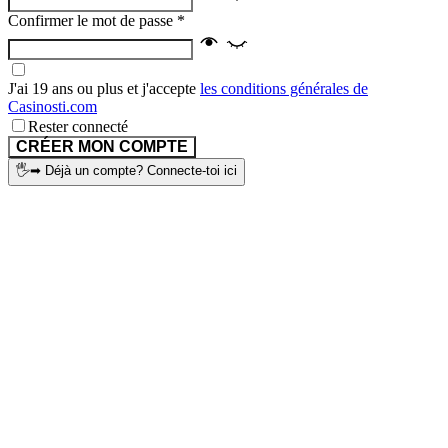
Confirmer le mot de passe
*
J'ai 19 ans ou plus et j'accepte
les conditions générales de
Casinosti.com
Rester connecté
CRÉER MON COMPTE
🖐️➡ Déjà un compte?
Connecte-toi ici