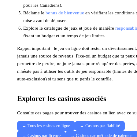
pour les Canadiens).
Réclame le
bonus de bienvenue
en vérifiant les conditions 
mise avant de déposer.
Explore le catalogue de jeux et joue de manière
responsabl
fixant un budget et un temps de jeu limites.
Rappel important : le jeu en ligne doit rester un divertissement,
jamais une source de revenus. Fixe-toi un budget que tu peux 
permettre de perdre, ne joue jamais pour récupérer des pertes, 
n'hésite pas à utiliser les outils de jeu responsable (limites de d
auto-exclusion) si tu sens que tu perds le contrôle.
Explorer les casinos associés
Consulte ces pages pour trouver des casinos en lien avec ce suj
→ Tous les casinos en ligne
→ Casinos par fiabilité
→ Casinos par licence
→ Casinos par méthode de paiement