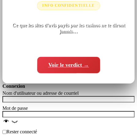
INFO CONFIDENTIELLE
Ce que les sites d'avis payés par les casinos ne te diront
jamais…
On a la réponse. Nos membres ont voté.
Voir le verdict →
Connexion
Nom d'utilisateur ou adresse de courriel
Mot de passe
Rester connecté