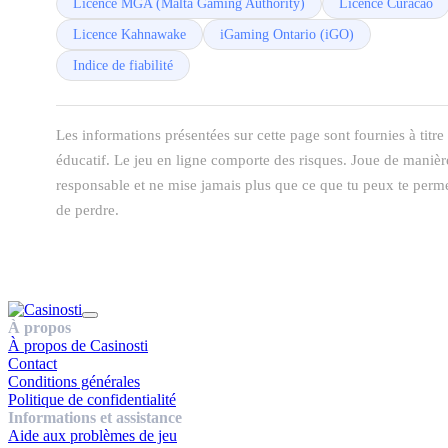
Licence MGA (Malta Gaming Authority)
Licence Curacao
Licence Kahnawake
iGaming Ontario (iGO)
Indice de fiabilité
Les informations présentées sur cette page sont fournies à titre
éducatif. Le jeu en ligne comporte des risques. Joue de manièr
responsable et ne mise jamais plus que ce que tu peux te perme
de perdre.
À propos
À propos de Casinosti
Contact
Conditions générales
Politique de confidentialité
Informations et assistance
Aide aux problèmes de jeu