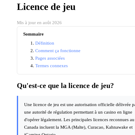
Licence de jeu
Mis à jour en août 2026
Sommaire
Définition
Comment ça fonctionne
Pages associées
Termes connexes
Qu'est-ce que la licence de jeu?
Une licence de jeu est une autorisation officielle délivrée p
une autorité de régulation permettant à un casino en ligne
d'opérer légalement. Les principales licences reconnues au
Canada incluent la MGA (Malte), Curacao, Kahnawake et
iGaming Ontario.