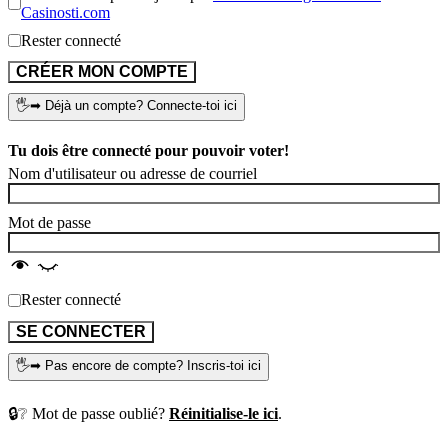
Casinosti.com
Rester connecté
CRÉER MON COMPTE
🖐️➡ Déjà un compte?
Connecte-toi ici
Tu dois être connecté pour pouvoir voter!
Nom d'utilisateur ou adresse de courriel
Mot de passe
Rester connecté
SE CONNECTER
🖐️➡ Pas encore de compte?
Inscris-toi ici
🔒❔ Mot de passe oublié?
Réinitialise-le ici
.