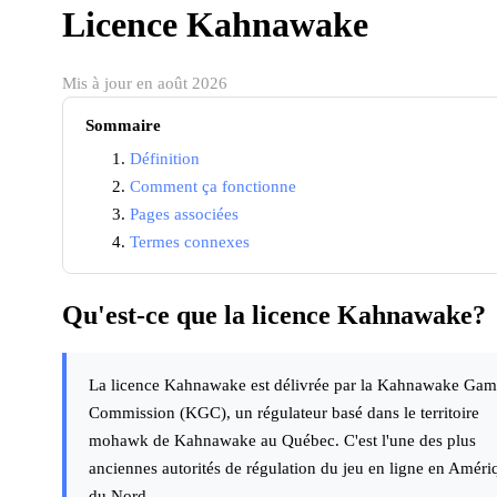
Licence Kahnawake
Mis à jour en août 2026
Sommaire
Définition
Comment ça fonctionne
Pages associées
Termes connexes
Qu'est-ce que la licence Kahnawake?
La licence Kahnawake est délivrée par la Kahnawake Gam
Commission (KGC), un régulateur basé dans le territoire
mohawk de Kahnawake au Québec. C'est l'une des plus
anciennes autorités de régulation du jeu en ligne en Améri
du Nord.