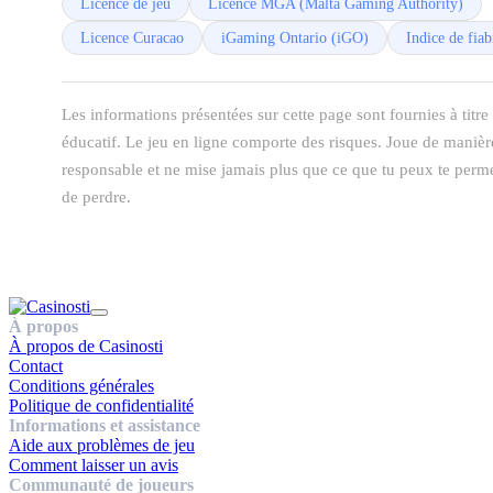
Licence de jeu
Licence MGA (Malta Gaming Authority)
Licence Curacao
iGaming Ontario (iGO)
Indice de fiabi
Les informations présentées sur cette page sont fournies à titre
éducatif. Le jeu en ligne comporte des risques. Joue de manièr
responsable et ne mise jamais plus que ce que tu peux te perme
de perdre.
À propos
À propos de Casinosti
Contact
Conditions générales
Politique de confidentialité
Informations et assistance
Aide aux problèmes de jeu
Comment laisser un avis
Communauté de joueurs