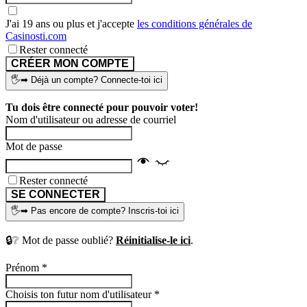
J'ai 19 ans ou plus et j'accepte
les conditions générales de
Casinosti.com
Rester connecté
CRÉER MON COMPTE
🖐️➡ Déjà un compte?
Connecte-toi ici
Tu dois être connecté pour pouvoir voter!
Nom d'utilisateur ou adresse de courriel
Mot de passe
Rester connecté
SE CONNECTER
🖐️➡ Pas encore de compte?
Inscris-toi ici
🔒❔ Mot de passe oublié?
Réinitialise-le ici
.
Prénom
*
Choisis ton futur nom d'utilisateur
*