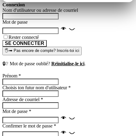
Connexion
Nom d'utilisateur ou adresse de courriel
Mot de passe
Rester connecté
SE CONNECTER
🖐️➡ Pas encore de compte?
Inscris-toi ici
🔒❔ Mot de passe oublié?
Réinitialise-le ici
.
Prénom
*
Choisis ton futur nom d'utilisateur
*
Adresse de courriel
*
Mot de passe
*
Confirmer le mot de passe
*