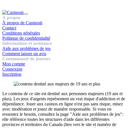
À propos
À propos de Casinosti
Contact
Conditions générales
Politique de confidentialité
Informations et assistance
Aide aux problèmes de jeu
Comment laisser un avis
Communauté de joueurs
Mon compte
Connexion
Inscription
Le contenu de ce site est destiné aux personnes majeures (19 ans et
plus). Les jeux d'argents représentent un vrai risque d'addiction et de
dépendance. Jouer aux casinos en ligne n'est pas sans risque, misez
avec modération et jouez de manière responsable. Si vous en
ressentez le besoin, consultez la page "Aide aux problèmes de jeu":
elle référence toutes les structures d'aide dans les différentes
provinces et territoires du Canada (lien vers le site et numéro de