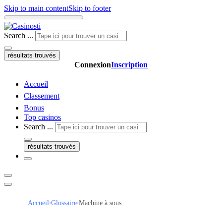
Skip to main content
Skip to footer
Search ...
résultats trouvés
Connexion
Inscription
Accueil
Classement
Bonus
Top casinos
Search ...
résultats trouvés
Accueil
Glossaire
Machine à sous
›
›