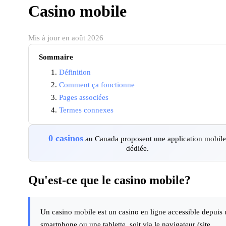
Casino mobile
Mis à jour en août 2026
Sommaire
Définition
Comment ça fonctionne
Pages associées
Termes connexes
0 casinos
au Canada proposent une application mobile
dédiée.
Qu'est-ce que le casino mobile?
Un casino mobile est un casino en ligne accessible depuis
smartphone ou une tablette, soit via le navigateur (site