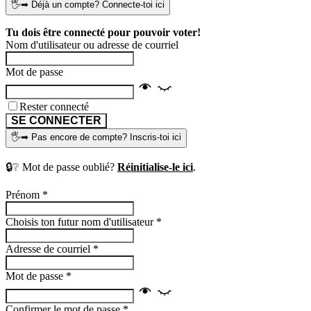
🖐️➡ Déjà un compte?
Connecte-toi ici
Tu dois être connecté pour pouvoir voter!
Nom d'utilisateur ou adresse de courriel
Mot de passe
Rester connecté
SE CONNECTER
🖐️➡ Pas encore de compte?
Inscris-toi ici
🔒❔ Mot de passe oublié?
Réinitialise-le ici
.
Prénom
*
Choisis ton futur nom d'utilisateur
*
Adresse de courriel
*
Mot de passe
*
Confirmer le mot de passe
*