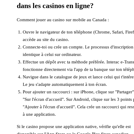
dans les casinos en ligne?
Comment jouer au casino sur mobile au Canada :
Ouvre le navigateur de ton téléphone (Chrome, Safari, Firef
accède au site du casino.
Connecte-toi ou crée un compte. Le processus d'inscription
identique à celui sur ordinateur.
Effectue un dépôt avec ta méthode préférée. Interac e-Trans
fonctionne directement via l'app de ta banque sur ton télép
Navigue dans le catalogue de jeux et lance celui qui t'intére
Le jeu s'adapte automatiquement à ton écran.
Pour ajouter un raccourci : sur iPhone, clique sur "Partager"
"Sur l'écran d'accueil". Sur Android, clique sur les 3 points 
"Ajouter à l'écran d'accueil". Cela crée un raccourci qui re
à une application.
Si le casino propose une application native, vérifie qu'elle est
disponible sur l'App Store ou le Google Play Store canadien.