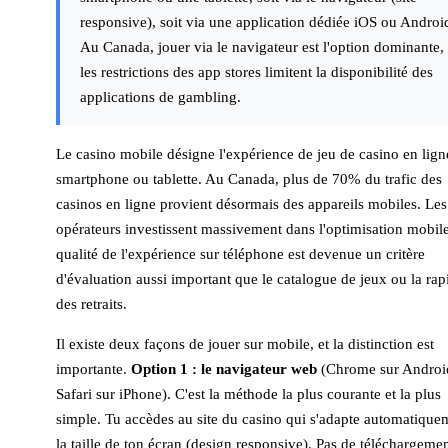
responsive), soit via une application dédiée iOS ou Androi
Au Canada, jouer via le navigateur est l'option dominante,
les restrictions des app stores limitent la disponibilité des
applications de gambling.
Le casino mobile désigne l'expérience de jeu de casino en lign
smartphone ou tablette. Au Canada, plus de 70% du trafic des
casinos en ligne provient désormais des appareils mobiles. Les
opérateurs investissent massivement dans l'optimisation mobile,
qualité de l'expérience sur téléphone est devenue un critère
d'évaluation aussi important que le catalogue de jeux ou la rap
des retraits.
Il existe deux façons de jouer sur mobile, et la distinction est
importante.
Option 1 : le navigateur web
(Chrome sur Androi
Safari sur iPhone). C'est la méthode la plus courante et la plus
simple. Tu accèdes au site du casino qui s'adapte automatique
la taille de ton écran (design responsive). Pas de téléchargemen