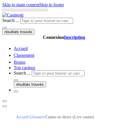
Skip to main content
Skip to footer
Search ...
résultats trouvés
Connexion
Inscription
Accueil
Classement
Bonus
Top casinos
Search ...
résultats trouvés
Accueil
Glossaire
Casino en direct (Live casino)
›
›