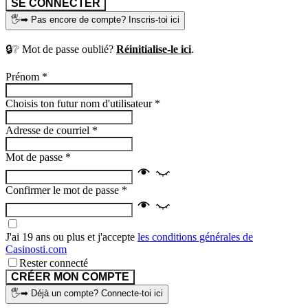
SE CONNECTER
🖐️➡ Pas encore de compte?
Inscris-toi ici
🔒❔ Mot de passe oublié?
Réinitialise-le ici
.
Prénom
*
Choisis ton futur nom d'utilisateur
*
Adresse de courriel
*
Mot de passe
*
Confirmer le mot de passe
*
J'ai 19 ans ou plus et j'accepte
les conditions générales de
Casinosti.com
Rester connecté
CRÉER MON COMPTE
🖐️➡ Déjà un compte?
Connecte-toi ici