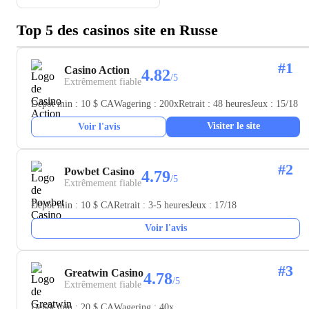
Top 5 des casinos site en Russe
#1
Casino Action
4.82
/5
Extrêmement fiable
Dépôt min : 10 $ CA
Wagering : 200x
Retrait : 48 heures
Jeux : 15/18
Visiter le site
Voir l'avis
#2
Powbet Casino
4.79
/5
Extrêmement fiable
Dépôt min : 10 $ CA
Retrait : 3-5 heures
Jeux : 17/18
Voir l'avis
#3
Greatwin Casino
4.78
/5
Extrêmement fiable
Dépôt min : 20 $ CA
Wagering : 40x