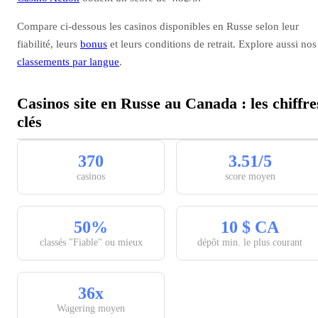
Compare ci-dessous les casinos disponibles en Russe selon leur
fiabilité, leurs
bonus
et leurs conditions de retrait. Explore aussi nos
classements par langue
.
Casinos site en Russe au Canada : les chiffre
clés
370
3.51/5
casinos
score moyen
50%
10 $ CA
classés "Fiable" ou mieux
dépôt min. le plus courant
36x
Wagering moyen