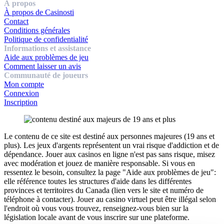
À propos
À propos de Casinosti
Contact
Conditions générales
Politique de confidentialité
Informations et assistance
Aide aux problèmes de jeu
Comment laisser un avis
Communauté de joueurs
Mon compte
Connexion
Inscription
Le contenu de ce site est destiné aux personnes majeures (19 ans et
plus). Les jeux d'argents représentent un vrai risque d'addiction et de
dépendance. Jouer aux casinos en ligne n'est pas sans risque, misez
avec modération et jouez de manière responsable. Si vous en
ressentez le besoin, consultez la page "Aide aux problèmes de jeu":
elle référence toutes les structures d'aide dans les différentes
provinces et territoires du Canada (lien vers le site et numéro de
téléphone à contacter). Jouer au casino virtuel peut être illégal selon
l'endroit où vous vous trouvez, renseignez-vous bien sur la
législation locale avant de vous inscrire sur une plateforme.