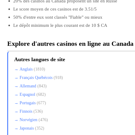
20% des casinos au Canada proposent un site en Russe
Le score moyen de ces casinos est de 3.51/5
50% d'entre eux sont classés "Fiable" ou mieux
Le dépôt minimum le plus courant est de 10 $ CA
Explore d'autres casinos en ligne au Canada
Autres langues de site
Anglais
(1810)
Français Québécois
(918)
Allemand
(843)
Espagnol
(682)
Portugais
(677)
Finnois
(536)
Norvégien
(476)
Japonais
(352)