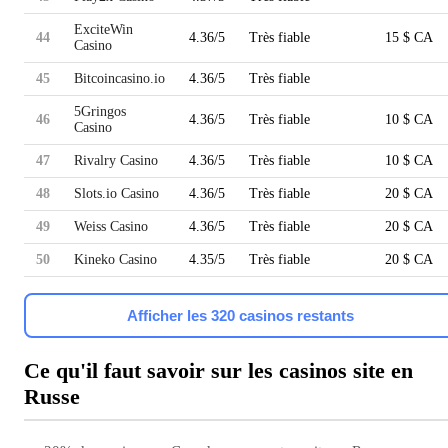
ExciteWin
44
4.36/5
Très fiable
15 $ CA
Casino
45
Bitcoincasino.io
4.36/5
Très fiable
5Gringos
46
4.36/5
Très fiable
10 $ CA
Casino
47
Rivalry Casino
4.36/5
Très fiable
10 $ CA
48
Slots.io Casino
4.36/5
Très fiable
20 $ CA
49
Weiss Casino
4.36/5
Très fiable
20 $ CA
50
Kineko Casino
4.35/5
Très fiable
20 $ CA
Afficher les 320 casinos restants
Ce qu'il faut savoir sur les casinos site en
Russe