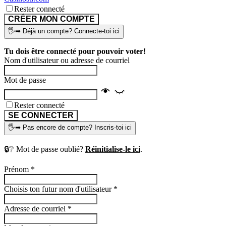
Rester connecté
CRÉER MON COMPTE
🖐️➡ Déjà un compte?
Connecte-toi ici
Tu dois être connecté pour pouvoir voter!
Nom d'utilisateur ou adresse de courriel
Mot de passe
Rester connecté
SE CONNECTER
🖐️➡ Pas encore de compte?
Inscris-toi ici
🔒❔ Mot de passe oublié?
Réinitialise-le ici
.
Prénom
*
Choisis ton futur nom d'utilisateur
*
Adresse de courriel
*