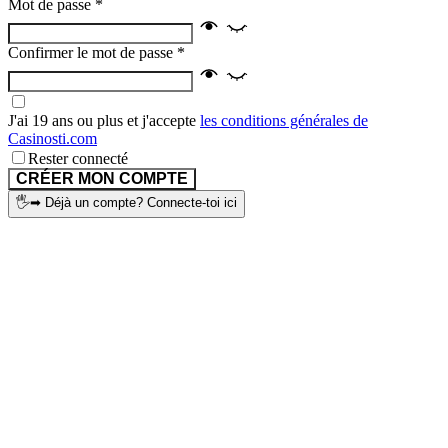
Mot de passe
*
Confirmer le mot de passe
*
J'ai 19 ans ou plus et j'accepte
les conditions générales de
Casinosti.com
Rester connecté
CRÉER MON COMPTE
🖐️➡ Déjà un compte?
Connecte-toi ici