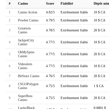
#
Casino
Score
Fiabilité
Dépôt mi
Classement des casinos site en Russe au Canada
1
Casino Action
4.82/5
Extrêmement fiable
10 $ CA
2
Powbet Casino
4.79/5
Extrêmement fiable
10 $ CA
Greatwin
3
4.78/5
Extrêmement fiable
20 $ CA
Casino
JackpotCity
4
4.77/5
Extrêmement fiable
10 $ CA
Casino
OhMySpins
5
4.77/5
Extrêmement fiable
20 $ CA
Casino
Videoslots
6
4.77/5
Extrêmement fiable
10 $ CA
Casino
7
BitStarz Casino
4.76/5
Extrêmement fiable
20 $ CA
CSGOPolygon
8
4.75/5
Extrêmement fiable
1 $ CA
Casino
SuperBoss
9
4.75/5
Extrêmement fiable
20 $ CA
Casino
LuckyBlock
0.0001 $