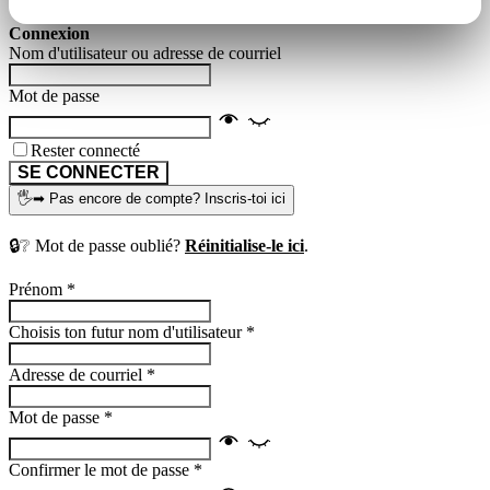
Connexion
Nom d'utilisateur ou adresse de courriel
Mot de passe
Rester connecté
SE CONNECTER
🖐️➡ Pas encore de compte?
Inscris-toi ici
🔒❔ Mot de passe oublié?
Réinitialise-le ici
.
Prénom
*
Choisis ton futur nom d'utilisateur
*
Adresse de courriel
*
Mot de passe
*
Confirmer le mot de passe
*