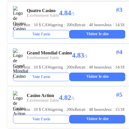
#3
Quatro Casino
4.84
/5
Extrêmement fiable
Dépôt min : 10 $ CA
Wagering : 200x
Retrait : 48 heures
Jeux : 14/18
Visiter le site
Voir l'avis
#4
Grand Mondial Casino
4.83
/5
Extrêmement fiable
Dépôt min : 10 $ CA
Wagering : 200x
Retrait : 48 heures
Jeux : 14/18
Visiter le site
Voir l'avis
#5
Casino Action
4.82
/5
Extrêmement fiable
Dépôt min : 10 $ CA
Wagering : 200x
Retrait : 48 heures
Jeux : 15/18
Visiter le site
Voir l'avis