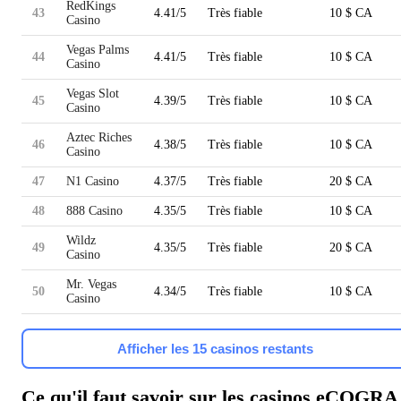
RedKings
43
4.41/5
Très fiable
10 $ CA
Casino
Vegas Palms
44
4.41/5
Très fiable
10 $ CA
Casino
Vegas Slot
45
4.39/5
Très fiable
10 $ CA
Casino
Aztec Riches
46
4.38/5
Très fiable
10 $ CA
Casino
47
N1 Casino
4.37/5
Très fiable
20 $ CA
48
888 Casino
4.35/5
Très fiable
10 $ CA
Wildz
49
4.35/5
Très fiable
20 $ CA
Casino
Mr. Vegas
50
4.34/5
Très fiable
10 $ CA
Casino
Afficher les 15 casinos restants
Ce qu'il faut savoir sur les casinos eCOGRA