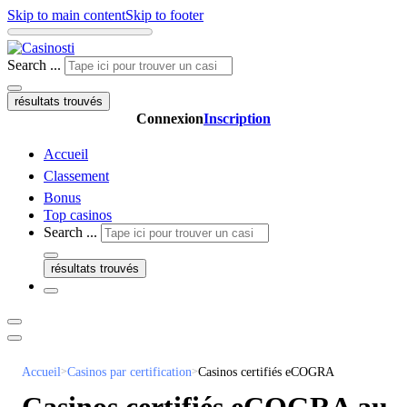
Skip to main content
Skip to footer
Search ...
résultats trouvés
Connexion
Inscription
Accueil
Classement
Bonus
Top casinos
Search ...
résultats trouvés
Accueil
Casinos par certification
Casinos certifiés eCOGRA
>
>