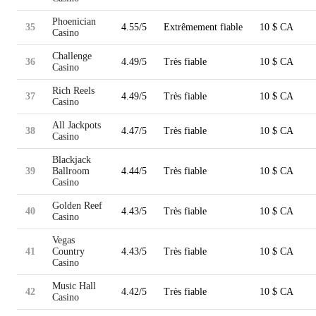
Phoenician
35
4.55/5
Extrêmement fiable
10 $ CA
Casino
Challenge
36
4.49/5
Très fiable
10 $ CA
Casino
Rich Reels
37
4.49/5
Très fiable
10 $ CA
Casino
All Jackpots
38
4.47/5
Très fiable
10 $ CA
Casino
Blackjack
39
Ballroom
4.44/5
Très fiable
10 $ CA
Casino
Golden Reef
40
4.43/5
Très fiable
10 $ CA
Casino
Vegas
41
Country
4.43/5
Très fiable
10 $ CA
Casino
Music Hall
42
4.42/5
Très fiable
10 $ CA
Casino