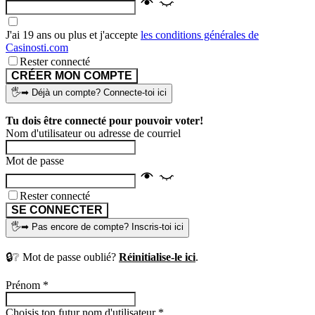
J'ai 19 ans ou plus et j'accepte
les conditions générales de
Casinosti.com
Rester connecté
CRÉER MON COMPTE
🖐️➡ Déjà un compte?
Connecte-toi ici
Tu dois être connecté pour pouvoir voter!
Nom d'utilisateur ou adresse de courriel
Mot de passe
Rester connecté
SE CONNECTER
🖐️➡ Pas encore de compte?
Inscris-toi ici
🔒❔ Mot de passe oublié?
Réinitialise-le ici
.
Prénom
*
Choisis ton futur nom d'utilisateur
*