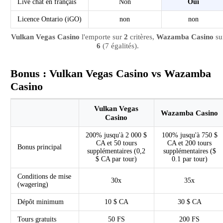
Live chat en français
Non
Oui
Licence Ontario (iGO)
non
non
Vulkan Vegas Casino
l'emporte sur
2
critères,
Wazamba Casino
su
6
(7 égalités).
Bonus : Vulkan Vegas Casino vs Wazamba
Casino
Vulkan Vegas
Wazamba Casino
Casino
200% jusqu'à 2 000 $
100% jusqu'à 750 $
CA et 50 tours
CA et 200 tours
Bonus principal
supplémentaires (0,2
supplémentaires ($
$ CA par tour)
0.1 par tour)
Conditions de mise
30x
35x
(wagering)
Dépôt minimum
10 $ CA
30 $ CA
Tours gratuits
50 FS
200 FS