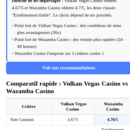
Difficile de les départager
: Vulkan Vegas Casino obtient
4.67/5 et Wazamba Casino obtient 4.7/5, les deux classés
"Extrêmement fiable". Le choix dépend de tes priorités.
Point fort de Vulkan Vegas Casino : des conditions de mise
plus avantageuses (30x)
Point fort de Wazamba Casino : des retraits plus rapides (24-
48 heures)
Wazamba Casino l'emporte sur 3 critères contre 1
Voir nos recommandations
Comparatif rapide : Vulkan Vegas Casino vs
Wazamba Casino
Vulkan Vegas
Wazamba
Critère
Casino
Casino
Comparatif Vulkan Vegas Casino vs Wazamba Casino
Note Casinosti
4.67/5
4.70/5
Extrêmement