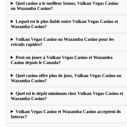
Quel casino a le meilleur bonus, Vulkan Vegas Casino
ou Wazamba Casino?
Lequel est le plus fiable entre Vulkan Vegas Casino et
Wazamba Casino?
Vulkan Vegas Casino ou Wazamba Casino pour les
retraits rapides?
Peut-on jouer à Vulkan Vegas Casino et Wazamba
Casino depuis le Canada?
Quel casino offre plus de jeux, Vulkan Vegas Casino ou
Wazamba Casino?
Quel est le dépôt minimum chez Vulkan Vegas Casino et
Wazamba Casino?
Vulkan Vegas Casino et Wazamba Casino acceptent-ils
Interac?