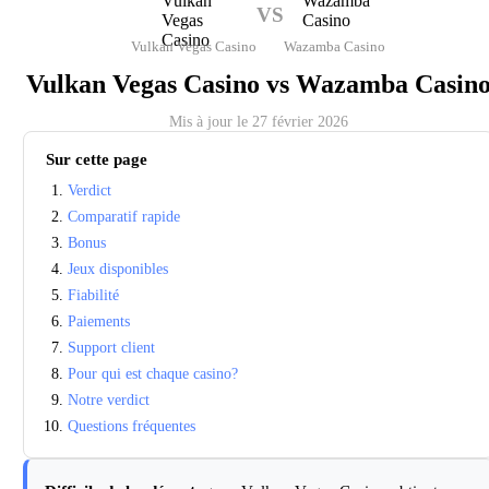
VS
Vulkan Vegas Casino
Wazamba Casino
Vulkan Vegas Casino vs Wazamba Casin
Mis à jour le 27 février 2026
Sur cette page
Verdict
Comparatif rapide
Bonus
Jeux disponibles
Fiabilité
Paiements
Support client
Pour qui est chaque casino?
Notre verdict
Questions fréquentes