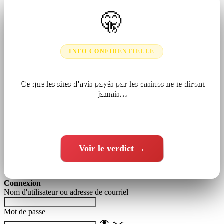
×
🤫
INFO CONFIDENTIELLE
Ce que les sites d'avis payés par les casinos ne te diront
jamais…
On a la réponse. Nos membres ont voté.
Voir le verdict →
Connexion
Nom d'utilisateur ou adresse de courriel
Mot de passe