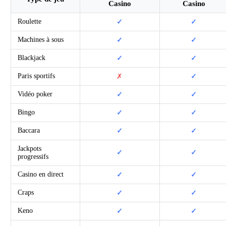
Casino
Casino
Roulette
✓
✓
Machines à sous
✓
✓
Blackjack
✓
✓
Paris sportifs
✗
✓
Vidéo poker
✓
✓
Bingo
✓
✓
Baccara
✓
✓
Jackpots
✓
✓
progressifs
Casino en direct
✓
✓
Craps
✓
✓
Keno
✓
✓