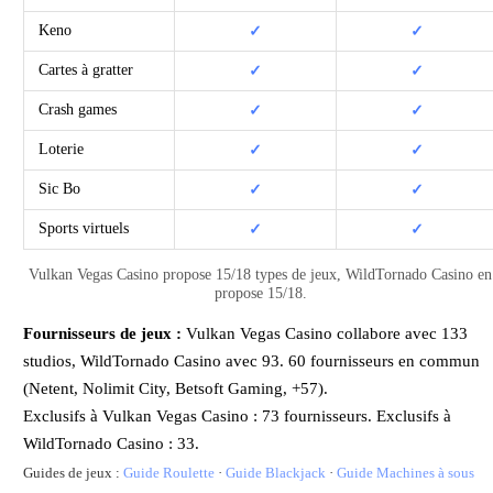
Keno
✓
✓
Cartes à gratter
✓
✓
Crash games
✓
✓
Loterie
✓
✓
Sic Bo
✓
✓
Sports virtuels
✓
✓
Vulkan Vegas Casino propose 15/18 types de jeux, WildTornado Casino en
propose 15/18.
Fournisseurs de jeux :
Vulkan Vegas Casino collabore avec 133
studios, WildTornado Casino avec 93. 60 fournisseurs en commun
(Netent, Nolimit City, Betsoft Gaming, +57).
Exclusifs à Vulkan Vegas Casino : 73 fournisseurs. Exclusifs à
WildTornado Casino : 33.
Guides de jeux :
Guide Roulette
·
Guide Blackjack
·
Guide Machines à sous