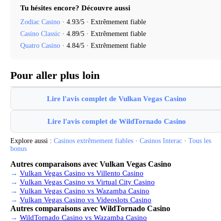
Tu hésites encore? Découvre aussi
Zodiac Casino
· 4.93/5 · Extrêmement fiable
Casino Classic
· 4.89/5 · Extrêmement fiable
Quatro Casino
· 4.84/5 · Extrêmement fiable
Pour aller plus loin
Lire l'avis complet de Vulkan Vegas Casino
Lire l'avis complet de WildTornado Casino
Explore aussi :
Casinos extrêmement fiables
·
Casinos Interac
·
Tous les
bonus
Autres comparaisons avec Vulkan Vegas Casino
Vulkan Vegas Casino vs Villento Casino
Vulkan Vegas Casino vs Virtual City Casino
Vulkan Vegas Casino vs Wazamba Casino
Vulkan Vegas Casino vs Videoslots Casino
Autres comparaisons avec WildTornado Casino
WildTornado Casino vs Wazamba Casino