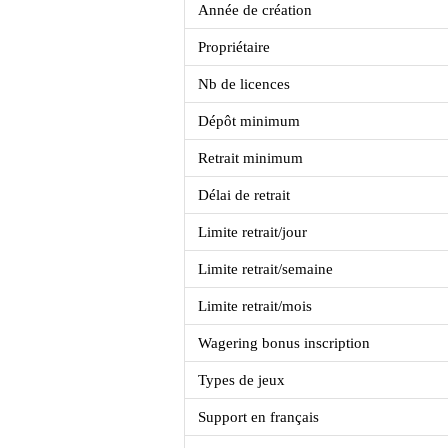
Année de création
Propriétaire
Nb de licences
Dépôt minimum
Retrait minimum
Délai de retrait
Limite retrait/jour
Limite retrait/semaine
Limite retrait/mois
Wagering bonus inscription
Types de jeux
Support en français