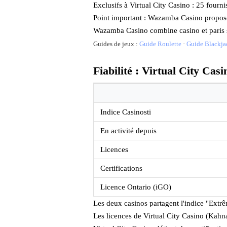
Exclusifs à Virtual City Casino : 25 fourn
Point important : Wazamba Casino propose u
Wazamba Casino combine casino et paris sp
Guides de jeux :
Guide Roulette
·
Guide Blackja
Fiabilité : Virtual City Ca
Indice Casinosti
En activité depuis
Licences
Certifications
Licence Ontario (iGO)
Les deux casinos partagent l'indice "Extr
Les licences de Virtual City Casino (Kahna