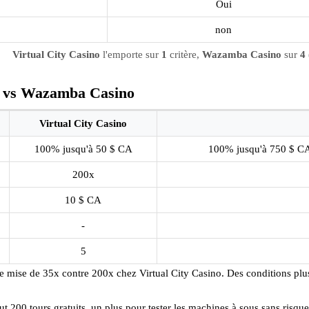
Oui
non
Virtual City Casino
l'emporte sur
1
critère,
Wazamba Casino
sur
4
no vs Wazamba Casino
Virtual City Casino
100% jusqu'à 50 $ CA
100% jusqu'à 750 $ CA 
200x
10 $ CA
-
5
ise de 35x contre 200x chez Virtual City Casino. Des conditions plus ba
 200 tours gratuits, un plus pour tester les machines à sous sans risqu