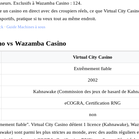
isseurs. Exclusifs à Wazamba Casino : 124.
n casino en direct avec des croupiers réels, ce que Virtual City Casino
ortifs, pratique si tu veux tout au même endroit.
ck
·
Guide Machines à sous
sino vs Wazamba Casino
Virtual City Casino
Extrêmement fiable
2002
Kahnawake (Commission des jeux de hasard de Kahn
eCOGRA, Certification RNG
non
êmement fiable". Virtual City Casino détient 1 licence (Kahnawake), Wa
wake) sont parmi les plus strictes au monde, avec des audits réguliers e