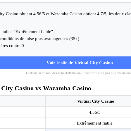
City Casino obtient 4.56/5 et Wazamba Casino obtient 4.7/5, les deux cl
un indice "Extrêmement fiable"
conditions de mise plus avantageuses (35x)
ères contre 0
Voir le site de Virtual City Casino
Certains liens sont des liens d'affiliation. Cela n'influence pas nos évaluation
l City Casino vs Wazamba Casino
Virtual City Casino
ba Casino
4.56/5
Extrêmement fiable