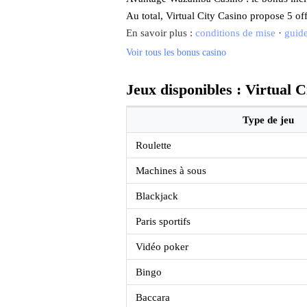
Au total, Virtual City Casino propose 5 off
En savoir plus :
conditions de mise
·
guid
Voir tous les bonus casino
Jeux disponibles : Virtual
Type de jeu
Roulette
Machines à sous
Blackjack
Paris sportifs
Vidéo poker
Bingo
Baccara