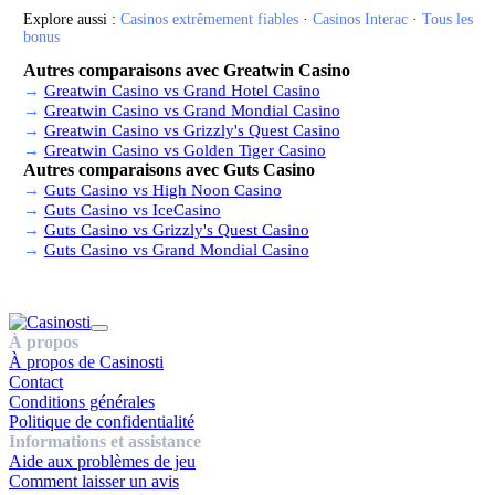
Explore aussi :
Casinos extrêmement fiables
·
Casinos Interac
·
Tous les
bonus
Autres comparaisons avec Greatwin Casino
Greatwin Casino vs Grand Hotel Casino
Greatwin Casino vs Grand Mondial Casino
Greatwin Casino vs Grizzly's Quest Casino
Greatwin Casino vs Golden Tiger Casino
Autres comparaisons avec Guts Casino
Guts Casino vs High Noon Casino
Guts Casino vs IceCasino
Guts Casino vs Grizzly's Quest Casino
Guts Casino vs Grand Mondial Casino
À propos
À propos de Casinosti
Contact
Conditions générales
Politique de confidentialité
Informations et assistance
Aide aux problèmes de jeu
Comment laisser un avis