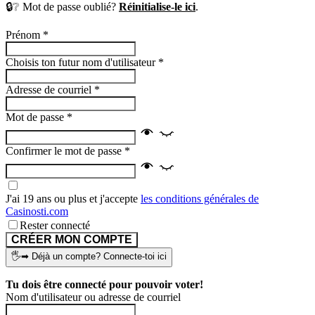
🔒❔ Mot de passe oublié?
Réinitialise-le ici
.
Prénom
*
Choisis ton futur nom d'utilisateur
*
Adresse de courriel
*
Mot de passe
*
Confirmer le mot de passe
*
J'ai 19 ans ou plus et j'accepte
les conditions générales de
Casinosti.com
Rester connecté
CRÉER MON COMPTE
🖐️➡ Déjà un compte?
Connecte-toi ici
Tu dois être connecté pour pouvoir voter!
Nom d'utilisateur ou adresse de courriel