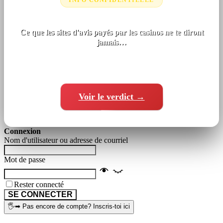
INFO CONFIDENTIELLE
Ce que les sites d'avis payés par les casinos ne te diront
jamais…
On a la réponse. Nos membres ont voté.
Voir le verdict →
Connexion
Nom d'utilisateur ou adresse de courriel
Mot de passe
Rester connecté
SE CONNECTER
🖐️➡ Pas encore de compte?
Inscris-toi ici