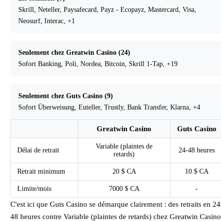
Skrill, Neteller, Paysafecard, Payz - Ecopayz, Mastercard, Visa,
Neosurf, Interac, +1
Seulement chez Greatwin Casino (24)
Sofort Banking, Poli, Nordea, Bitcoin, Skrill 1-Tap, +19
Seulement chez Guts Casino (9)
Sofort Überweisung, Euteller, Trustly, Bank Transfer, Klarna, +4
Greatwin Casino
Guts Casino
Variable (plaintes de
Délai de retrait
24-48 heures
retards)
Retrait minimum
20 $ CA
10 $ CA
Limite/mois
7000 $ CA
-
C'est ici que Guts Casino se démarque clairement : des retraits en 24
48 heures contre Variable (plaintes de retards) chez Greatwin Casino