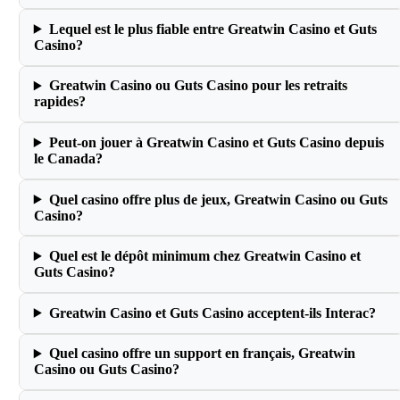
Lequel est le plus fiable entre Greatwin Casino et Guts
Casino?
Greatwin Casino ou Guts Casino pour les retraits
rapides?
Peut-on jouer à Greatwin Casino et Guts Casino depuis
le Canada?
Quel casino offre plus de jeux, Greatwin Casino ou Guts
Casino?
Quel est le dépôt minimum chez Greatwin Casino et
Guts Casino?
Greatwin Casino et Guts Casino acceptent-ils Interac?
Quel casino offre un support en français, Greatwin
Casino ou Guts Casino?