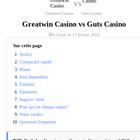
VS
Greatwin Casino
Guts Casino
Greatwin Casino vs Guts Casino
Mis à jour le 17 février 2026
Sur cette page
Verdict
Comparatif rapide
Bonus
Jeux disponibles
Fiabilité
Paiements
Support client
Pour qui est chaque casino?
Notre verdict
Questions fréquentes