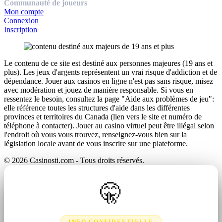
Communauté de joueurs
Mon compte
Connexion
Inscription
Le contenu de ce site est destiné aux personnes majeures (19 ans et
plus). Les jeux d'argents représentent un vrai risque d'addiction et de
dépendance. Jouer aux casinos en ligne n'est pas sans risque, misez
avec modération et jouez de manière responsable. Si vous en
ressentez le besoin, consultez la page "Aide aux problèmes de jeu":
elle référence toutes les structures d'aide dans les différentes
provinces et territoires du Canada (lien vers le site et numéro de
téléphone à contacter). Jouer au casino virtuel peut être illégal selon
l'endroit où vous vous trouvez, renseignez-vous bien sur la
législation locale avant de vous inscrire sur une plateforme.
© 2026 Casinosti.com - Tous droits réservés.
×
🤫