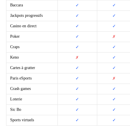
Baccara
✓
✓
Jackpots progressifs
✓
✓
Casino en direct
✓
✓
Poker
✓
✗
Craps
✓
✓
Keno
✗
✓
Cartes à gratter
✓
✓
Paris eSports
✓
✗
Crash games
✓
✓
Loterie
✓
✓
Sic Bo
✓
✓
Sports virtuels
✓
✓