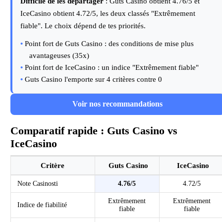
Difficile de les départager
: Guts Casino obtient 4.76/5 et
IceCasino obtient 4.72/5, les deux classés "Extrêmement
fiable". Le choix dépend de tes priorités.
Point fort de Guts Casino : des conditions de mise plus
avantageuses (35x)
Point fort de IceCasino : un indice "Extrêmement fiable"
Guts Casino l'emporte sur 4 critères contre 0
Voir nos recommandations
Comparatif rapide : Guts Casino vs
IceCasino
Critère
Guts Casino
IceCasino
Comparatif Guts Casino vs IceCasino
Note Casinosti
4.76/5
4.72/5
Extrêmement
Extrêmement
Indice de fiabilité
fiable
fiable