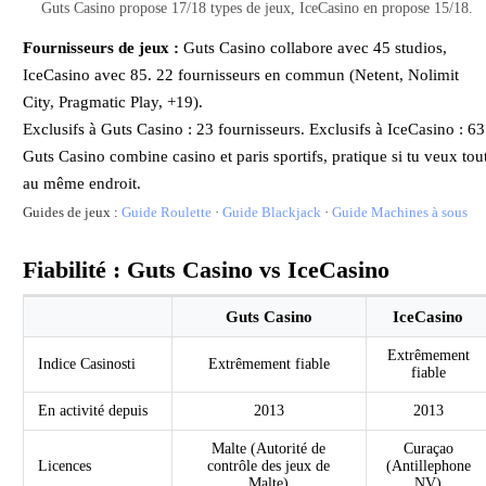
Guts Casino propose 17/18 types de jeux, IceCasino en propose 15/18.
Fournisseurs de jeux :
Guts Casino collabore avec 45 studios,
IceCasino avec 85. 22 fournisseurs en commun (Netent, Nolimit
City, Pragmatic Play, +19).
Exclusifs à Guts Casino : 23 fournisseurs. Exclusifs à IceCasino : 63
Guts Casino combine casino et paris sportifs, pratique si tu veux tou
au même endroit.
Guides de jeux :
Guide Roulette
·
Guide Blackjack
·
Guide Machines à sous
Fiabilité : Guts Casino vs IceCasino
Guts Casino
IceCasino
Extrêmement
Indice Casinosti
Extrêmement fiable
fiable
En activité depuis
2013
2013
Malte (Autorité de
Curaçao
Licences
contrôle des jeux de
(Antillephone
Malte)
NV)