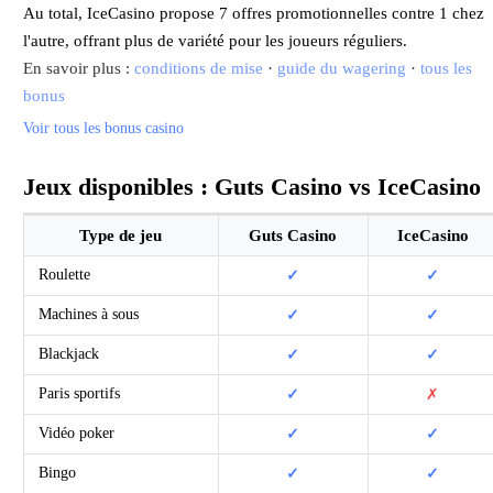
Au total, IceCasino propose 7 offres promotionnelles contre 1 chez
l'autre, offrant plus de variété pour les joueurs réguliers.
En savoir plus :
conditions de mise
·
guide du wagering
·
tous les
bonus
Voir tous les bonus casino
Jeux disponibles : Guts Casino vs IceCasino
Type de jeu
Guts Casino
IceCasino
Roulette
✓
✓
Machines à sous
✓
✓
Blackjack
✓
✓
Paris sportifs
✓
✗
Vidéo poker
✓
✓
Bingo
✓
✓