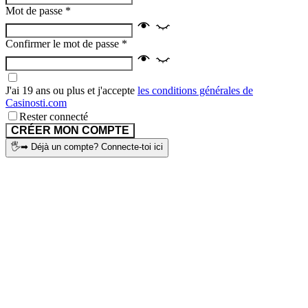
Mot de passe
*
Confirmer le mot de passe
*
J'ai 19 ans ou plus et j'accepte
les conditions générales de
Casinosti.com
Rester connecté
CRÉER MON COMPTE
🖐️➡ Déjà un compte?
Connecte-toi ici