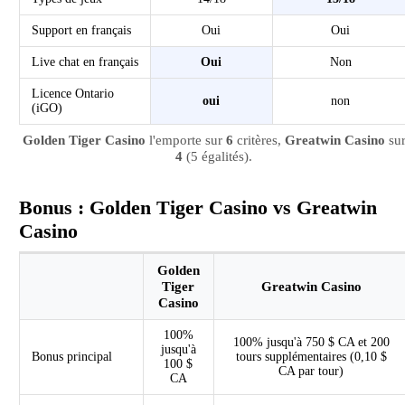
Support en français
Oui
Oui
Live chat en français
Oui
Non
Licence Ontario
oui
non
(iGO)
Golden Tiger Casino
l'emporte sur
6
critères,
Greatwin Casino
su
4
(5 égalités).
Bonus : Golden Tiger Casino vs Greatwin
Casino
Golden
Tiger
Greatwin Casino
Casino
100%
100% jusqu'à 750 $ CA et 200
jusqu'à
Bonus principal
tours supplémentaires (0,10 $
100 $
CA par tour)
CA