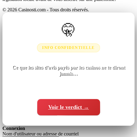
© 2026 Casinosti.com - Tous droits réservés.
×
🤫
INFO CONFIDENTIELLE
Ce que les sites d'avis payés par les casinos ne te diront
jamais…
On a la réponse. Nos membres ont voté.
Voir le verdict →
Connexion
Nom d'utilisateur ou adresse de courriel