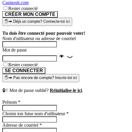
Casinosti.com
Rester connecté
CRÉER MON COMPTE
🖐️➡ Déjà un compte?
Connecte-toi ici
Tu dois être connecté pour pouvoir voter!
Nom d'utilisateur ou adresse de courriel
Mot de passe
Rester connecté
SE CONNECTER
🖐️➡ Pas encore de compte?
Inscris-toi ici
🔒❔ Mot de passe oublié?
Réinitialise-le ici
.
Prénom
*
Choisis ton futur nom d'utilisateur
*
Adresse de courriel
*