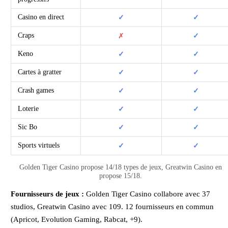
Casino en direct
✓
✓
Craps
✗
✓
Keno
✓
✓
Cartes à gratter
✓
✓
Crash games
✓
✓
Loterie
✓
✓
Sic Bo
✓
✓
Sports virtuels
✓
✓
Golden Tiger Casino propose 14/18 types de jeux, Greatwin Casino en
propose 15/18.
Fournisseurs de jeux :
Golden Tiger Casino collabore avec 37
studios, Greatwin Casino avec 109. 12 fournisseurs en commun
(Apricot, Evolution Gaming, Rabcat, +9).