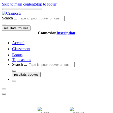
Skip to main content
Skip to footer
Search ...
résultats trouvés
Connexion
Inscription
Accueil
Classement
Bonus
Top casinos
Search ...
résultats trouvés