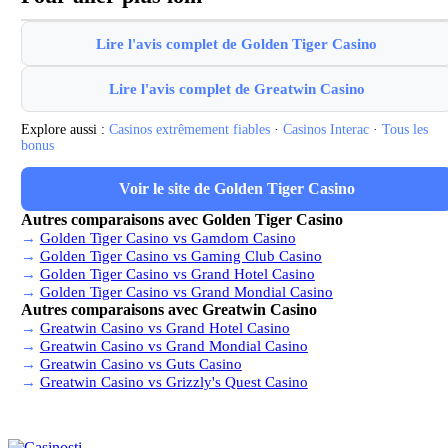
Lire l'avis complet de Golden Tiger Casino
Lire l'avis complet de Greatwin Casino
Explore aussi :
Casinos extrêmement fiables
·
Casinos Interac
·
Tous les
bonus
Voir le site de Golden Tiger Casino
Autres comparaisons avec Golden Tiger Casino
Golden Tiger Casino vs Gamdom Casino
Golden Tiger Casino vs Gaming Club Casino
Golden Tiger Casino vs Grand Hotel Casino
Golden Tiger Casino vs Grand Mondial Casino
Autres comparaisons avec Greatwin Casino
Greatwin Casino vs Grand Hotel Casino
Greatwin Casino vs Grand Mondial Casino
Greatwin Casino vs Guts Casino
Greatwin Casino vs Grizzly's Quest Casino