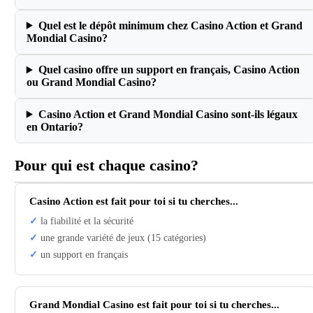
Quel est le dépôt minimum chez Casino Action et Grand
Mondial Casino?
Quel casino offre un support en français, Casino Action
ou Grand Mondial Casino?
Casino Action et Grand Mondial Casino sont-ils légaux
en Ontario?
Pour qui est chaque casino?
Casino Action est fait pour toi si tu cherches...
la fiabilité et la sécurité
une grande variété de jeux (15 catégories)
un support en français
Grand Mondial Casino est fait pour toi si tu cherches...