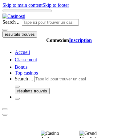
Skip to main content
Skip to footer
Search ...
résultats trouvés
Connexion
Inscription
Accueil
Classement
Bonus
Top casinos
Search ...
résultats trouvés