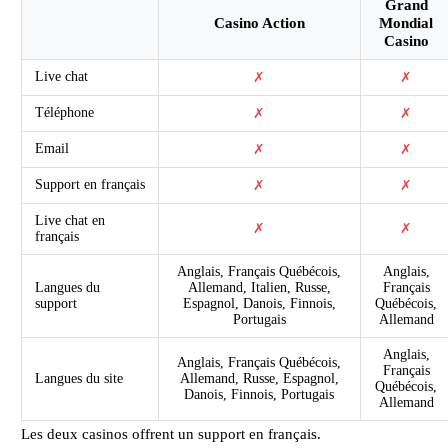
Grand
Casino Action
Mondial
Casino
Live chat
✗
✗
Téléphone
✗
✗
Email
✗
✗
Support en français
✗
✗
Live chat en
✗
✗
français
Anglais, Français Québécois,
Anglais,
Langues du
Allemand, Italien, Russe,
Français
support
Espagnol, Danois, Finnois,
Québécois,
Portugais
Allemand
Anglais,
Anglais, Français Québécois,
Français
Langues du site
Allemand, Russe, Espagnol,
Québécois,
Danois, Finnois, Portugais
Allemand
Les deux casinos offrent un support en français.