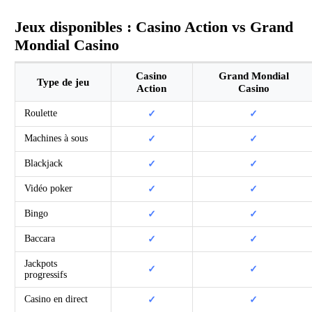
Jeux disponibles : Casino Action vs Grand
Mondial Casino
Casino
Grand Mondial
Type de jeu
Action
Casino
Roulette
✓
✓
Machines à sous
✓
✓
Blackjack
✓
✓
Vidéo poker
✓
✓
Bingo
✓
✓
Baccara
✓
✓
Jackpots
✓
✓
progressifs
Casino en direct
✓
✓