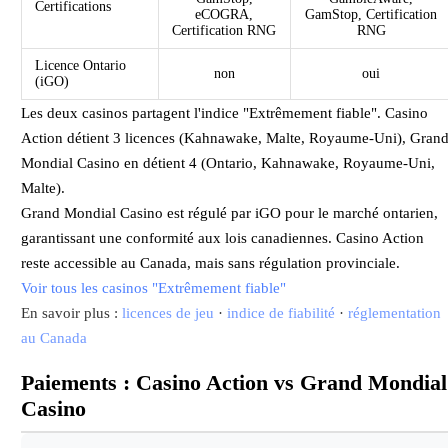
Certifications
eCOGRA,
GamStop, Certification
Certification RNG
RNG
Licence Ontario
non
oui
(iGO)
Les deux casinos partagent l'indice "Extrêmement fiable". Casino
Action détient 3 licences (Kahnawake, Malte, Royaume-Uni), Gran
Mondial Casino en détient 4 (Ontario, Kahnawake, Royaume-Uni,
Malte).
Grand Mondial Casino est régulé par iGO pour le marché ontarien,
garantissant une conformité aux lois canadiennes. Casino Action
reste accessible au Canada, mais sans régulation provinciale.
Voir tous les casinos "Extrêmement fiable"
En savoir plus :
licences de jeu
·
indice de fiabilité
·
réglementation
au Canada
Paiements : Casino Action vs Grand Mondial
Casino