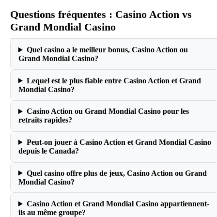
Questions fréquentes : Casino Action vs
Grand Mondial Casino
Quel casino a le meilleur bonus, Casino Action ou
Grand Mondial Casino?
Lequel est le plus fiable entre Casino Action et Grand
Mondial Casino?
Casino Action ou Grand Mondial Casino pour les
retraits rapides?
Peut-on jouer à Casino Action et Grand Mondial Casino
depuis le Canada?
Quel casino offre plus de jeux, Casino Action ou Grand
Mondial Casino?
Casino Action et Grand Mondial Casino appartiennent-
ils au même groupe?