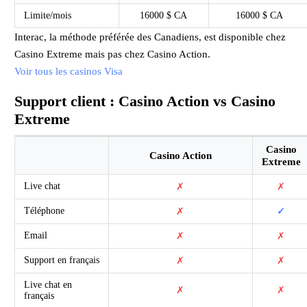
Limite/mois
16000 $ CA
16000 $ CA
Interac, la méthode préférée des Canadiens, est disponible chez
Casino Extreme mais pas chez Casino Action.
Voir tous les casinos Visa
Support client : Casino Action vs Casino
Extreme
Casino
Casino Action
Extreme
Live chat
✗
✗
Téléphone
✗
✓
Email
✗
✗
Support en français
✗
✗
Live chat en
✗
✗
français