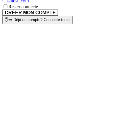
Casinosti.com
Rester connecté
CRÉER MON COMPTE
🖐️➡ Déjà un compte?
Connecte-toi ici