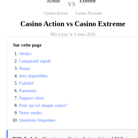
VS
Casino Action
Casino Extreme
Casino Action vs Casino Extreme
Mis à jour le 5 mars 2026
Sur cette page
Verdict
Comparatif rapide
Bonus
Jeux disponibles
Fiabilité
Paiements
Support client
Pour qui est chaque casino?
Notre verdict
Questions fréquentes