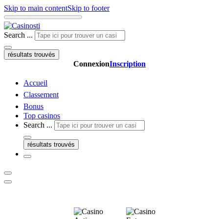
Skip to main content
Skip to footer
Search ...
résultats trouvés
Connexion
Inscription
Accueil
Classement
Bonus
Top casinos
Search ...
résultats trouvés