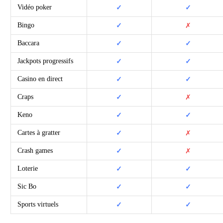
Vidéo poker
✓
✓
Bingo
✓
✗
Baccara
✓
✓
Jackpots progressifs
✓
✓
Casino en direct
✓
✓
Craps
✓
✗
Keno
✓
✓
Cartes à gratter
✓
✗
Crash games
✓
✗
Loterie
✓
✓
Sic Bo
✓
✓
Sports virtuels
✓
✓