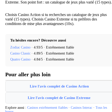
Extreme. Son point fort : un catalogue de jeux plus varié (15 types).
Choisis Casino Action si tu recherches un catalogue de jeux plus
varié (15 types). Choisis Casino Extreme si tu préfères des
conditions de mise plus avantageuses (10x).
Tu hésites encore? Découvre aussi
Zodiac Casino
· 4.93/5 · Extrêmement fiable
Casino Classic
· 4.89/5 · Extrêmement fiable
Quatro Casino
· 4.84/5 · Extrêmement fiable
Pour aller plus loin
Lire l'avis complet de Casino Action
Lire l'avis complet de Casino Extreme
Explore aussi :
Casinos extrêmement fiables
·
Casinos Interac
·
Tous les
bonus