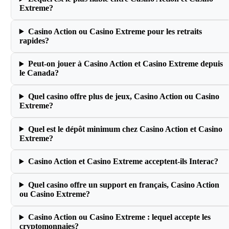
Extreme?
Casino Action ou Casino Extreme pour les retraits
rapides?
Peut-on jouer à Casino Action et Casino Extreme depuis
le Canada?
Quel casino offre plus de jeux, Casino Action ou Casino
Extreme?
Quel est le dépôt minimum chez Casino Action et Casino
Extreme?
Casino Action et Casino Extreme acceptent-ils Interac?
Quel casino offre un support en français, Casino Action
ou Casino Extreme?
Casino Action ou Casino Extreme : lequel accepte les
cryptomonnaies?