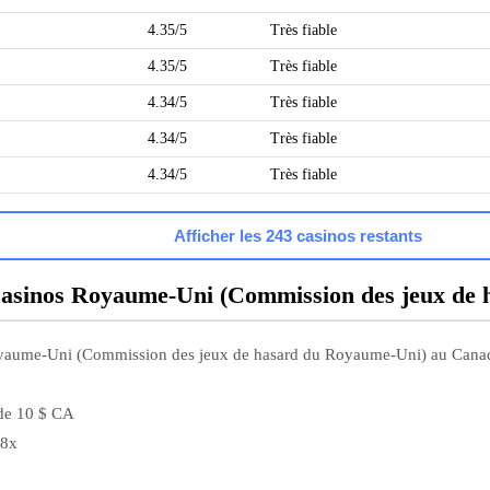
4.35/5
Très fiable
4.35/5
Très fiable
4.34/5
Très fiable
4.34/5
Très fiable
4.34/5
Très fiable
Afficher les 243 casinos restants
es casinos Royaume-Uni (Commission des jeux d
Royaume-Uni (Commission des jeux de hasard du Royaume-Uni) au Cana
 de 10 $ CA
48x