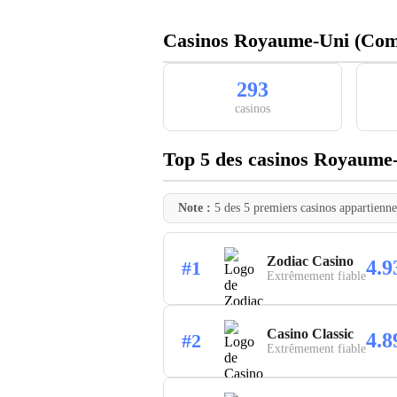
Casinos Royaume-Uni (Commi
293
casinos
Top 5 des casinos Royaume
Note :
5 des 5 premiers casinos appartienn
Zodiac Casino
4.9
#1
Extrêmement fiable
Casino Classic
4.8
#2
Extrêmement fiable