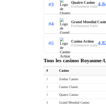
Quatro Casino
4.8
#3
Extrêmement fiable
Grand Mondial Casi
#4
Extrêmement fiable
Casino Action
4.8
#5
Extrêmement fiable
Tous les casinos Royaume-
#
Casino
Classement des casinos Royaume-Uni (Commis
1
Zodiac Casino
2
Casino Classic
3
Quatro Casino
4
Grand Mondial Casino