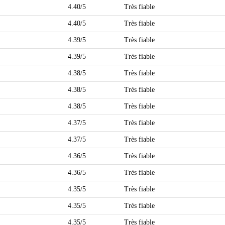
4.40/5
Très fiable
4.40/5
Très fiable
4.39/5
Très fiable
4.39/5
Très fiable
4.38/5
Très fiable
4.38/5
Très fiable
4.38/5
Très fiable
4.37/5
Très fiable
4.37/5
Très fiable
4.36/5
Très fiable
4.36/5
Très fiable
4.35/5
Très fiable
4.35/5
Très fiable
4.35/5
Très fiable