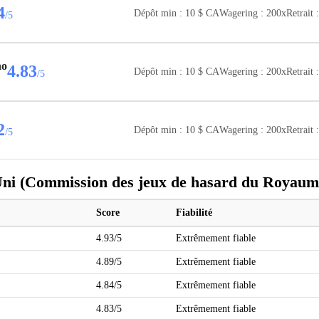
4
Dépôt min : 10 $ CA
Wagering : 200x
Retrait 
/5
no
4.83
Dépôt min : 10 $ CA
Wagering : 200x
Retrait 
/5
2
Dépôt min : 10 $ CA
Wagering : 200x
Retrait 
/5
Uni (Commission des jeux de hasard du Royaume
Score
Fiabilité
sion des jeux de hasard du Royaume-Uni) au Canada
4.93/5
Extrêmement fiable
4.89/5
Extrêmement fiable
4.84/5
Extrêmement fiable
4.83/5
Extrêmement fiable