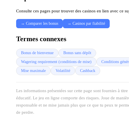
Consulte ces pages pour trouver des casinos en lien avec ce suj
→ Comparer les bonus
→ Casinos par fiabilité
Termes connexes
Bonus de bienvenue
Bonus sans dépôt
Wagering requirement (conditions de mise)
Conditions génér
Mise maximale
Volatilité
Cashback
Les informations présentées sur cette page sont fournies à titre
éducatif. Le jeu en ligne comporte des risques. Joue de manièr
responsable et ne mise jamais plus que ce que tu peux te perme
de perdre.