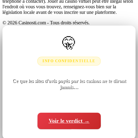
téléphone à contacter). Jouer au casino virtuel peut être illégal selon
l'endroit où vous vous trouvez, renseignez-vous bien sur la
législation locale avant de vous inscrire sur une plateforme.
© 2026 Casinosti.com - Tous droits réservés.
×
🤫
INFO CONFIDENTIELLE
Ce que les sites d'avis payés par les casinos ne te diront
jamais…
On a la réponse. Nos membres ont voté.
Voir le verdict →