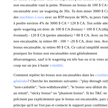
non encaissable vaut la peine. Prenons un bonus de 100 $ CA
encaissable avec un wagering de 30x. Tu dois miser 3000 $ C
des
machines à sous
avec un RTP moyen de 96%, tu peux t'att
à perdre environ 4% de 3000 $ CA = 120 $ CA. Ton solde att
après wagering est donc de 100 $ CA (bonus) + 100 $ CA (dé
éventuel) - 120 $ CA (pertes attendues) = 80 $ CA. Avec un b
non encaissable, tu retires 80 - 100 = -20 $ CA, donc rien. Av
bonus encaissable, tu retires 80 $ CA. Ce calcul simplifié mont
pourquoi les bonus non encaissables sont généralement
désavantageux, sauf si le wagering est très bas ou si tu vises u
coup sur un jeu à haute
volatilité
.
Comment repérer les bonus non encaissables dans les
conditio
générales
? Cherche les mentions suivantes : "play-through onl
"non-cashable", "non-withdrawable", "le bonus sera déduit du 
au retrait", "sticky bonus" ou "phantom bonus". Si les T&C ne
précisent pas explicitement que le bonus est encaissable, pars 
principe qu'il ne l'est pas et contacte le support pour confirmer.