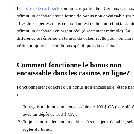
Les
offres de cashback
sont un cas particulier. Certains casinos
offrent un cashback sous forme de bonus non encaissable (tu r
10% de tes pertes, mais ce montant est déduit au retrait). D'aut
offrent un cashback en argent réel (directement retirable). La
différence est énorme en termes de valeur réelle pour toi, alors
vérifie toujours les conditions spécifiques du cashback.
Comment fonctionne le bonus non
encaissable dans les casinos en ligne?
Fonctionnement concret d'un bonus non encaissable, étape par
:
Tu reçois un bonus non encaissable de 100 $ CA (sans dép
avec un dépôt de 100 $ CA).
Tu joues normalement : machines à sous, jeux de table, selo
règles du bonus.