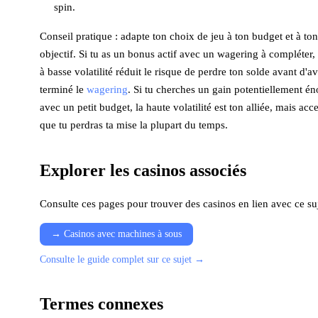
spin.
Conseil pratique : adapte ton choix de jeu à ton budget et à ton
objectif. Si tu as un bonus actif avec un wagering à compléter,
à basse volatilité réduit le risque de perdre ton solde avant d'av
terminé le
wagering
. Si tu cherches un gain potentiellement é
avec un petit budget, la haute volatilité est ton alliée, mais acc
que tu perdras ta mise la plupart du temps.
Explorer les casinos associés
Consulte ces pages pour trouver des casinos en lien avec ce suj
→ Casinos avec machines à sous
Consulte le guide complet sur ce sujet →
Termes connexes