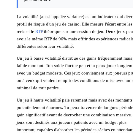
La volatilité (aussi appelée variance) est un indicateur qui décri
profil de risque d'un jeu de casino. Elle mesure l'écart entre les
réels et le
RTP
théorique sur une session de jeu. Deux jeux pe
avoir le même RTP de 96% mais offrir des expériences radica
différentes selon leur volatilité.
Un jeu à basse volatilité distribue des gains fréquemment mais
faible montant. Ton solde fluctue peu et tu peux jouer longtem
avec un budget modeste. Ces jeux conviennent aux joueurs pr
ou à ceux qui veulent remplir des conditions de mise avec un 
minimal de tout perdre.
Un jeu à haute volatilité paie rarement mais avec des montants
potentiellement énormes. Tu peux traverser de longues période
gain significatif avant de decrocher une combinaison massive.
jeux sont destinés aux joueurs patients avec un budget plus
important, capables d'absorber les périodes sèches en attendant