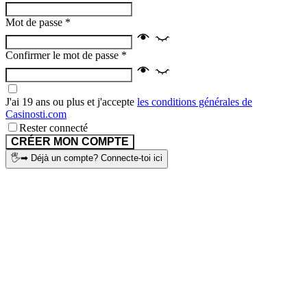
Mot de passe
*
Confirmer le mot de passe
*
J'ai 19 ans ou plus et j'accepte
les conditions générales de
Casinosti.com
Rester connecté
CRÉER MON COMPTE
🖐️➡ Déjà un compte?
Connecte-toi ici