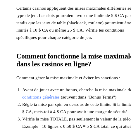
Certains casinos appliquent des mises maximales différentes se
type de jeu. Les slots pourraient avoir une limite de 5 $ CA par
tandis que les jeux de table (blackjack, roulette) pourraient êtr
limités à 10 $ CA ou même 25 $ CA. Vérifie les conditions
spécifiques pour chaque catégorie de jeu.
Comment fonctionne la mise maximal
dans les casinos en ligne?
Comment gérer la mise maximale et éviter les sanctions :
Avant de jouer avec un bonus, cherche la mise maximale da
conditions générales
(souvent dans "Bonus Terms").
Règle ta mise par spin en dessous de cette limite. Si la limit
$ CA, mets-toi à 4 $ CA pour avoir une marge de sécurité.
Vérifie la mise TOTALE, pas seulement la valeur de la pièc
Exemple : 10 lignes x 0,50 $ CA = 5 $ CA total, ce qui attei