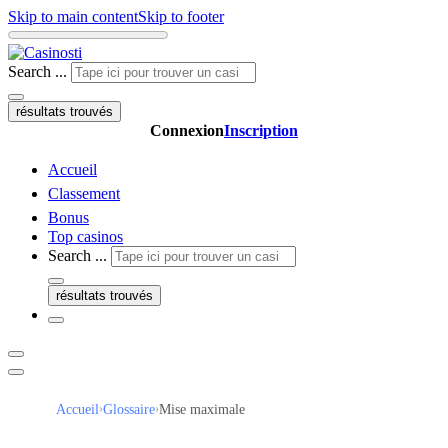
Skip to main content
Skip to footer
Search ...
résultats trouvés
Connexion
Inscription
Accueil
Classement
Bonus
Top casinos
Search ...
résultats trouvés
Accueil
Glossaire
Mise maximale
›
›