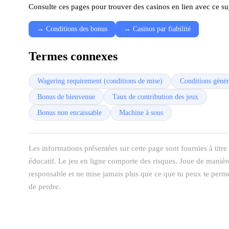
Consulte ces pages pour trouver des casinos en lien avec ce suj
→ Conditions des bonus
→ Casinos par fiabilité
Termes connexes
Wagering requirement (conditions de mise)
Conditions génér
Bonus de bienvenue
Taux de contribution des jeux
Bonus non encaissable
Machine à sous
Les informations présentées sur cette page sont fournies à titre
éducatif. Le jeu en ligne comporte des risques. Joue de manièr
responsable et ne mise jamais plus que ce que tu peux te perme
de perdre.