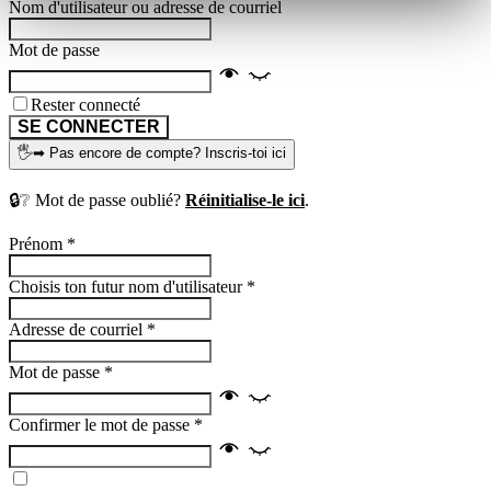
Nom d'utilisateur ou adresse de courriel
Mot de passe
Rester connecté
SE CONNECTER
🖐️➡ Pas encore de compte?
Inscris-toi ici
🔒❔ Mot de passe oublié?
Réinitialise-le ici
.
Prénom
*
Choisis ton futur nom d'utilisateur
*
Adresse de courriel
*
Mot de passe
*
Confirmer le mot de passe
*