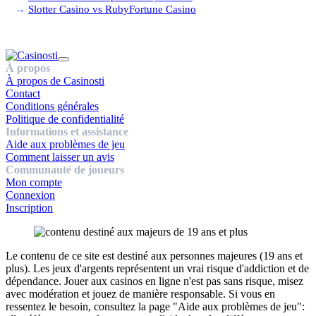
Slotter Casino vs RubyFortune Casino
À propos
À propos de Casinosti
Contact
Conditions générales
Politique de confidentialité
Informations et assistance
Aide aux problèmes de jeu
Comment laisser un avis
Communauté de joueurs
Mon compte
Connexion
Inscription
Le contenu de ce site est destiné aux personnes majeures (19 ans et
plus). Les jeux d'argents représentent un vrai risque d'addiction et de
dépendance. Jouer aux casinos en ligne n'est pas sans risque, misez
avec modération et jouez de manière responsable. Si vous en
ressentez le besoin, consultez la page "Aide aux problèmes de jeu":