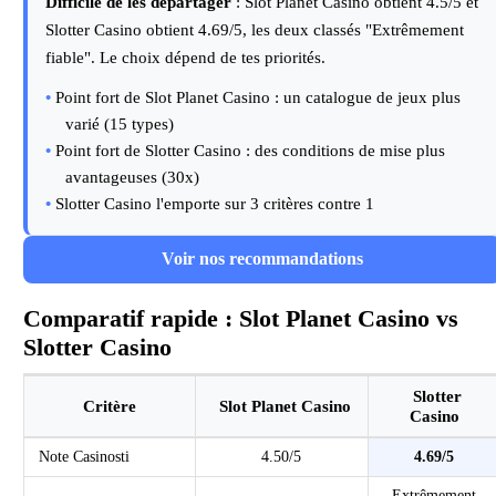
Difficile de les départager
: Slot Planet Casino obtient 4.5/5 et
Slotter Casino obtient 4.69/5, les deux classés "Extrêmement
fiable". Le choix dépend de tes priorités.
Point fort de Slot Planet Casino : un catalogue de jeux plus
varié (15 types)
Point fort de Slotter Casino : des conditions de mise plus
avantageuses (30x)
Slotter Casino l'emporte sur 3 critères contre 1
Voir nos recommandations
Comparatif rapide : Slot Planet Casino vs
Slotter Casino
Slotter
Critère
Slot Planet Casino
Casino
Comparatif Slot Planet Casino vs Slotter Casino
Note Casinosti
4.50/5
4.69/5
Extrêmement