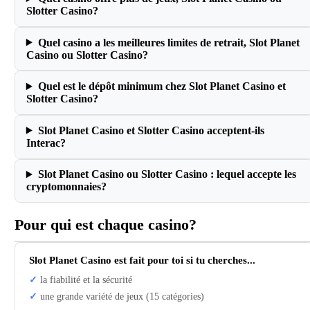
Slotter Casino?
Quel casino a les meilleures limites de retrait, Slot Planet
Casino ou Slotter Casino?
Quel est le dépôt minimum chez Slot Planet Casino et
Slotter Casino?
Slot Planet Casino et Slotter Casino acceptent-ils
Interac?
Slot Planet Casino ou Slotter Casino : lequel accepte les
cryptomonnaies?
Pour qui est chaque casino?
Slot Planet Casino est fait pour toi si tu cherches...
la fiabilité et la sécurité
une grande variété de jeux (15 catégories)