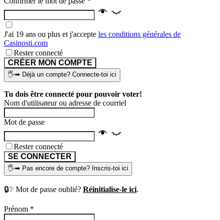
Confirmer le mot de passe
*
J'ai 19 ans ou plus et j'accepte
les conditions générales de
Casinosti.com
Rester connecté
CRÉER MON COMPTE
🖐️➡ Déjà un compte?
Connecte-toi ici
Tu dois être connecté pour pouvoir voter!
Nom d'utilisateur ou adresse de courriel
Mot de passe
Rester connecté
SE CONNECTER
🖐️➡ Pas encore de compte?
Inscris-toi ici
🔒❔ Mot de passe oublié?
Réinitialise-le ici
.
Prénom
*