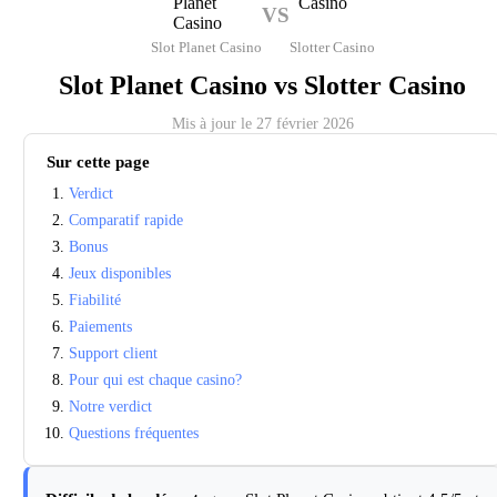
VS
Slot Planet Casino
Slotter Casino
Slot Planet Casino vs Slotter Casino
Mis à jour le 27 février 2026
Sur cette page
Verdict
Comparatif rapide
Bonus
Jeux disponibles
Fiabilité
Paiements
Support client
Pour qui est chaque casino?
Notre verdict
Questions fréquentes