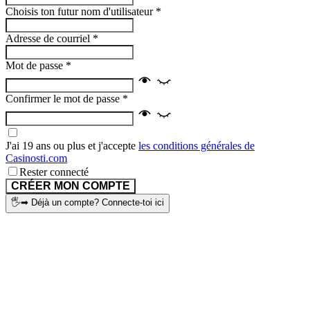
Choisis ton futur nom d'utilisateur
*
Adresse de courriel
*
Mot de passe
*
Confirmer le mot de passe
*
J'ai 19 ans ou plus et j'accepte
les conditions générales de
Casinosti.com
Rester connecté
CRÉER MON COMPTE
🖐️➡ Déjà un compte?
Connecte-toi ici