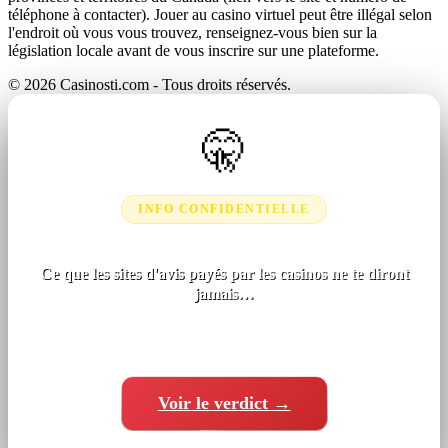
téléphone à contacter). Jouer au casino virtuel peut être illégal selon
l'endroit où vous vous trouvez, renseignez-vous bien sur la
législation locale avant de vous inscrire sur une plateforme.
© 2026 Casinosti.com - Tous droits réservés.
×
🤫
INFO CONFIDENTIELLE
Ce que les sites d'avis payés par les casinos ne te diront
jamais…
On a la réponse. Nos membres ont voté.
Voir le verdict →