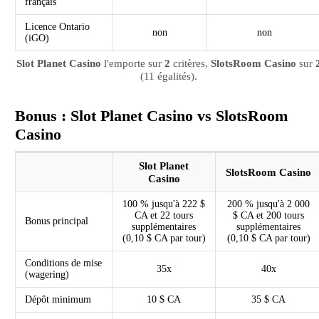
français
Licence Ontario
non
non
(iGO)
Slot Planet Casino
l'emporte sur
2
critères,
SlotsRoom Casino
sur
(11 égalités).
Bonus : Slot Planet Casino vs SlotsRoom
Casino
Slot Planet
SlotsRoom Casino
Casino
100 % jusqu'à 222 $
200 % jusqu'à 2 000
CA et 22 tours
$ CA et 200 tours
Bonus principal
supplémentaires
supplémentaires
(0,10 $ CA par tour)
(0,10 $ CA par tour)
Conditions de mise
35x
40x
(wagering)
Dépôt minimum
10 $ CA
35 $ CA