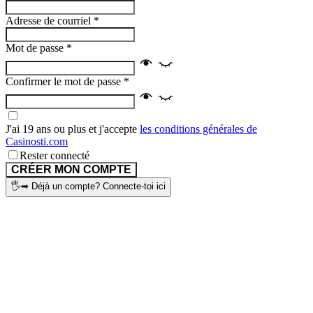
Adresse de courriel
*
Mot de passe
*
Confirmer le mot de passe
*
J'ai 19 ans ou plus et j'accepte
les conditions générales de
Casinosti.com
Rester connecté
CRÉER MON COMPTE
🖐️➡ Déjà un compte?
Connecte-toi ici