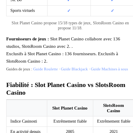
✓
✓
Sports virtuels
✓
✓
Slot Planet Casino propose 15/18 types de jeux, SlotsRoom Casino en
propose 11/18.
Fournisseurs de jeux :
Slot Planet Casino collabore avec 136
studios, SlotsRoom Casino avec 2. .
Exclusifs à Slot Planet Casino : 136 fournisseurs. Exclusifs à
SlotsRoom Casino : 2.
Guides de jeux :
Guide Roulette
·
Guide Blackjack
·
Guide Machines à sous
Fiabilité : Slot Planet Casino vs SlotsRoom
Casino
SlotsRoom
Slot Planet Casino
Casino
Indice Casinosti
Extrêmement fiable
Extrêmement fiable
En activité depuis
2005
2021