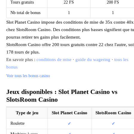
Tours gratuits
22 FS
200 FS
Nb total de bonus
1
1
Slot Planet Casino impose des conditions de mise de 35x contre 40x
chez SlotsRoom Casino. Des conditions plus basses signifient que t
pourras retirer tes gains plus facilement.
SlotsRoom Casino offre 200 tours gratuits contre 22 chez l'autre, soi
178 tours de plus.
En savoir plus :
conditions de mise
·
guide du wagering
·
tous les
bonus
Voir tous les bonus casino
Jeux disponibles : Slot Planet Casino vs
SlotsRoom Casino
Type de jeu
Slot Planet Casino
SlotsRoom Casino
Roulette
✓
✓