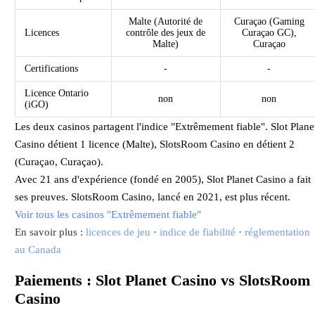
Malte (Autorité de
Curaçao (Gaming
Licences
contrôle des jeux de
Curaçao GC),
Malte)
Curaçao
Certifications
-
-
Licence Ontario
non
non
(iGO)
Les deux casinos partagent l'indice "Extrêmement fiable". Slot Plane
Casino détient 1 licence (Malte), SlotsRoom Casino en détient 2
(Curaçao, Curaçao).
Avec 21 ans d'expérience (fondé en 2005), Slot Planet Casino a fait
ses preuves. SlotsRoom Casino, lancé en 2021, est plus récent.
Voir tous les casinos "Extrêmement fiable"
En savoir plus :
licences de jeu
·
indice de fiabilité
·
réglementation
au Canada
Paiements : Slot Planet Casino vs SlotsRoom
Casino