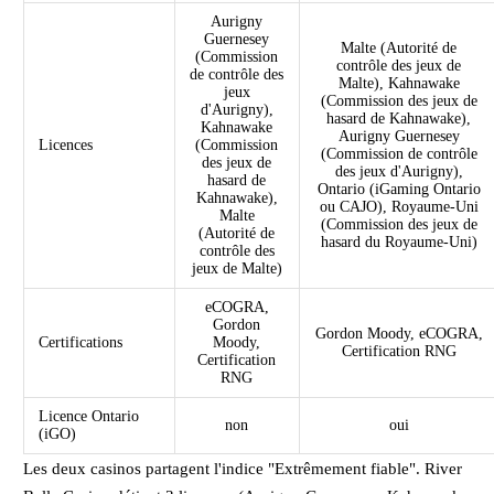
Aurigny
Guernesey
Malte (Autorité de
(Commission
contrôle des jeux de
de contrôle des
Malte), Kahnawake
jeux
(Commission des jeux de
d'Aurigny),
hasard de Kahnawake),
Kahnawake
Aurigny Guernesey
Licences
(Commission
(Commission de contrôle
des jeux de
des jeux d'Aurigny),
hasard de
Ontario (iGaming Ontario
Kahnawake),
ou CAJO), Royaume-Uni
Malte
(Commission des jeux de
(Autorité de
hasard du Royaume-Uni)
contrôle des
jeux de Malte)
eCOGRA,
Gordon
Gordon Moody, eCOGRA,
Certifications
Moody,
Certification RNG
Certification
RNG
Licence Ontario
non
oui
(iGO)
Les deux casinos partagent l'indice "Extrêmement fiable". River