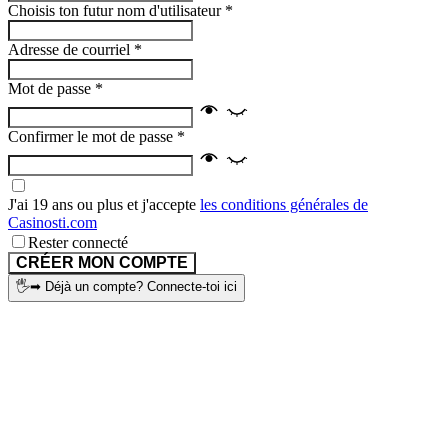
Choisis ton futur nom d'utilisateur
*
Adresse de courriel
*
Mot de passe
*
Confirmer le mot de passe
*
J'ai 19 ans ou plus et j'accepte
les conditions générales de
Casinosti.com
Rester connecté
CRÉER MON COMPTE
🖐️➡ Déjà un compte?
Connecte-toi ici