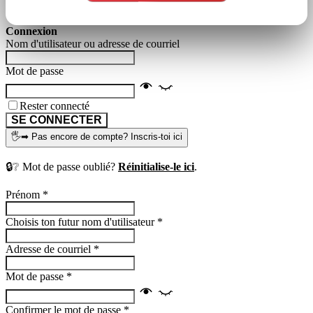
Connexion
Nom d'utilisateur ou adresse de courriel
Mot de passe
Rester connecté
SE CONNECTER
🖐️➡ Pas encore de compte?
Inscris-toi ici
🔒❔ Mot de passe oublié?
Réinitialise-le ici
.
Prénom
*
Choisis ton futur nom d'utilisateur
*
Adresse de courriel
*
Mot de passe
*
Confirmer le mot de passe
*